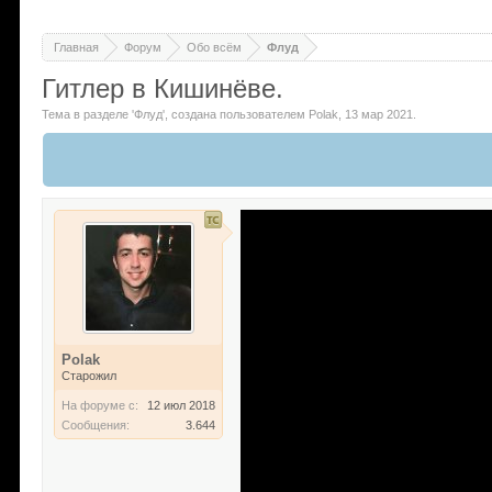
Главная
Форум
Обо всём
Флуд
Гитлер в Кишинёве.
Тема в разделе '
Флуд
'
, создана пользователем
Polak
,
13 мар 2021
.
Polak
Старожил
На форуме с:
12 июл 2018
Сообщения:
3.644