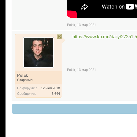
Polak
,
13 мар 2021
https://www.kp.md/daily/27251.
Polak
,
13 мар 2021
Polak
Старожил
На форуме с:
12 июл 2018
Сообщения:
3.644