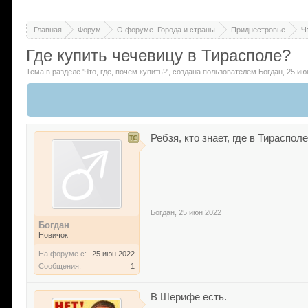
Главная
Форум
О форуме. Города и страны
Приднестровье
Ч
Где купить чечевицу в Тирасполе?
Тема в разделе '
Что, где, почём купить?
'
, создана пользователем
Богдан
,
25 ию
Ребзя, кто знает, где в Тираспол
Богдан
,
25 июн 2022
Богдан
Новичок
На форуме с:
25 июн 2022
Сообщения:
1
В Шерифе есть.