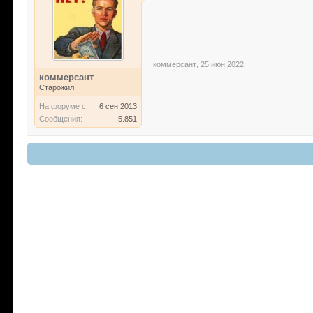
коммерсант
,
25 июн 2022
коммерсант
Старожил
На форуме с:
6 сен 2013
Сообщения:
5.851