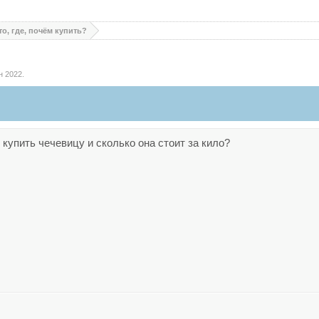
то, где, почём купить?
н 2022
.
е купить чечевицу и сколько она стоит за кило?