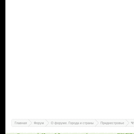
Главная
Форум
О форуме. Города и страны
Приднестровье
Ч