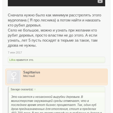
Сначала нужно было как минимум расстрелять этого
мурлопана ( Я про лесника) а потом найти и наказать
кто рубил деревья.
Село не большое, можно и узнать при желании кто
рубит деревья, просто властям не до этого. А если
узнать, лет 5 пусть посидят в тюрьме за такое, там
дрова не нужны.
7 июн 2017
Lёka
нравится это.
Sagittarius
Местный
Savage сказал(а):
↑
Это касается и незаконной вырубки деревьев. В
министерстве окружающей среды отмечают, что в
последнее время этот бизнес процветает. Так, один куб
дров предназначенных для отопления, стоит в пределах
450-700 леев. В то же время штраф за вырубленные деревья,