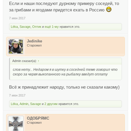
Если и наши последуют дурному примеру соседей, то
за грибами и ягодами придется ехать в Россию
7 июн 2017
Lёka
,
Savage
,
Оптик
и
ещё 1-му
нравится это.
Jedinike
Старожил
Admin сказал(а):
↑
слов нету... Недаром я в шутку в соседней теме говорил что
скоро за червя выкопанного на рыбалку введут оплату
Всё ж принадлежит народу, только не сказали какому)
7 июн 2017
Lёka
,
Admin
,
Savage
и
2 другим
нравится это.
ОДОБРЯМС
Старожил