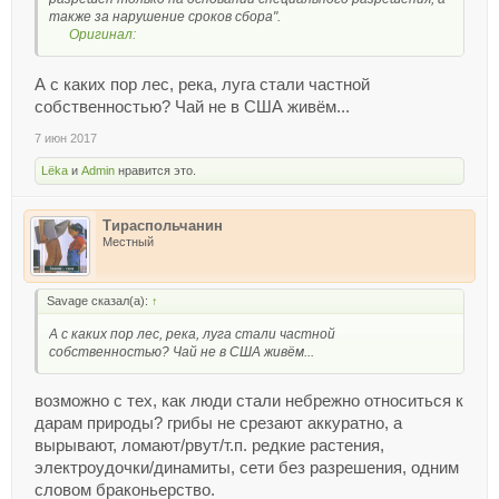
также за нарушение сроков сбора".
Оригинал:
А с каких пор лес, река, луга стали частной
собственностью? Чай не в США живём...
7 июн 2017
Lёka
и
Admin
нравится это.
Тираспольчанин
Местный
Savage сказал(а):
↑
А с каких пор лес, река, луга стали частной
собственностью? Чай не в США живём...
возможно с тех, как люди стали небрежно относиться к
дарам природы? грибы не срезают аккуратно, а
вырывают, ломают/рвут/т.п. редкие растения,
электроудочки/динамиты, сети без разрешения, одним
словом браконьерство.