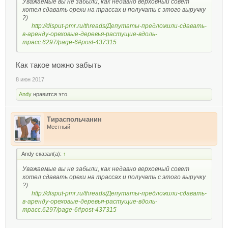
Уважаемые вы не забыли, как недавно верховный совет
хотел сдавать орехи на трассах и получать с этого выручку
?)
http://disput-pmr.ru/threads/Депутаты-предложили-сдавать-
в-аренду-ореховые-деревья-растущие-вдоль-
трасс.6297/page-6#post-437315
Как такое можно забыть
8 июн 2017
Andy
нравится это.
Тираспольчанин
Местный
Andy сказал(а):
↑
Уважаемые вы не забыли, как недавно верховный совет
хотел сдавать орехи на трассах и получать с этого выручку
?)
http://disput-pmr.ru/threads/Депутаты-предложили-сдавать-
в-аренду-ореховые-деревья-растущие-вдоль-
трасс.6297/page-6#post-437315