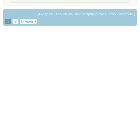
(Вы должны войти или зарегистрироваться, чтобы ответить.)
1
2
Вперёд >