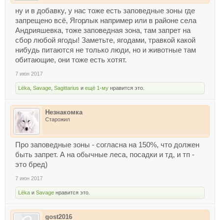
ну и в добавку, у нас тоже есть заповедные зоны где
запрещено всё, Ягорлык например или в районе села
Андрияшевка, тоже заповедная зона, там запрет на
сбор любой ягоды! Заметьте, ягодами, травкой какой
нибудь питаются не только люди, но и животные там
обитающие, они тоже есть хотят.
7 июн 2017
Lёka
,
Savage
,
Sagittarius
и
ещё 1-му
нравится это.
Незнакомка
Старожил
Про заповедные зоны - согласна на 150%, что должен
быть запрет. А на обычные леса, посадки и тд, и тп -
это бред)
7 июн 2017
Lёka
и
Savage
нравится это.
gost2016