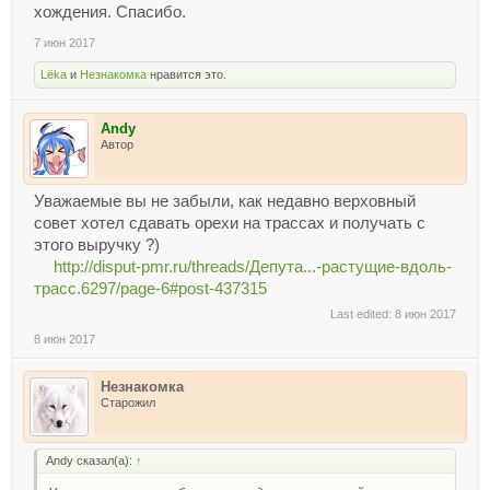
хождения. Спасибо.
7 июн 2017
Lёka
и
Незнакомка
нравится это.
Andy
Автор
Уважаемые вы не забыли, как недавно верховный
совет хотел сдавать орехи на трассах и получать с
этого выручку ?)
http://disput-pmr.ru/threads/Депута...-растущие-вдоль-
трасс.6297/page-6#post-437315
Last edited:
8 июн 2017
8 июн 2017
Незнакомка
Старожил
Andy сказал(а):
↑