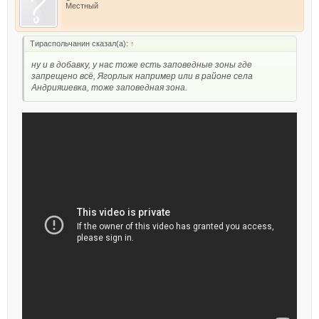
Местный
Тираспольчанин сказал(а):
↑
ну и в добавку, у нас тоже есть заповедные зоны где
запрещено всё, Ягорлык например или в районе села
Андрияшевка, тоже заповедная зона.