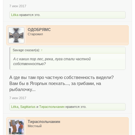
7 июн 2017
Lёka
нравится это.
ОДОБРЯМС
Старожил
Savage сказал(а):
↑
А с каких пор лес, река, луга стали частной
собственностью?
А где вы там про частную собственность видели?
Вам бы в Ягорлык поехать..., за грибами, на
рыбалочку...
7 июн 2017
Lёka
,
Sagittarius
и
Тираспольчанин
нравится это.
Тираспольчанин
Местный