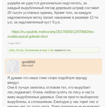
ущерба не удастся досконально подсчитать, за
каждый вырубленный гектар деревьев штраф составит
20 тысяч условных единиц. Кроме того, за каждую
надломленную ветку грозит наказание в размере 12-ти
у.е, за надломленный куст 9.у.е.
https://ru.sputnik.md/society/20170605/12970662/les-
moldovastraf-gribniki.html
7 июн 2017
Lёka
,
Оптик
,
Незнакомка
и
ещё 1-му
нравится это.
gost2016
Местный
Я думаю что наши тоже скоро подобную ерунду
введут.
Они б лучше занялись отловом тех, кто вырубает
лес,поджигает. Очень люблю гулять по лесу и часто
вижу вырубленные деревья. Они не просто выборочно
вырублены, а сплошняком. Ежегодно у нас горит лес и
некому нет до этого дела. Даже пожарные не выезжают