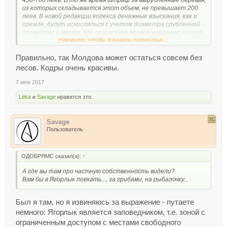
из которых складывается этот объем, не превышает 200
леев. В новой редакции кодекса денежные взыскания, как и
прежде, будут исчисляться с учетом диаметра срубленной
древесины и места, где произошло правонарушение: лесной
Нажмите, чтобы показать полностью ...
фонд или зеленая зона в населенных пунктах. В случае, если
размер ущерба не удастся досконально подсчитать, за
каждый вырубленный гектар деревьев штраф составит 20
Правильно, так Молдова может остаться совсем без
тысяч условных единиц. Кроме того, за каждую
лесов. Кодры очень красивы.
надломленную ветку грозит наказание в размере 12-ти у.е,
за надломленный куст 9.у.е.
7 июн 2017
Lёka
и
Savage
нравится это.
Savage
Пользователь
ОДОБРЯМС сказал(а):
↑
А где вы там про частную собственность видели?
Вам бы в Ягорлык поехать..., за грибами, на рыбалочку...
Был я там, но я извиняюсь за выражение - путаете
немного: Ягорлык является заповедником, т.е. зоной с
ограниченным доступом с местами свободного