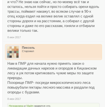
и что? Не знаю как сейчас, но по-моему всё так и
осталось, нельзя пойти и просто собирать орехи вдоль
трассы, поймают накажут, во всяком случае в 90-х
отец когда ездил на велике велик оставлял с одной
стороны дороги и на расстоянии, а собирал с другой
стороны и даже по его рассказам, гоняли и отбирали
велики только так.
8 июн 2017
Пиксель
Старожил
Нам в ПМР для начала нужно принять закон о
ликвидации дачных нарезов и огородов в Кицканском
лесу а уж потом критиковать чужие меры по защите
природы.
Позорище ПМР- посреди микроскопического леса
повырубали гектары лесного массива и раздали под
огороды с будками.
8 июн 2017
Незнакомка
и
Vladm
нравится это.