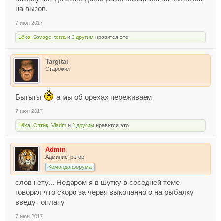
на вызов.
7 июн 2017
Lёka
,
Savage
,
terra
и
3 другим
нравится это.
Targitai
Старожил
Быгыгы
а мы об орехах переживаем
7 июн 2017
Lёka
,
Оптик
,
Vladm
и
2 другим
нравится это.
Admin
Администратор
Команда форума
слов нету... Недаром я в шутку в соседней теме
говорил что скоро за червя выкопанного на рыбалку
введут оплату
7 июн 2017