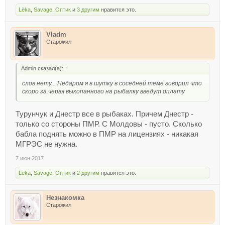
Lёka
,
Savage
,
Оптик
и
3 другим
нравится это.
Vladm
Старожил
Admin сказал(а):
↑
слов нету... Недаром я в шутку в соседней теме говорил что
скоро за червя выкопанного на рыбалку введут оплату
Турунчук и Днестр все в рыбаках. Причем Днестр -
только со стороны ПМР. С Молдовы - пусто. Сколько
бабла поднять можно в ПМР на лицензиях - никакая
МГРЭС не нужна.
7 июн 2017
Lёka
,
Savage
,
Оптик
и
2 другим
нравится это.
Незнакомка
Старожил