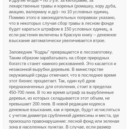
и другие ягоды – по 5 у.е. за килограмм, за
лекарственные травы и коренья (ромашку, кору дуба,
акацию, валериану и др)– по 10 условных единиц.
Помимо этого в законодательных поправках указано,
что в некоторых случая сбор травы в лесном фонде
будет караться штрафом в 150 условных единиц, а
если растения включены в Красную книгу – денежное
взыскание автоматически увеличивается втрое.
Заповедник "Кодры" превращается в лесозаготовку.
Таким образом зарабатывать на сборе природных
богатств станет намного рискованней. Это касается и
незаконной вырубки деревьев. В министерстве
окружающей среды отмечают, что в последнее время
этот бизнес процветает. Так, один куб дров
предназначенных для отопления, стоит в пределах
450-700 леев. В то же время штраф за вырубленные
деревья, из которых складывается этот объем, не
превышает 200 леев. В новой редакции кодекса
денежные взыскания, как и прежде, будут исчисляться
с учетом диаметра срубленной древесины и места, где
произошло правонарушение: лесной фонд или зеленая
зона в населенных пунктах. В случае, если размер