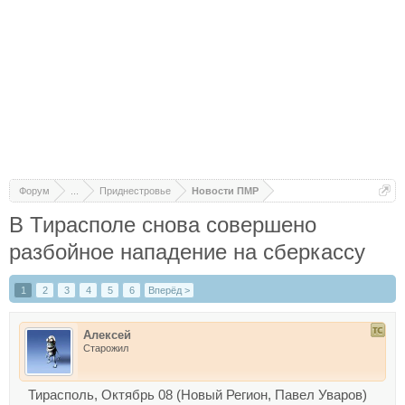
Форум
...
Приднестровье
Новости ПМР
В Тирасполе снова совершено
разбойное нападение на сберкассу
1
2
3
4
5
6
Вперёд >
Алексей
Старожил
Тирасполь, Октябрь 08 (Новый Регион, Павел Уваров)