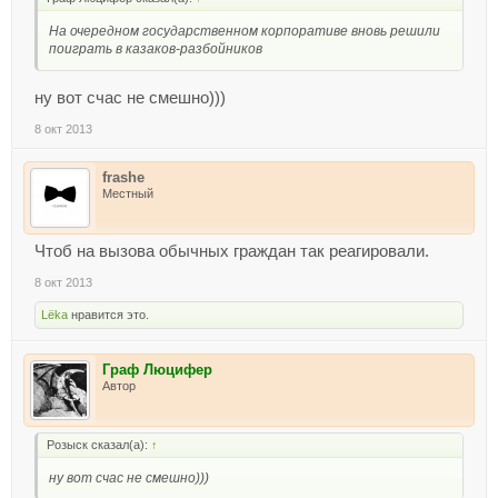
На очередном государственном корпоративе вновь решили
поиграть в казаков-разбойников
ну вот счас не смешно)))
8 окт 2013
frashe
Местный
Чтоб на вызова обычных граждан так реагировали.
8 окт 2013
Lёka
нравится это.
Граф Люцифер
Автор
Розыск сказал(а):
↑
ну вот счас не смешно)))