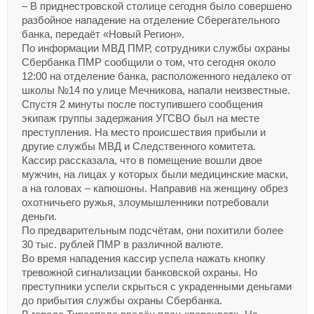
– В приднестровской столице сегодня было совершено
разбойное нападение на отделение Сберегательного
банка, передаёт «Новый Регион».
По информации МВД ПМР, сотрудники службы охраны
Сбербанка ПМР сообщили о том, что сегодня около
12:00 на отделение банка, расположенного недалеко от
школы №14 по улице Мечникова, напали неизвестные.
Спустя 2 минуты после поступившего сообщения
экипаж группы задержания УГСВО был на месте
преступления. На место происшествия прибыли и
другие службы МВД и Следственного комитета.
Кассир рассказала, что в помещение вошли двое
мужчин, на лицах у которых были медицинские маски,
а на головах – капюшоны. Направив на женщину обрез
охотничьего ружья, злоумышленники потребовали
деньги.
По предварительным подсчётам, они похитили более
30 тыс. рублей ПМР в различной валюте.
Во время нападения кассир успела нажать кнопку
тревожной сигнализации банковской охраны. Но
преступники успели скрыться с украденными деньгами
до прибытия службы охраны Сбербанка.