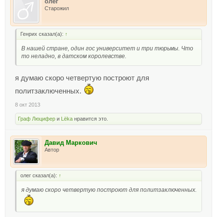
олег
Старожил
Генрих сказал(а):
↑
В нашей стране, один гос университет и три тюрьмы. Что
то неладно, в датском королевстве.
я думаю скоро четвертую построют для
политзаключенных.
8 окт 2013
Граф Люцифер
и
Lёka
нравится это.
Давид Маркович
Автор
олег сказал(а):
↑
я думаю скоро четвертую построют для политзаключенных.