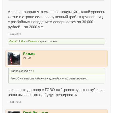
А я и не говорил что смешно - подумайте какой уровень
жизни в стране если вооруженный грабеж группой лиц
с разбойным нападением совершается за 30 000
рублей ...за 2000 у.е.
8 окт 2013
Серж1
,
Lёka
и
Ежевика
нравится это.
Розыск
Автор
frashe сказал(а):
↑
Чтоб на вызова обычных граждан так реагировали.
заключите договор с ГСВО на "тревожную кнопку" и на
ваши вызовы так же будут реагировать
8 окт 2013
Граф Люцифер