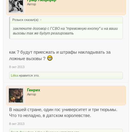
Автор
Розыск сказал(а):
↑
заключите договор с ГСВО на "тревожную кнопку" и на ваши
вызовы так же будут реагировать
как ? будут приесжать и штрафы накладывать за
ложные вызовы ?
8 окт 2013
Lёka
нравится это.
Генрих
Автор
В нашей стране, один гос университет и три тюрьмы.
Что то неладно, в датском королевстве.
8 окт 2013