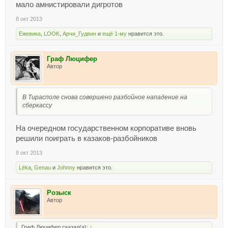
мало амнистировали дигротов
8 окт 2013
Ежевика
,
LOOK
,
Арчи_Гудвин
и
ещё 1-му
нравится это.
Граф Люцифер
Автор
В Тирасполе снова совершено разбойное нападение на
сберкассу
На очередном государственном корпоративе вновь
решили поиграть в казаков-разбойников
8 окт 2013
Lёka
,
Genau
и
Johnny
нравится это.
Розыск
Автор
Граф Люцифер сказал(а):
↑