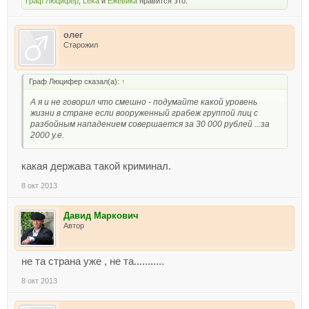
Граф Люцифер
,
Lёka
и
Ежевика
нравится это.
олег
Старожил
Граф Люцифер сказал(а):
↑
А я и не говорил что смешно - подумайте какой уровень
жизни в стране если вооруженный грабеж группой лиц с
разбойным нападением совершается за 30 000 рублей ...за
2000 у.е.
какая держава такой криминал.
8 окт 2013
Давид Маркович
Автор
не та страна уже , не та...........
8 окт 2013