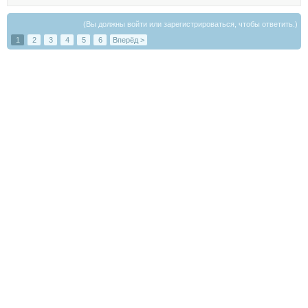
(Вы должны войти или зарегистрироваться, чтобы ответить.)
1
2
3
4
5
6
Вперёд >