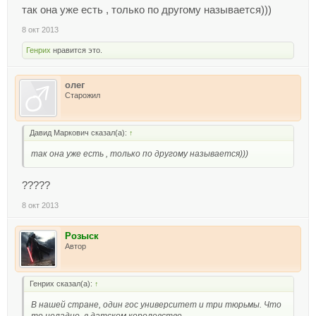
так она уже есть , только по другому называется)))
8 окт 2013
Генрих
нравится это.
олег
Старожил
Давид Маркович сказал(а):
↑
так она уже есть , только по другому называется)))
?????
8 окт 2013
Розыск
Автор
Генрих сказал(а):
↑
В нашей стране, один гос университет и три тюрьмы. Что
то неладно, в датском королевстве.