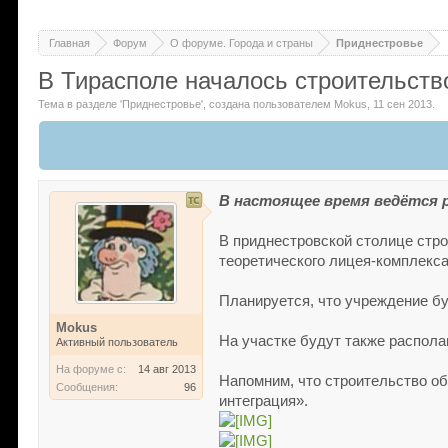
Главная
Форум
О форуме. Города и страны
Приднестровье
В Тирасполе началось строительств
Тема в разделе '
Приднестровье
'
, создана пользователем
Mokus
,
11 сен 2013
.
В настоящее время ведётся 
В приднестровской столице стро
теоретического лицея-комплекса
Планируется, что учреждение бу
Mokus
На участке будут также распола
Активный пользователь
На форуме с:
14 авг 2013
Напомним, что строительство о
Сообщения:
96
интеграция».