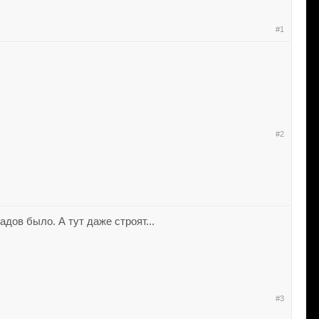
#1
#2
дов было. А тут даже строят...
#3