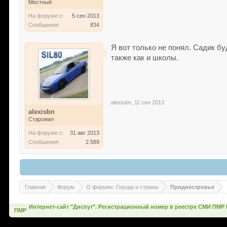
Местный
На форуме с:
5 сен 2013
Сообщения:
834
Я вот только не понял. Садик бу
также как и школы.
alexisbn
,
11 сен 2013
alexisbn
Старожил
На форуме с:
31 авг 2013
Сообщения:
2.589
Главная
Форум
О форуме. Города и страны
Приднестровье
Интернет-сайт "Диспут". Регистрационный номер в реестре СМИ ПМР 
ПМР