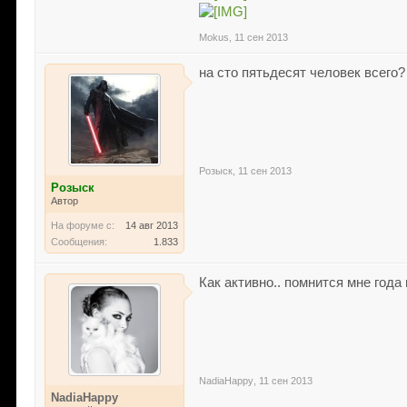
Mokus
,
11 сен 2013
на сто пятьдесят человек всего? 
Розыск
,
11 сен 2013
Розыск
Автор
На форуме с:
14 авг 2013
Сообщения:
1.833
Как активно.. помнится мне года
NadiaHappy
,
11 сен 2013
NadiaHappy