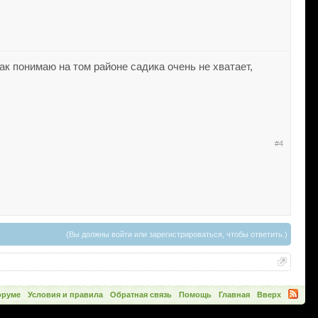
ак понимаю на том районе садика очень не хватает,
#4
(Вы должны войти или зарегистрироваться, чтобы ответить.)
оруме
Условия и правила
Обратная связь
Помощь
Главная
Вверх