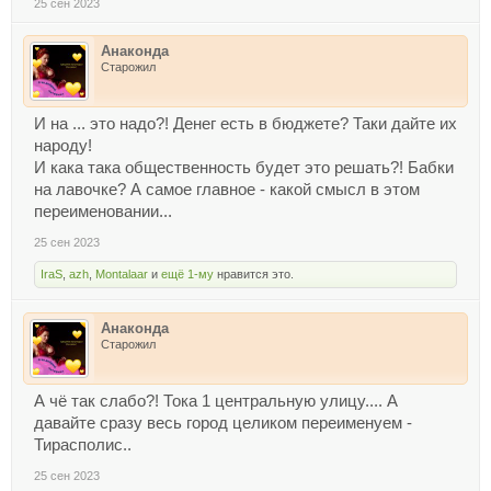
25 сен 2023
Анаконда
Старожил
И на ... это надо?! Денег есть в бюджете? Таки дайте их
народу!
И кака така общественность будет это решать?! Бабки
на лавочке? А самое главное - какой смысл в этом
переименовании...
25 сен 2023
IraS
,
azh
,
Montalaar
и
ещё 1-му
нравится это.
Анаконда
Старожил
А чё так слабо?! Тока 1 центральную улицу.... А
давайте сразу весь город целиком переименуем -
Тирасполис..
25 сен 2023