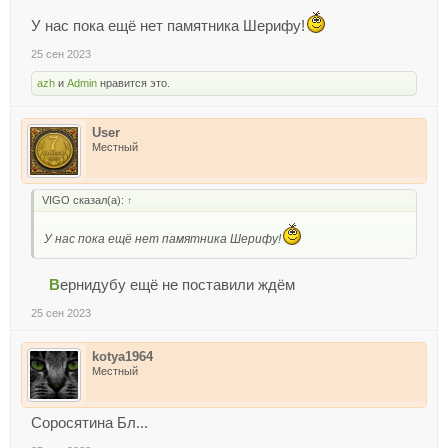
У нас пока ещё нет памятника Шерифу!
25 сен 2023
azh
и
Admin
нравится это.
User
Местный
VIGO сказал(а):
↑
У нас пока ещё нет памятника Шерифу!
В
ернидубу ещё не поставили ждём
25 сен 2023
kotya1964
Местный
Соросятина Бл...