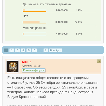
Да, но не в эти тяжёлые времена
6 голосов
9,0%
Нет
48 голосов
71,6%
Мне без разницы
4 голосов
6,0%
1
2
3
4
5
6
→
24
Вперёд >
Admin
Администратор
Команда форума
Есть инициатива общественности о возвращении
столичной улице 25 Октября ее изначального названия
— Покровская. Об этом сегодня, 25 сентября, в своем
телеграм-канале написал президент Приднестровья
Вадим Красносельский.