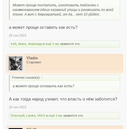
Может проще поступить, изготовить таблички с
наименованием обеих названий улицы и развешать по всей
длине. А вот с бюрократией, эт да... лет 10 уйдёт..
а может проще оставить как есть?
25 сен 2023
IraS
,
biotox
,
Анаконда
и
ещё 1-му
нравится это.
Vladm
Старожил
Freeman сказал(а):
↑
а может проще оставить как есть?
А как тогда народ узнает, что власть о нём заботится?
25 сен 2023
Опытный
,
Lasika
,
VIGO
и
ещё 1-му
нравится это.