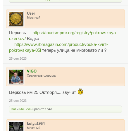
User
Местный
Церковь
https://tourismpmr.org/registry/pokrovskaya-
czerkov/
Водка
https://www.rbmagazin.com/product/vodka-kvint-
pokrovskaya-05l
теперь улица не многовато ли ?
25 сен 2023
VIGO
Хранитель форума
Церковь им.25 Октября.... звучит
25 сен 2023
Da!
и
Мишель
нравится это.
kotya1964
Местный