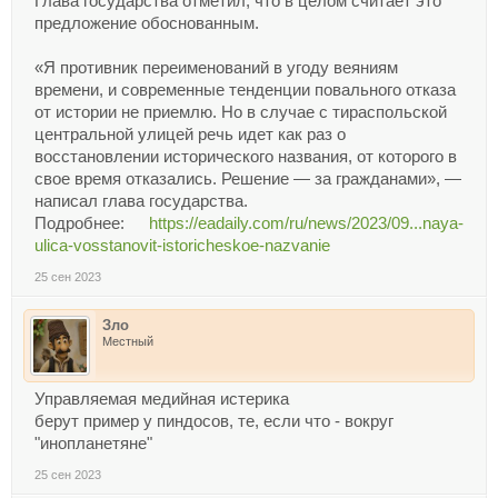
Глава государства отметил, что в целом считает это
предложение обоснованным.
«Я противник переименований в угоду веяниям
времени, и современные тенденции повального отказа
от истории не приемлю. Но в случае с тираспольской
центральной улицей речь идет как раз о
восстановлении исторического названия, от которого в
свое время отказались. Решение — за гражданами», —
написал глава государства.
Подробнее:
https://eadaily.com/ru/news/2023/09...naya-
ulica-vosstanovit-istoricheskoe-nazvanie
25 сен 2023
Зло
Местный
Управляемая медийная истерика
берут пример у пиндосов, те, если что - вокруг
"инопланетяне"
25 сен 2023