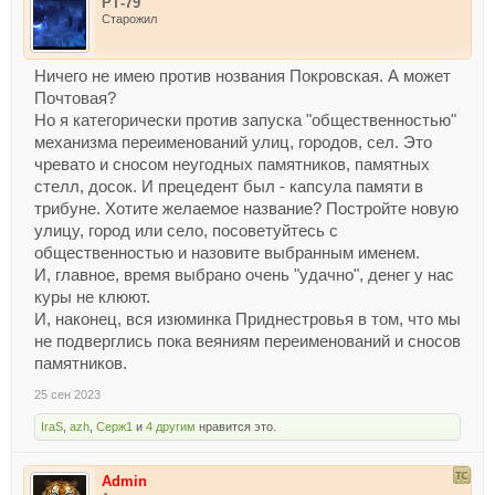
РТ-79
Старожил
Ничего не имею против нозвания Покровская. А может
Почтовая?
Но я категорически против запуска "общественностью"
механизма переименований улиц, городов, сел. Это
чревато и сносом неугодных памятников, памятных
стелл, досок. И прецедент был - капсула памяти в
трибуне. Хотите желаемое название? Постройте новую
улицу, город или село, посоветуйтесь с
общественностью и назовите выбранным именем.
И, главное, время выбрано очень "удачно", денег у нас
куры не клюют.
И, наконец, вся изюминка Приднестровья в том, что мы
не подверглись пока веяниям переименований и сносов
памятников.
25 сен 2023
IraS
,
azh
,
Серж1
и
4 другим
нравится это.
Admin