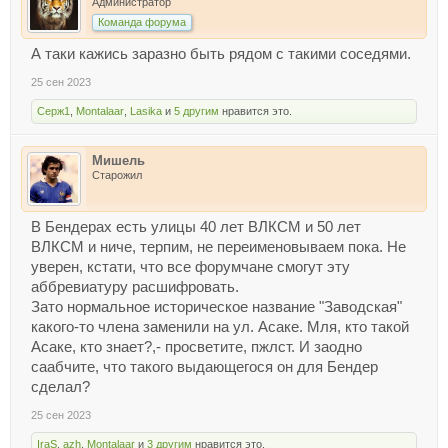
Администратор
Команда форума
А таки кажись заразно быть рядом с такими соседями.
25 сен 2023
Серж1
,
Montalaar
,
Lasika
и
5 другим
нравится это.
Мишель
Старожил
В Бендерах есть улицы 40 лет ВЛКСМ и 50 лет
ВЛКСМ и ниче, терпим, не переименовываем пока. Не
уверен, кстати, что все форумчане смогут эту
аббревиатуру расшифровать.
Зато нормальное историческое название "Заводская"
какого-то члена заменили на ул. Асаке. Мля, кто такой
Асаке, кто знает?,- просветите, пжлст. И заодно
саабчите, что такого выдающегося он для Бендер
сделал?
25 сен 2023
IraS
,
azh
,
Montalaar
и
3 другим
нравится это.