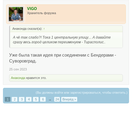
VIGO
Хранитель форума
Анаконда сказал(а):
↑
А чё так слабо?! Тока 1 центральную улицу.... А давайте
сразу весь город целиком переименуем - Тирасполис..
Уже была такая идея при соединении с Бендерами -
Суворовград.
25 сен 2023
Анаконда
нравится это.
(Вы должны войти или зарегистрироваться, чтобы ответить.)
1
2
3
4
5
6
→
24
Вперёд >