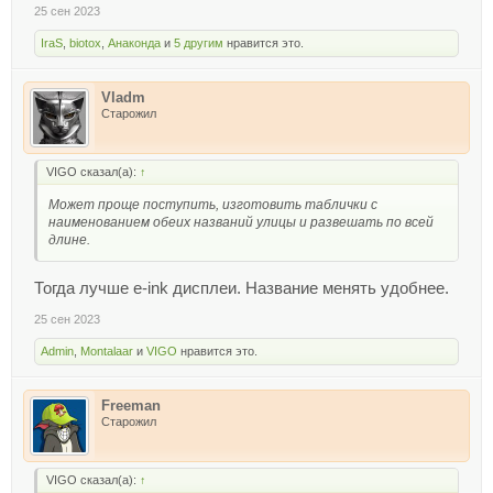
25 сен 2023
IraS
,
biotox
,
Анаконда
и
5 другим
нравится это.
Vladm
Старожил
VIGO сказал(а):
↑
Может проще поступить, изготовить таблички с
наименованием обеих названий улицы и развешать по всей
длине.
Тогда лучше e-ink дисплеи. Название менять удобнее.
25 сен 2023
Admin
,
Montalaar
и
VIGO
нравится это.
Freeman
Старожил
VIGO сказал(а):
↑