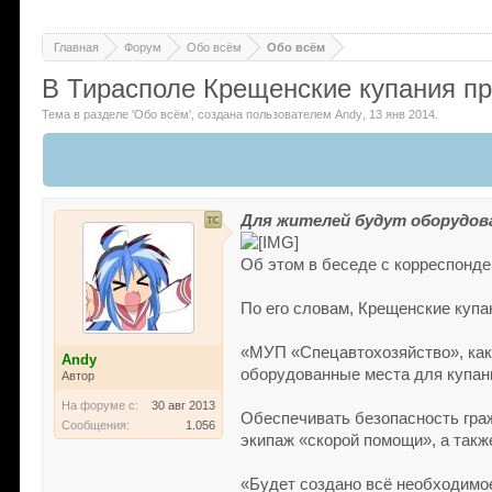
Главная
Форум
Обо всём
Обо всём
В Тирасполе Крещенские купания пр
Тема в разделе '
Обо всём
'
, создана пользователем
Andy
,
13 янв 2014
.
Для жителей будут оборудов
Об этом в беседе с корреспонд
По его словам, Крещенские купан
«МУП «Спецавтохозяйство», как
Andy
оборудованные места для купани
Автор
На форуме с:
30 авг 2013
Обеспечивать безопасность гра
Сообщения:
1.056
экипаж «скорой помощи», а такж
«Будет создано всё необходимое