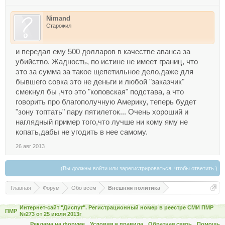
Nimand
Старожил
и передал ему 500 долларов в качестве аванса за
убийство. Жадность, по истине не имеет границ, что
это за сумма за такое щепетильное дело,даже для
бывшего совка это не деньги и любой "заказчик"
смекнул бы ,что это "коповская" подстава, а что
говорить про благополучную Америку, теперь будет
"зону топтать" пару пятилеток... Очень хороший и
наглядный пример того,что лучше ни кому яму не
копать,дабы не угодить в нее самому.
26 авг 2013
(Вы должны войти или зарегистрироваться, чтобы ответить.)
Главная
Форум
Обо всём
Внешняя политика
Интернет-сайт "Диспут". Регистрационный номер в реестре СМИ ПМР
ПМР
№273 от 25 июля 2013г
Реклама на форуме
Условия и правила
Обратная связь
Помощь