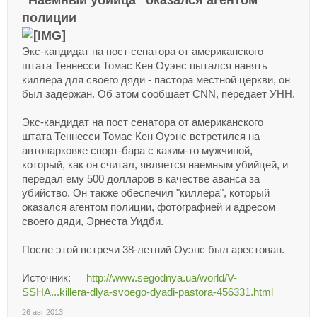
"Наемный убийца" оказался агентом
полиции
Экс-кандидат на пост сенатора от американского
штата Теннесси Томас Кен Оуэнс пытался нанять
киллера для своего дяди - пастора местной церкви, он
был задержан. Об этом сообщает CNN, передает УНН.
Экс-кандидат на пост сенатора от американского
штата Теннесси Томас Кен Оуэнс встретился на
автопарковке спорт-бара с каким-то мужчиной,
который, как он считал, является наемным убийцей, и
передал ему 500 долларов в качестве аванса за
убийство. Он также обеспечил "киллера", который
оказался агентом полиции, фотографией и адресом
своего дяди, Эрнеста Уидби.
После этой встречи 38-летний Оуэнс был арестован.
Источник:
http://www.segodnya.ua/world/V-
SSHA...killera-dlya-svoego-dyadi-pastora-456331.html
26 авг 2013