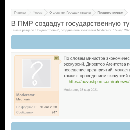
Главная
Форум
О форуме. Города и страны
Приднестровье
В ПМР создадут государственную т
Тема в разделе '
Приднестровье
'
, создана пользователем
Moderator
,
15 мар 202
По словам министра экономичес
экскурсий. Директор Агентства 
посещение предприятий, монаст
также с проведением экскурсий 
https://novostipmr.com/ru/news
Moderator
,
15 мар 2021
Moderator
Местный
На форуме с:
31 авг 2020
Сообщения:
747