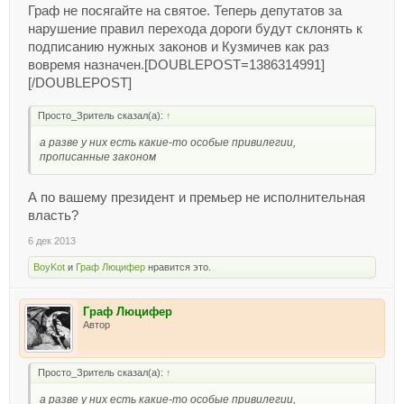
Граф не посягайте на святое. Теперь депутатов за
нарушение правил перехода дороги будут склонять к
подписанию нужных законов и Кузмичев как раз
вовремя назначен.[DOUBLEPOST=1386314991]
[/DOUBLEPOST]
Просто_Зритель сказал(а):
↑
а разве у них есть какие-то особые привилегии,
прописанные законом
А по вашему президент и премьер не исполнительная
власть?
6 дек 2013
BoyKot
и
Граф Люцифер
нравится это.
Граф Люцифер
Автор
Просто_Зритель сказал(а):
↑
а разве у них есть какие-то особые привилегии,