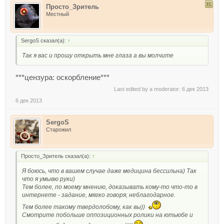
Просто_Зритель
Местный
SergoS сказал(а):
↑
Так я вас и прошу открыть мне глаза а вы молчите
***цензура: оскорбление***
Last edited by a moderator:
6 дек 2013
6 дек 2013
SergoS
Старожил
Просто_Зритель сказал(а):
↑
Я боюсь, что в вашем случае даже медицина бессильна) Так
что я умывю руки)
Тем более, по моему мнению, доказывать кому-то что-то в
интернете - задание, мягко говоря, неблагодарное.
Тем более такому твердолобому, как вы))
Смотрите побольше оппозиционных ролики на ютьюбе и