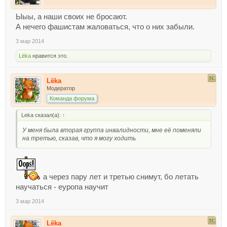
Ыыы, а наши своих не бросают.
А нечего фашистам жаловаться, что о них забыли.
3 мар 2014
Lёka
нравится это.
Lёka
Модератор
Команда форума
Leka сказал(а):
↑
У меня была вторая группа инвалидности, мне её поменяли
на третью, сказав, что я могу ходить
а через пару лет и третью снимут, бо летать
научаться - еуропа научит
3 мар 2014
Lёka