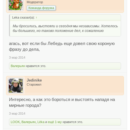
Модератор
Команда форума
Leka сказал(а):
↑
Мы бросились, выстояли и сегодня мы независимы. Хотелось
бы большего, но таково положение дел, к сожалению
агась, вот если бы Лебедь еще довел свою короную
фразу до дела,
3 мар 2014
Валерьян
нравится это.
Jedinike
Старожил
Интересно, а как это бороться и выстоять нападя на
мирные города?
3 мар 2014
LOOK
,
Валерьян
,
Lёka
и
ещё 1-му
нравится это.