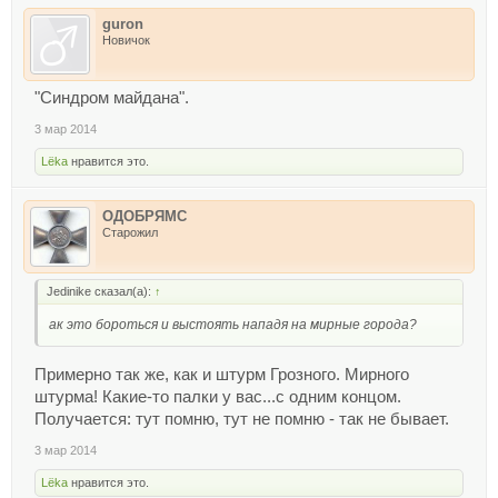
guron
Новичок
"Синдром майдана".
3 мар 2014
Lёka
нравится это.
ОДОБРЯМС
Старожил
Jedinike сказал(а):
↑
ак это бороться и выстоять нападя на мирные города?
Примерно так же, как и штурм Грозного. Мирного
штурма! Какие-то палки у вас...с одним концом.
Получается: тут помню, тут не помню - так не бывает.
3 мар 2014
Lёka
нравится это.