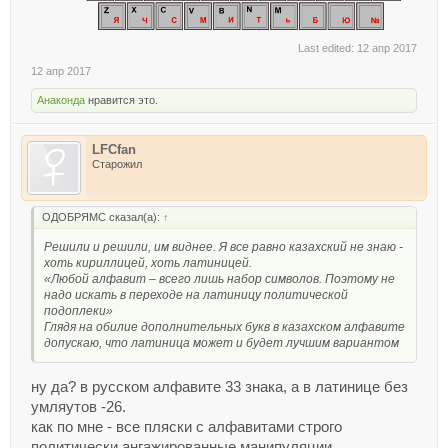
Last edited:
12 апр 2017
12 апр 2017
Анаконда
нравится это.
LFCfan
Старожил
ОДОБРЯМС сказал(а):
↑
Решили и решили, им виднее. Я все равно казахский не знаю -
хоть кириллицей, хоть латиницей.
«Любой алфавит – всего лишь набор символов. Поэтому не
надо искать в переходе на латиницу политической
подоплеки»
Глядя на обилие дополнительных букв в казахском алфавите
допускаю, что латиница может и будет лучшим вариантом
ну да? в русском алфавите 33 знака, а в латинице без
умляутов -26.
как по мне - все пляски с алфавитами строго
политически ангажированные манипуляции.