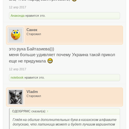
имени отца. "Так что если фамилия родителей
оканчивается, к примеру, на "ов", "ев" - Петров, Каримов, они
12 апр 2017
вправе дать эту фамилию своему ребенку", - заявил Рахимов.
Анаконда
нравится это.
Подробнее:
http://www.newsru.com/world/12apr2017/kasachstan.html
Санек
Старожил
это рука Байтазиева)))
меня больше удивляет почему Украина такой прикол
еще не придумала
12 апр 2017
notebook
нравится это.
Vladm
Старожил
ОДОБРЯМС сказал(а):
↑
Глядя на обилие дополнительных букв в казахском алфавите
допускаю, что латиница может и будет лучшим вариантом