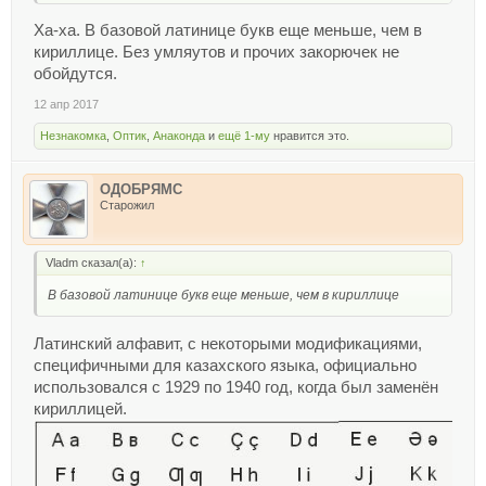
Ха-ха. В базовой латинице букв еще меньше, чем в
кириллице. Без умляутов и прочих закорючек не
обойдутся.
12 апр 2017
Незнакомка
,
Оптик
,
Анаконда
и
ещё 1-му
нравится это.
ОДОБРЯМС
Старожил
Vladm сказал(а):
↑
В базовой латинице букв еще меньше, чем в кириллице
Латинский алфавит, с некоторыми модификациями,
специфичными для казахского языка, официально
использовался с 1929 по 1940 год, когда был заменён
кириллицей.