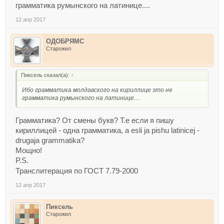
грамматика румынского на латинице....
12 апр 2017
ОДОБРЯМС
Старожил
Пиксель сказал(а):
↑
Ибо грамматика молдавского на кириллице это не
грамматика румынского на латинице....
Грамматика? От смены букв? Т.е если я пишу
кириллицей - одна грамматика, a esli ja pishu latinicej -
drugaja grammatika?
Мощно!
P.S.
Транслитерация по ГОСТ 7.79-2000
12 апр 2017
Пиксель
Старожил