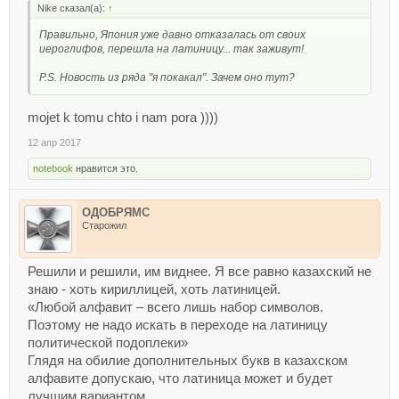
Nike сказал(а):
↑
Правильно, Япония уже давно отказалась от своих
иероглифов, перешла на латиницу... так заживут!
P.S. Новость из ряда "я покакал". Зачем оно тут?
mojet k tomu chto i nam pora ))))
12 апр 2017
notebook
нравится это.
ОДОБРЯМС
Старожил
Решили и решили, им виднее. Я все равно казахский не
знаю - хоть кириллицей, хоть латиницей.
«Любой алфавит – всего лишь набор символов.
Поэтому не надо искать в переходе на латиницу
политической подоплеки»
Глядя на обилие дополнительных букв в казахском
алфавите допускаю, что латиница может и будет
лучшим вариантом