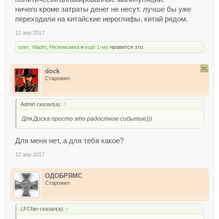
ничего кроме затраты денег не несут. лучше бы уже
переходили на китайские иероглифы. китай рядом.
12 апр 2017
олег
,
Vladm
,
Незнакомка
и
ещё 1-му
нравится это.
dock
Старожил
Admin сказал(а):
↑
Для Доска просто это радостное событие)))
Для меня нет, а для тебя какое?
12 апр 2017
ОДОБРЯМС
Старожил
LFCfan сказал(а):
↑