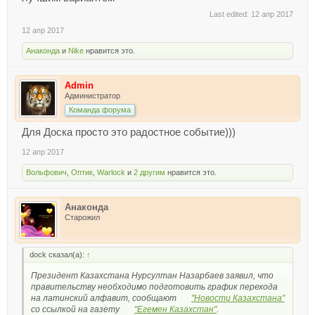
Last edited:
12 апр 2017
12 апр 2017
Анаконда
и
Nike
нравится это.
Admin
Администратор
Команда форума
Для Доска просто это радостное событие)))
12 апр 2017
Вольфович
,
Оптик
,
Warlock
и
2 другим
нравится это.
Анаконда
Старожил
dock сказал(а):
↑
Президент Казахстана Нурсултан Назарбаев заявил, что
правительству необходимо подготовить график перехода
на латинский алфавит, сообщают
"Новости Казахстана"
со ссылкой на газету
"Егемен Казахстан"
.