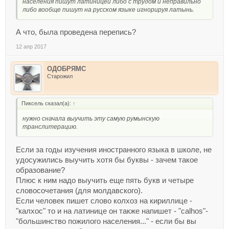
населения пишут латиницей либо с трудом и неправильно
либо вообще пишут на русском языке игнорируя латынь.
А что, была проведена перепись?
12 апр 2017
ОДОБРЯМС
Старожил
Пиксель сказал(а):
↑
нужно сначала выучить эту самую румынскую
транслитерацию.
Если за годы изучения иностранного языка в школе, не
удосужились выучить хотя бы буквы - зачем такое
образование?
Плюс к ним надо выучить еще пять букв и четыре
словосочетания (для молдавского).
Если человек пишет слово колхоз на кириллице -
"калхос" то и на латинице он также напишет - "calhos"-
"большинство пожилого населения..." - если бы вы