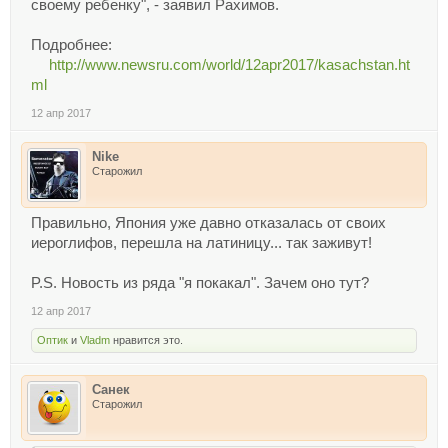
своему ребенку", - заявил Рахимов.
Подробнее:
http://www.newsru.com/world/12apr2017/kasachstan.ht
ml
12 апр 2017
Nike
Старожил
Правильно, Япония уже давно отказалась от своих
иероглифов, перешла на латиницу... так заживут!
P.S. Новость из ряда "я покакал". Зачем оно тут?
12 апр 2017
Оптик
и
Vladm
нравится это.
Санек
Старожил