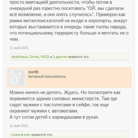
просто имитацией деятельности, чтобы потом в
очередной раз горестно посетовать "ОЙ, мы сделали
всё возможное, а оно опять случилось". Примерно как
рамки металлоискателей на входе в аэропорты, вокруг
которых выстаиваются в очередь такие толпы народа,
что потенциальному террористу больше и мечтать не о
чем.
11 май 2021
okairinasai
,
Оптик
,
VIGO
и
2 другим
нравится это.
north
Активный пользователь
Можно ничего не делать. Ждать. Но посмотрите как
охраняются здания силовых министерств. Там где
сидят мужики с пистолетами в сейфе, так еще
охраняют мужики с автоматами.
А тут сотни детей с карандашами в руках.
11 май 2021
Linela
и
олег
нравится это.