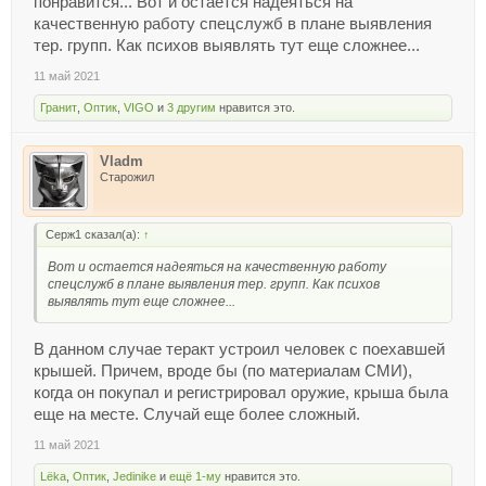
понравится... Вот и остается надеяться на
качественную работу спецслужб в плане выявления
тер. групп. Как психов выявлять тут еще сложнее...
11 май 2021
Гранит
,
Оптик
,
VIGO
и
3 другим
нравится это.
Vladm
Старожил
Серж1 сказал(а):
↑
Вот и остается надеяться на качественную работу
спецслужб в плане выявления тер. групп. Как психов
выявлять тут еще сложнее...
В данном случае теракт устроил человек с поехавшей
крышей. Причем, вроде бы (по материалам СМИ),
когда он покупал и регистрировал оружие, крыша была
еще на месте. Случай еще более сложный.
11 май 2021
Lёka
,
Оптик
,
Jedinike
и
ещё 1-му
нравится это.