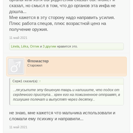
сказал, но смысл в том, что до органов эта инфа не
дошла...
Мне кажется в эту сторону надо направить усилия.
Плюс работа спецов, плюс возрастной ценз на
получение оружия.
11 май 2021
Linela
,
Lёka
,
Оптик
и
3 другим
нравится это.
Фломастер
Старожил
Серж1 сказал(а):
↑
...ля усыпите эту бешеную тварь и напишите, что подох от
сердечного приступа... хрен его на пожизненное отправят, в
психушке полечат и выпустят через десятку...
не знаю, мне кажется что мальчика использовали и
сломали ему психику и направили...
11 май 2021