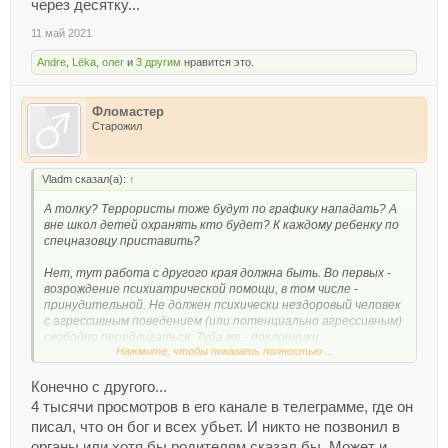
через десятку...
11 май 2021
Andre
,
Lёka
,
олег
и
3 другим
нравится это.
Фломастер
Старожил
Vladm сказал(а):
↑
А толку? Террористы тоже будут по графику нападать? А
вне школ детей охранять кто будет? К каждому ребенку по
спецназовцу приставить?
Нет, тут работа с другого края должна быть. Во первых -
возрождение психиатрической помощи, в том числе -
принудительной. Не должен психически нездоровый человек
с агрессивным поведением (или потенциально агрессивным)
свободно передвигаться. Туда же - поклонники
Нажмите, чтобы показать полностью ...
деструктивных сект и сообществ. Во вторых - пропаганда
среди населения такого непопулярного в нашем обществе,
но полезного общественного поведения, как "стукачество".
Конечно с другого...
4 тысячи просмотров в его канале в телеграмме, где он
писал, что он бог и всех убьет. И никто не позвонил в
органы или хотя бы родителям сказал бы. Может и