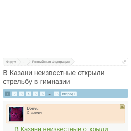
Форум
...
Российская Федерация
В Казани неизвестные открыли
стрельбу в гимназии
1
2
3
4
5
6
→
15
Вперёд >
Donvu
Старожил
В Казани неизвестные открыли