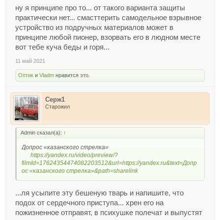
ну я принципе про то... от такого варианта защиты
практически нет... смасттерить самодельное взрывное
устройство из подручных материалов может в
принципе любой пионер, взорвать его в людном месте
вот тебе куча беды и горя...
11 май 2021
Оптик
и
Vladm
нравится это.
Серж1
Старожил
Admin сказал(а):
↑
Допрос «казанского стрелка»
https://yandex.ru/video/preview/?
filmId=17624354474082203512&url=https://yandex.ru&text=Допр
ос «казанского стрелка»&path=sharelink
...ля усыпите эту бешеную тварь и напишите, что
подох от сердечного приступа... хрен его на
пожизненное отправят, в психушке полечат и выпустят