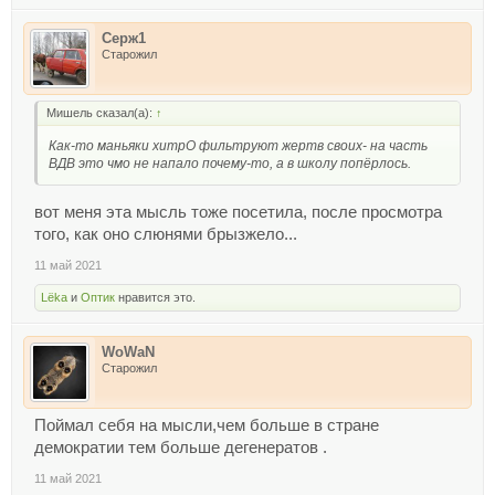
Серж1
Старожил
Мишель сказал(а):
↑
Как-то маньяки хитрО фильтруют жертв своих- на часть
ВДВ это чмо не напало почему-то, а в школу попёрлось.
вот меня эта мысль тоже посетила, после просмотра
того, как оно слюнями брызжело...
11 май 2021
Lёka
и
Оптик
нравится это.
WoWaN
Старожил
Поймал себя на мысли,чем больше в стране
демократии тем больше дегенератов .
11 май 2021