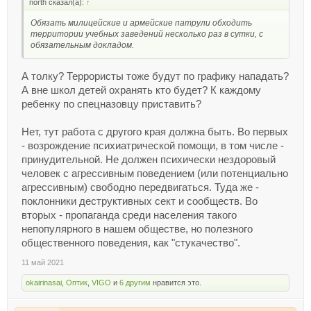
north сказал(а):
↑
Обязать милицейские и армейские патрули обходить
территории учебных заведений несколько раз в сутки, с
обязательным докладом.
А толку? Террористы тоже будут по графику нападать?
А вне школ детей охранять кто будет? К каждому
ребенку по спецназовцу приставить?
Нет, тут работа с другого края должна быть. Во первых
- возрождение психиатрической помощи, в том числе -
принудительной. Не должен психически нездоровый
человек с агрессивным поведением (или потенциально
агрессивным) свободно передвигаться. Туда же -
поклонники деструктивных сект и сообществ. Во
вторых - пропаганда среди населения такого
непопулярного в нашем обществе, но полезного
общественного поведения, как "стукачество".
11 май 2021
okairinasai
,
Оптик
,
VIGO
и
6 другим
нравится это.