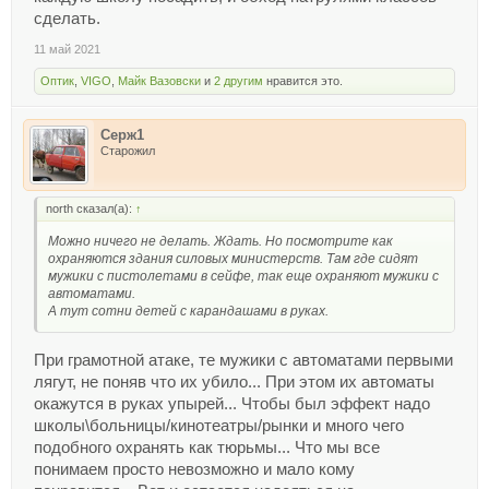
сделать.
11 май 2021
Оптик
,
VIGO
,
Майк Вазовски
и
2 другим
нравится это.
Серж1
Старожил
north сказал(а):
↑
Можно ничего не делать. Ждать. Но посмотрите как
охраняются здания силовых министерств. Там где сидят
мужики с пистолетами в сейфе, так еще охраняют мужики с
автоматами.
А тут сотни детей с карандашами в руках.
При грамотной атаке, те мужики с автоматами первыми
лягут, не поняв что их убило... При этом их автоматы
окажутся в руках упырей... Чтобы был эффект надо
школы\больницы/кинотеатры/рынки и много чего
подобного охранять как тюрьмы... Что мы все
понимаем просто невозможно и мало кому