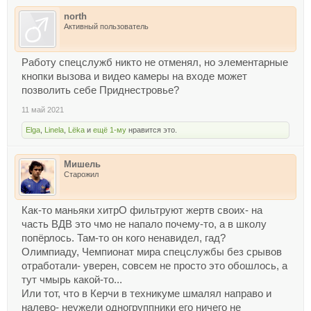
north
Активный пользователь
Работу спецслужб никто не отменял, но элементарные
кнопки вызова и видео камеры на входе может
позволить себе Приднестровье?
11 май 2021
Elga
,
Linela
,
Lёka
и
ещё 1-му
нравится это.
Мишель
Старожил
Как-то маньяки хитрО фильтруют жертв своих- на
часть ВДВ это чмо не напало почему-то, а в школу
попёрлось. Там-то он кого ненавидел, гад?
Олимпиаду, Чемпионат мира спецслужбы без срывов
отработали- уверен, совсем не просто это обошлось, а
тут чмырь какой-то...
Или тот, что в Керчи в техникуме шмалял направо и
налево- неужели одногруппники его ничего не