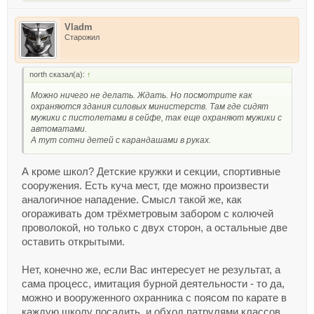
Vladm
Старожил
north сказал(а):
↑
Можно ничего не делать. Ждать. Но посмотрите как
охраняются здания силовых министерств. Там где сидят
мужики с пистолетами в сейфе, так еще охраняют мужики с
автоматами.
А тут сотни детей с карандашами в руках.
А кроме школ? Детские кружки и секции, спортивные
сооружения. Есть куча мест, где можно произвести
аналогичное нападение. Смысл такой же, как
огораживать дом трёхметровым забором с колючей
проволокой, но только с двух сторон, а остальные две
оставить открытыми.
Нет, конечно же, если Вас интересует не результат, а
сама процесс, имитация бурной деятельности - то да,
можно и вооруженного охранника с поясом по карате в
каждую школу посадить, и обход патрулями классов