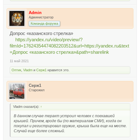
Admin
Администратор
Команда форума
Допрос «казанского стрелка»
https://yandex.ru/video/preview/?
filmId=17624354474082203512&url=https://yandex.ru&text
=Допрос «казанского стрелка»&path=sharelink
11 май 2021
Оптик
,
Vladm
и
Серж1
нравится это.
Серж1
Старожил
Vladm сказал(а):
↑
В данном случае теракт устроил человек с поехавшей
крышей. Причем, вроде бы (по материалам СМИ), когда он
покупал и регистрировал оружие, крыша была еще на месте.
Случай еще более сложный.