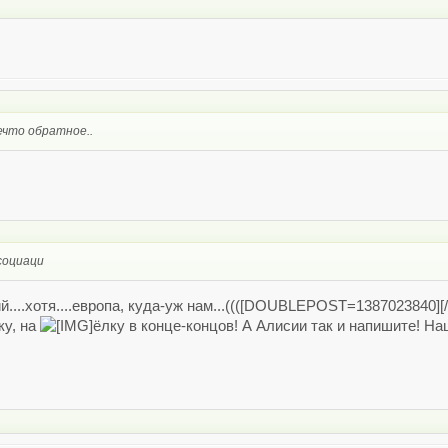
ечто обратное..
социаци
й....хотя....европа, куда-уж нам...((([DOUBLEPOST=138702384
ку, на
ёлку в конце-концов! А Алисии так и напишите! Н