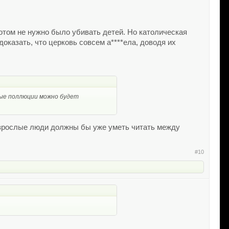
отом не нужно было убивать детей. Но католическая
оказать, что церковь совсем а****ела, доводя их
ные поллюции можно будет
 Взрослые люди должны бы уже уметь читать между
#10