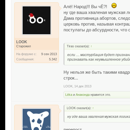
Алё! Народ!!! Вы чЁ?!
ну где ваша хваленая мужская л
Дама противница абортов, следо
церковь против, называя контра
постулаты до абсурдности, что 
LOOK
Tiras сказал(а):
↑
Старожил
На форуме с:
9 сен 2013
если .... мастурбация будет призн
признавать как неумышленное убий
Сообщения:
5.342
Ну нельзя же быть такими квадр
строк...
LOOK
,
14 дек 2013
Lёka
и
Анаконда
нравится это.
LOOK сказал(а):
↑
ну где ваша хваленая мужская логик
перепост