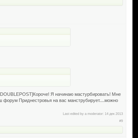
0][/DOUBLEPOST]Короче! Я начинаю мастурбировать! Мне
аш форум Приднестровья на вас манструбирует....можно
Last edited by a moderator:
14 дек 2013
#9