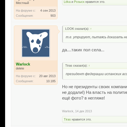
Lёka
и
Розыск
нравится это.
Местный
На форуме с:
4 сен 2013
Сообщения:
903
LOOK сказал(а):
↑
т.е. утрирует, пытаясь доказать н
да....таких пол села...
Warlock
Tiras сказал(а):
↑
delete
президент федерации испанских ас
На форуме с:
20 авг 2013
Сообщения:
10.185
Но не президенты своих компани
не додали!) На власть на полити
ещё фото? в негляже!
Warlock
,
14 дек 2013
Tiras
нравится это.