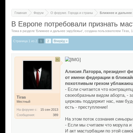
Главная
Форум
О форуме. Города и страны
Ближнее и дальнее
В Европе потребовали признать ма
Тема в разделе '
Ближнее и дальнее зарубежье
'
, создана пользователем
Tiras
,
1
Страница 1 из 2
1
2
Вперёд >
Алисия Латорра, президент ф
от имени федерации в ближай
похотливым грехом ублажающи
- Если считается что контрацеп
своеобразным видом аборта, - з
Tiras
церковь поддержит нас, нам буд
Местный
есть - преступление!
На форуме с:
15 сен 2013
Сообщения:
389
На этом поток сознания синьоры
- Если мы считаем что морула и
И акт мастурбации по этой само