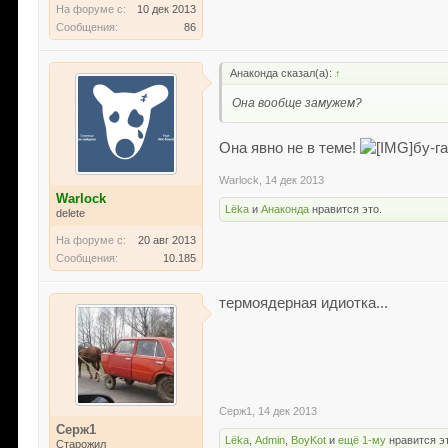
На форуме с:
10 дек 2013
Сообщения:
86
Анаконда сказал(а):
↑
Она вообще замужем?
Она явно не в теме!
бу-г
Warlock
,
14 дек 2013
Warlock
Lёka
и
Анаконда
нравится это.
delete
На форуме с:
20 авг 2013
Сообщения:
10.185
термоядерная идиотка...
Серж1
,
14 дек 2013
Серж1
Lёka
,
Admin
,
BoyKot
и
ещё 1-му
нравится э
Старожил