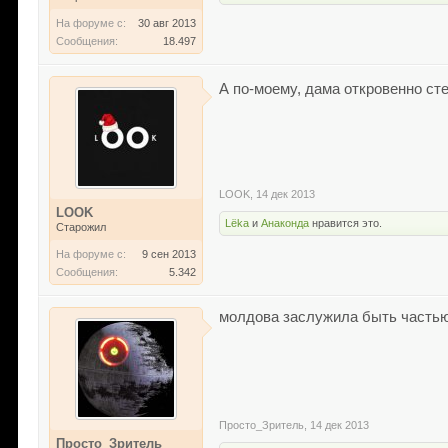
На форуме с:
30 авг 2013
Сообщения:
18.497
А по-моему, дама откровенно ст
LOOK
,
14 дек 2013
LOOK
Lёka
и
Анаконда
нравится это.
Старожил
На форуме с:
9 сен 2013
Сообщения:
5.342
молдова заслужила быть частью
Просто_Зритель
,
14 дек 2013
Просто_Зритель