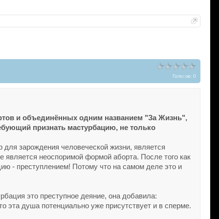
Голосов: 0
ртов и объединённых одним названием "За Жизнь",
ебующий признать мастурбацию, не только
р для зарождения человеческой жизни, является
же является неоспоримой формой аборта. После того как
ию - преступлением! Потому что на самом деле это и
урбация это преступное деяние, она добавила:
то эта душа потенциально уже присутствует и в сперме.