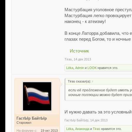
Мастурбация уголовное преступл
Мастурбация легко провоцирует 
наконец - к атеизму!
В конце Латорра добавила, что
глазах перед Богом, то и ночны
Источник
Tiras
,
14 дек 2013
Lёka
,
Admin
и
LOOK
нравится это.
Tiras сказал(а):
↑
если её предложение будет иметь у
ночные поллюции можно будет приз
И нужно давать за это условный 
ГастЫр БайтЫр
ГастЫр БайтЫр
,
14 дек 2013
Старожил
Lёka
,
Анаконда
и
Tiras
нравится это.
На форуме с:
19 окт 2013