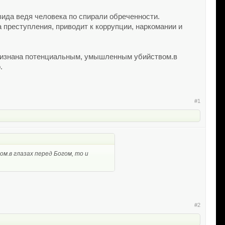
вида ведя человека по спирали обреченности.
 преступления, приводит к коррупции, наркомании и
признана потенциальным, умышленным убийством.в
.
#1
м.в глазах перед Богом, то и
#2