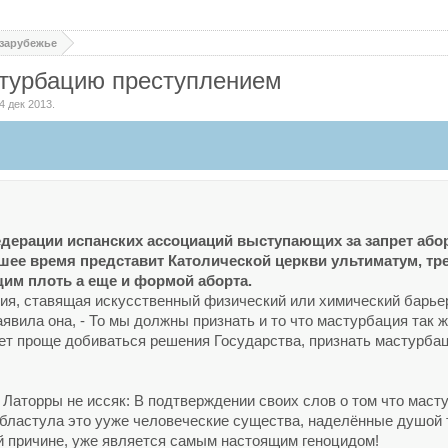
 зарубежье
стурбацию преступлением
4 дек 2013
.
едерации испанских ассоциаций выступающих за запрет або
шее время представит Католической церкви ультиматум, тр
м плоть а еще и формой аборта.
ция, ставящая искусственный физический или химический барье
аявила она, - То мы должны признать и то что мастурбация так 
ет проще добиваться решения Государства, признать мастурбац
 Латорры не иссяк: В подтверждении своих слов о том что маст
 бластула это ууже человеческие существа, наделённые душой 
й причине, уже является самым настоящим геноцидом!