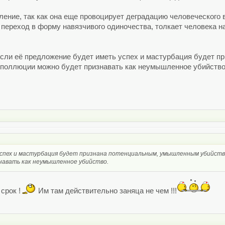
ение, так как она еще провоцирует деградацию человеческого 
переход в форму навязчивого одиночества, толкает человека на
 если её предложение будет иметь успех и мастурбация будет 
е поллюции можно будет признавать как неумышленное убийство
спех и мастурбация будет признана потенциальным, умышленным убийство
навать как неумышленное убийство.
срок !
Им там действительно заняца не чем !!!