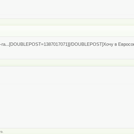
а-га...[DOUBLEPOST=1387017071][/DOUBLEPOST]Хочу в Евросою
то.