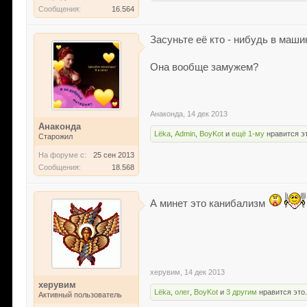
Сообщения:
16.564
Засуньте её кто - нибудь в маш
Она вообще замужем?
Анаконда
,
14 дек 2013
Анаконда
Lёka
,
Admin
,
BoyKot
и
ещё 1-му
нравится э
Старожил
На форуме с:
25 сен 2013
Сообщения:
18.568
А минет это канибализм
херувим
,
14 дек 2013
херувим
Lёka
,
олег
,
BoyKot
и
3 другим
нравится это
Активный пользователь