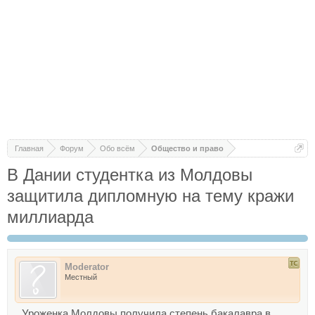
Главная
Форум
Обо всём
Общество и право
В Дании студентка из Молдовы
защитила дипломную на тему кражи
миллиарда
Moderator
Местный
Уроженка Молдовы получила степень бакалавра в