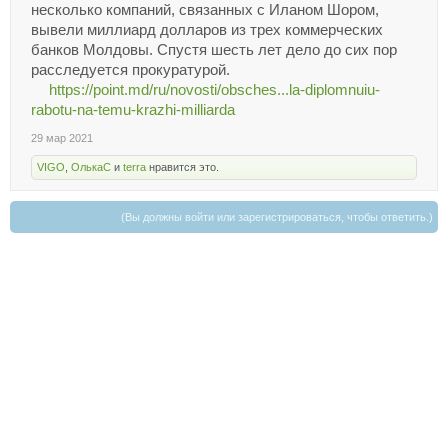
несколько компаний, связанных с Иланом Шором,
вывели миллиард долларов из трех коммерческих
банков Молдовы. Спустя шесть лет дело до сих пор
расследуется прокуратурой.
https://point.md/ru/novosti/obsches...la-diplomnuiu-
rabotu-na-temu-krazhi-milliarda
29 мар 2021
VIGO
,
ОлькаC
и
terra
нравится это.
(Вы должны войти или зарегистрироваться, чтобы ответить.)