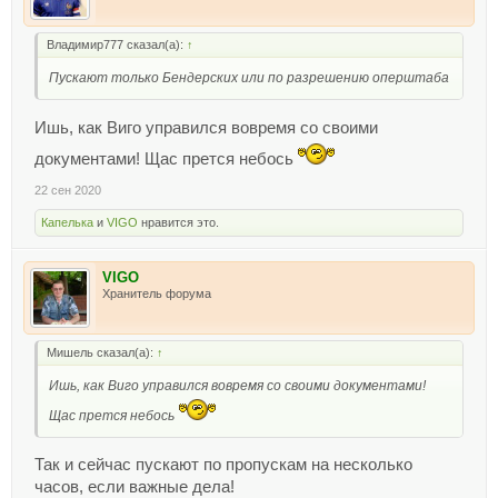
Владимир777 сказал(а):
↑
Пускают только Бендерских или по разрешению оперштаба
Ишь, как Виго управился вовремя со своими
документами! Щас прется небось
22 сен 2020
Капелька
и
VIGO
нравится это.
VIGO
Хранитель форума
Мишель сказал(а):
↑
Ишь, как Виго управился вовремя со своими документами!
Щас прется небось
Так и сейчас пускают по пропускам на несколько
часов, если важные дела!