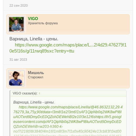
22 сен 2020
VIGO
Хранитель форума
Варница, Linella - цены.
https://www.google.com/maps/place/L...2!4d29.476279!1
0e5!16s/g/11rwq89sxc?entry=ttu
31 авг 2023
Мишель
Старожил
VIGO сказал(а):
↑
Варница, Linella - цены.
https://www.google.com/maps/place/Linella/@46.8632132,29.4
76279,3a,75y,90t/data=!3m8!1e2!3m6!1sAF1QipNb0q2WK8wPI8I
uAOTxrd9DmyDcEDQZohDEWehB!2e10!3e12!6shttps://lh5.googl
eusercontent.com/p/AF1QipNb0q2WK8wPI8IuAOTxrd9DmyDcED
QZohDEWehB=w203-h360-k-
no!7i2160!8i3840!4m16!1m8!3m7!1s0x40c90424e13cb83f:0xd00