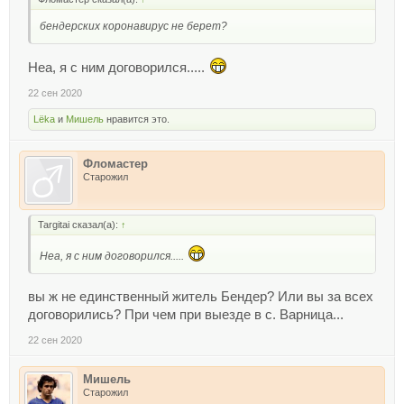
бендерских коронавирус не берет?
Неа, я с ним договорился.....
22 сен 2020
Lёka
и
Мишель
нравится это.
Фломастер
Старожил
Targitai сказал(а):
↑
Неа, я с ним договорился.....
вы ж не единственный житель Бендер? Или вы за всех
договорились? При чем при выезде в с. Варница...
22 сен 2020
Мишель
Старожил