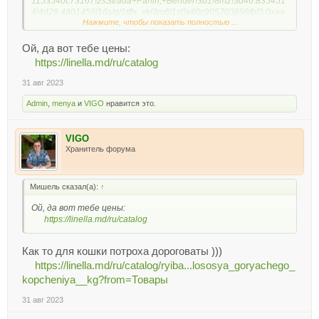
1153540c73167!2sStrada+Panin,+Bender!3b1!8m2!3d46.835451
4!4d29.4801459!16s/g/1tffx_vk!3m6!1s0x40c905703696fbf3:0xaa
Нажмите, чтобы показать полностью ...
789bd9d2e962f6!8m2!3d46.8632132!4d29.476279!10e5!16s/g/11
rwq89sxc?entry=ttu
Ой, да вот тебе цены:
https://linella.md/ru/catalog
31 авг 2023
Admin
,
menya
и
VIGO
нравится это.
VIGO
Хранитель форума
Мишель сказал(а):
↑
Ой, да вот тебе цены:
https://linella.md/ru/catalog
Как то для кошки потроха дороговаты )))
https://linella.md/ru/catalog/ryiba...lososya_goryachego_
kopcheniya__kg?from=Товары
31 авг 2023