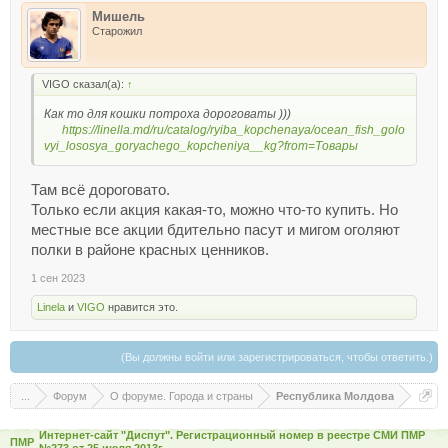
Мишель
Старожил
VIGO сказал(а):
↑
Как то для кошки потроха дороговаты )))
https://linella.md/ru/catalog/ryiba_kopchenaya/ocean_fish_golo
vyi_lososya_goryachego_kopcheniya__kg?from=Товары
Там всё дороговато.
Только если акция какая-то, можно что-то купить. Но
местные все акции бдительно пасут и мигом оголяют
полки в районе красных ценников.
1 сен 2023
Linela
и
VIGO
нравится это.
(Вы должны войти или зарегистрироваться, чтобы ответить.)
...
Форум
О форуме. Города и страны
Республика Молдова
Интернет-сайт "Диспут". Регистрационный номер в реестре СМИ ПМР
ПМР