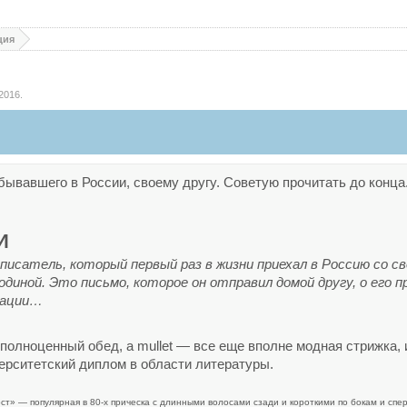
ция
 2016
.
ывавшего в России, своему другу. Советую прочитать до конца
И
писатель, который
первый
раз
в
жизни приехал
в
Россию
со
св
одиной. Это
письмо, которое
он
отправил домой
другу, о
его
п
уации…
 полноценный обед, а mullet — все еще вполне модная стрижка, 
ерситетский диплом в области литературы.
ост» — популярная в 80-х прическа с длинными волосами сзади и короткими по бокам и спер