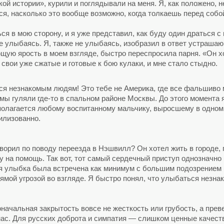
ой истории», курили и поглядывали на меня. Я, как положено, 
ся, насколько это вообще возможно, когда толкаешь перед собо
ься в мою сторону, и я уже представил, как буду один драться
 не улыбаясь. Я, также не улыбаясь, изобразил в ответ устраша
ую ярость в моем взгляде, быстро переспросила парня. «Он хо
 свои уже сжатые и готовые к бою кулаки, и мне стало стыдно.
я незнакомым людям! Это тебе не Америка, где все фальшиво 
 мы гуляли где-то в спальном районе Москвы. До этого момента 
 полагается любому воспитанному мальчику, выросшему в одном 
вилизованно.
говорил по поводу переезда в Нэшвилл? Он хотел жить в городе, 
у на помощь. Так вот, тот самый сердечный приступ однозначн
я улыбка была встречена как минимум с большим подозрением 
ямой угрозой во взгляде. Я быстро понял, что улыбаться нез
воначальная закрытость вовсе не жесткость или грубость, а пр
 нас. Для русских доброта и симпатия — слишком ценные качеств