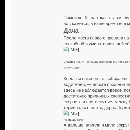
Помнишь, была такая старая шутк
вот, кажется, в наше время все
Дача
После моего первого провала н
спокойной и умиротворяющей об
Спасибо Kia, у нас была возможность передви
этому рад).
Когда ты наконец-то выбираешьс
водителей, — дорога проходит п
здесь не наблюдается вовсе, по
достаточно приличных скоростях
скорость и протиснуться между б
терминалы оплаты, дорога будет 
Не наша дача
А дальше на мили и мили вокруг