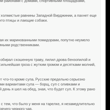
ми районами с домами, спортивными площадками,
ак холмистые равнины Западной Вирджинии, а пахнет еще
 это птицы и лающие собаки.
едая их маринованными помидорами, попутно неумело
имными родственниками.
 собирал скошенную траву, пилил дрова бензопилой и
 сильнейшая гроза с жутким громом и десятками молний,
ают что-то кроме супа. Русские предельно серьезно
ыми вариантами супа — борщ, суп с оливками и
день я шел на обед, зная, что будет суп. К этому рано
 с тем, что было у меня на тарелке, я незамедлительно
рячего черного чая.