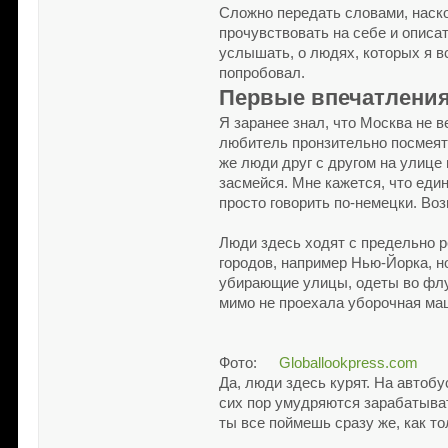
Сложно передать словами, наско
прочувствовать на себе и описат
услышать, о людях, которых я в
попробовал.
Первые впечатлени
Я заранее знал, что Москва не в
любитель пронзительно посмеят
же люди друг с другом на улице
засмейся. Мне кажется, что еди
просто говорить по-немецки. Воз
Люди здесь ходят с предельно 
городов, например Нью-Йорка, н
убирающие улицы, одеты во флуо
мимо не проехала уборочная маш
Фото:
Globallookpress.com
Да, люди здесь курят. На автоб
сих пор умудряются зарабатыват
ты все поймешь сразу же, как т