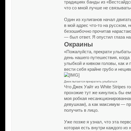
традициях банды из «Вестсайдск
что со мной лучше не связывать
Один из хулиганов начал двигат
в мой адрес что-то на русском,
безошибочно прочитав нарастающ
— был ответ. Я опустил глаза на
Окраины
«Пожалуйста, прекрати улыбатьс
день нашего путешествия, когда
улыбкой и кивком головы, как и
вести себя крайне грубо и неци
Джек пытается прекратить улыбаться
Что Джек Уайт из White Stripes 
прохожие тут же кинулись бы ем
моя робкая несанкционированна
девушкам), а как максимум — пр
получить в лицо.
Уже позже я узнал, что эта пер
которая есть внутри каждого из