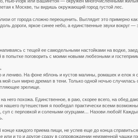
о, Нью-Йорк или Вашингтон — окружен многочисленными жилы
етая к Москве, ты видишь окружающий город густой лес.
близи от города сложно переоценить. Выглядит это примерно к
вдоль дороги, яркое синее небо, а единственные звуки вокруг —
 напиваясь с тещей ее самодельными настойками на водке, за
й в попытке поговорить с моими новыми любезными и гостепри
»
 и лениво. На фоне яблонь и кустов малины, ромашек и елок я
ка мой сын мирно дремал в тени. Только одной ночью случилась
атляющее зрелище.
ь на него похожа. Единственное, в раю, скорее всего, на обед д
емя нашего путешествия я пообедал практически всеми возможн
п, суп с перловкой и солеными огурцами… Назови любой! Каждый 
ь.
В конце каждого приема пищи, не успев еще до конца справиться
е или и то и другое сразу в сопровождении неизменной чашки го