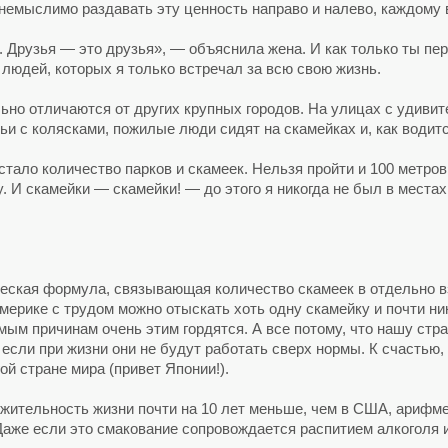
немыслимо раздавать эту ценность направо и налево, каждому 
. Друзья — это друзья», — объяснила жена. И как только ты пе
людей, которых я только встречал за всю свою жизнь.
ьно отличаются от других крупных городов. На улицах с удиви
мьи с колясками, пожилые люди сидят на скамейках и, как водит
тало количество парков и скамеек. Нельзя пройти и 100 метров
И скамейки — скамейки! — до этого я никогда не был в местах,
еская формула, связывающая количество скамеек в отдельно в
Америке с трудом можно отыскать хоть одну скамейку и почти ник
ым причинам очень этим гордятся. А все потому, что нашу стра
 если при жизни они не будут работать сверх нормы. К счастью,
ой стране мира (привет Японии!).
лжительность жизни почти на 10 лет меньше, чем в США, арифме
Даже если это смакование сопровождается распитием алкоголя 