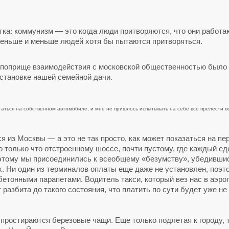
а: коммунизм — это когда люди притворяются, что они работают
 меньше и меньше людей хотя бы пытаются притворяться.
а поприще взаимодействия с московской общественностью было 
становке нашей семейной дачи.
гаться на собственном автомобиле, и мне не пришлось испытывать на себе все прелести в
я из Москвы — а это не так просто, как может показаться на п
о только что отстроенному шоссе, почти пустому, где каждый е
этому мы присоединились к всеобщему «безумству», убедившись
. Ни один из терминалов оплаты еще даже не установлен, поэто
етонными парапетами. Водитель такси, который вез нас в аэропо
разбита до такого состояния, что платить по сути будет уже не 
 простираются березовые чащи. Еще только подлетая к городу,