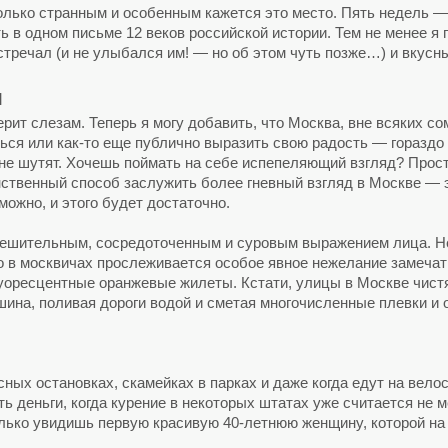
лько странным и особенным кажется это место. Пять недель — 
ь в одном письме 12 веков российской истории. Тем не менее я 
стречал (и не улыбался им! — но об этом чуть позже…) и вкусн
я
ерит слезам. Теперь я могу добавить, что Москва, вне всяких со
ься или как-то еще публично выразить свою радость — гораздо
 не шутят. Хочешь поймать на себе испепеляющий взгляд? Просто
нственный способ заслужить более гневный взгляд в Москве — эт
можно, и этого будет достаточно.
решительным, сосредоточенным и суровым выражением лица. Не
о в москвичах прослеживается особое явное нежелание замечат
ресцентные оранжевые жилеты. Кстати, улицы в Москве чистят 
ина, поливая дороги водой и сметая многочисленные плевки и 
усных остановках, скамейках в парках и даже когда едут на вел
ь деньги, когда курение в некоторых штатах уже считается не
олько увидишь первую красивую 40-летнюю женщину, которой на