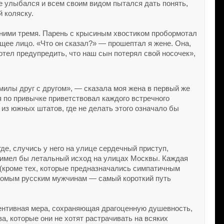
не улыбался и всем своим видом пытался дать понять,
й коляску.
 с ними тремя. Парень с крысиным хвостиком пробормотал
ющее лицо. «Что он сказал?» — прошептал я жене. Она,
тел предупредить, что наш сын потерял свой носочек»,
милы друг с другом», — сказала моя жена в первый же
я по привычке приветствовал каждого встречного
из южных штатов, где не делать этого означало бы
где, случись у него на улице сердечный приступ,
о имел бы летальный исход на улицах Москвы. Каждая
(кроме тех, которые предназначались симпатичным
накомым русским мужчинам — самый короткий путь
евентивная мера, сохраняющая драгоценную душевность,
а, которые они не хотят растрачивать на всяких