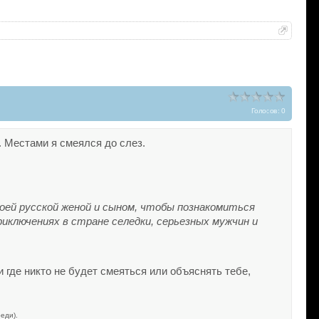
Голосов: 0
. Местами я смеялся до слез.
оей
русской
женой
и
сыном, чтобы
познакомиться
риключениях
в
стране
селедки, серьезных
мужчин
и
и где никто не будет смеяться или объяснять тебе,
еди).