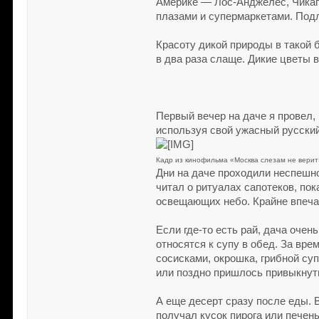
Америке — Лос-Анджелес, Чикаг
плазами и супермаркетами. Подл
Красоту дикой природы в такой 
в два раза слаще. Дикие цветы 
Первый вечер на даче я провел,
используя свой ужасный русски
Кадр из кинофильма «Москва слезам не верит
Дни на даче проходили неспешно
читал о ритуалах сапотеков, по
освещающих небо. Крайне впеч
Если где-то есть рай, дача очен
относятся к супу в обед. За вр
сосисками, окрошка, грибной су
или поздно пришлось привыкнут
А еще десерт сразу после еды. 
получал кусок пирога или печень