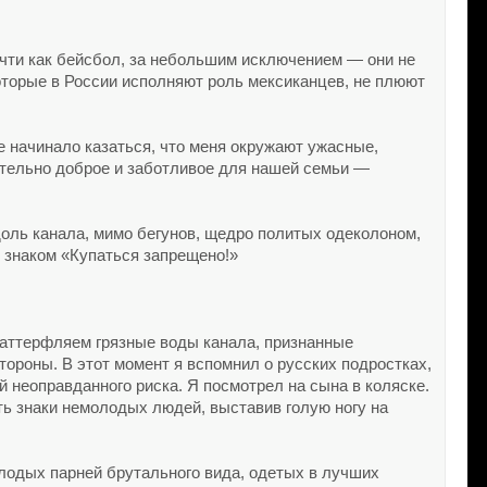
чти как бейсбол, за небольшим исключением — они не
 которые в России исполняют роль мексиканцев, не плюют
е начинало казаться, что меня окружают ужасные,
ительно доброе и заботливое для нашей семьи —
доль канала, мимо бегунов, щедро политых одеколоном,
од знаком «Купаться запрещено!»
баттерфляем грязные воды канала, признанные
ороны. В этот момент я вспомнил о русских подростках,
 неоправданного риска. Я посмотрел на сына в коляске.
ть знаки немолодых людей, выставив голую ногу на
лодых парней брутального вида, одетых в лучших