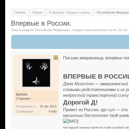
Главная
Форум
О форуме. Города и страны
Российская Федера
Впервые в России.
Тема в разделе '
Российская Федерация
'
, создана пользователем
korvin
,
23 сен
Письмо американца, впервые поб
ВПЕРВЫЕ В РОССИ
Джек Милстон
—
американский
сновыми
родственниками
и
их
р
korvin
непростой
транспортной
сит
Старожил
Дорогой Д!
На форуме с:
31 авг 2013
Привет из России, где суп — это
Сообщения:
4.660
насколько бесполезен твой унив
Наглядный пример прически mullet («рыбий хв