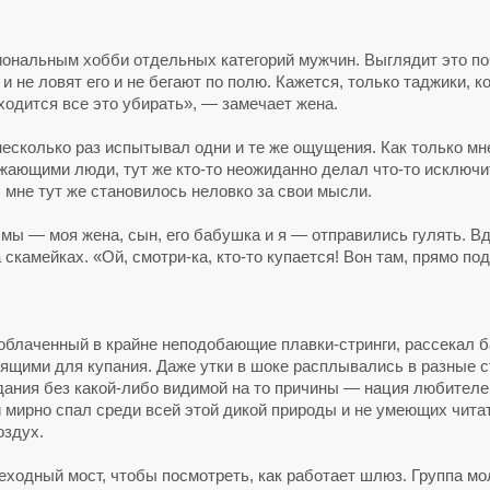
иональным хобби отдельных категорий мужчин. Выглядит это по
и не ловят его и не бегают по полю. Кажется, только таджики,
ходится все это убирать», — замечает жена.
несколько раз испытывал одни и те же ощущения. Как только мн
ужающими люди, тут же кто-то неожиданно делал что-то исключ
 мне тут же становилось неловко за свои мысли.
 мы — моя жена, сын, его бабушка и я — отправились гулять. В
 скамейках. «Ой, смотри-ка, кто-то купается! Вон там, прямо п
 облаченный в крайне неподобающие плавки-стринги, рассекал 
щими для купания. Даже утки в шоке расплывались в разные ст
ния без какой-либо видимой на то причины — нация любителей
и мирно спал среди всей этой дикой природы и не умеющих чита
оздух.
ходный мост, чтобы посмотреть, как работает шлюз. Группа мо