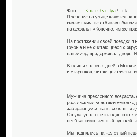
Фото:
Khuroshvili Ilya
/ flickr
Плевание на улице кажется нац
кидают мяч, не отбивают битами 
на асфальт. «Конечно, им же при
На протяжении своей поездки я 
грубые и не считающиеся с окр
например, придерживал дверь. И
В один из первых дней в Москве
и старичков, читающих газеты на
Мужчина преклонного возраста,
российскими властями неподходя
забирающихся на высоченные зда
Он уже успел снять один носок 
необъяснимо вкусный русский в
Мы поднялись на железный пеше