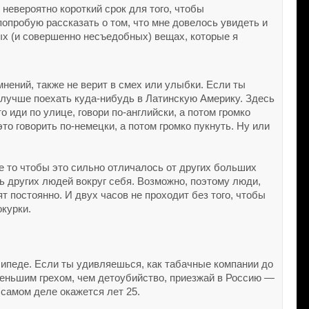
невероятно короткий срок для того, чтобы
попробую рассказать о том, что мне довелось увидеть и
ых (и совершенно несъедобных) вещах, которые я
мнений, также не верит в смех или улыбки. Если ты
 лучше поехать куда-нибудь в Латинскую Америку. Здесь
 иди по улице, говори по-английски, а потом громко
о говорить по-немецки, а потом громко пукнуть. Ну или
 то чтобы это сильно отличалось от других больших
ь других людей вокруг себя. Возможно, поэтому люди,
постоянно. И двух часов не проходит без того, чтобы
окурки.
осипеде. Если ты удивляешься, как табачные компании до
 меньшим грехом, чем детоубийство, приезжай в Россию —
 самом деле окажется лет 25.