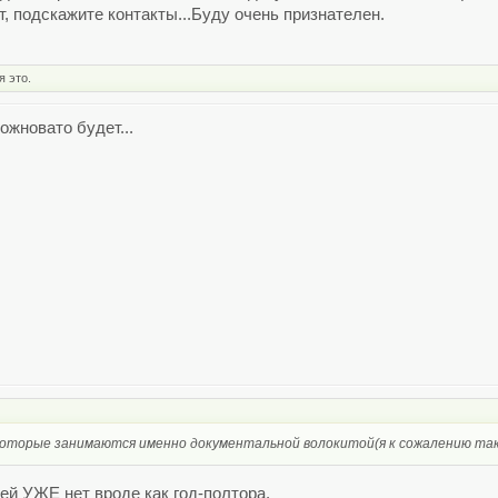
т, подскажите контакты...Буду очень признателен.
я это.
жновато будет...
 которые занимаются именно документальной волокитой(я к сожалению так
й УЖЕ нет вроде как год-полтора.