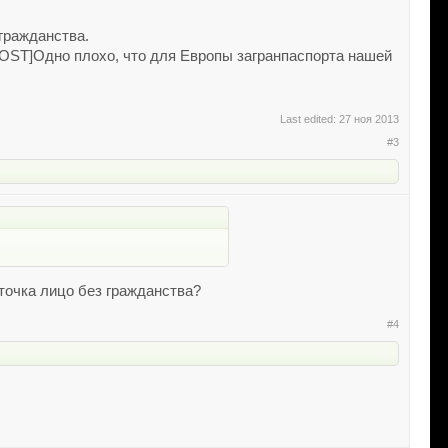
гражданства.
ST]Одно плохо, что для Европы загранпаспорта нашей
Last edited:
27 ноя 2013
#3
рточка лицо без гражданства?
#4