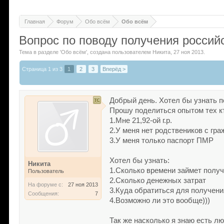
Главная
Форум
Обо всём
Обо всём
Вопрос по поводу получения российс
Тема в разделе '
Обо всём
'
, создана пользователем
Никита
,
27 ноя 2013
.
Страница 1 из 3
1
2
3
Вперёд >
Добрый день. Хотел бы узнать п
Прошу поделиться опытом тех кт
1.Мне 21,92-ой г.р.
2.У меня нет родствеников с гр
3.У меня только паспорт ПМР
Хотел бы узнать:
Никита
1.Сколько времени займет полу
Пользователь
2.Сколько денежных затрат
На форуме с:
27 ноя 2013
3.Куда обратиться для получени
Сообщения:
7
4.Возможно ли это вообще)))
Так же насколько я знаю есть л