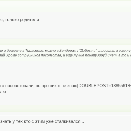
ся, только родители
иже и дешевле в Тирасполе, можно в Бендерах у "Добрыни" спросить, а еще л
вай ,кроме сотрудников посольства, а еще лучше поштудируй инет, а то и 
 что посоветовали, но про них я не знаю[DOUBLEPOST=138556
улю
знать у тех кто с этим уже сталкивался...