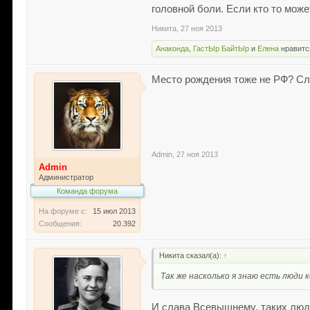
головной боли. Если кто то може
Никита
,
27 ноя 2013
Анаконда
,
ГастЫр БайтЫр
и
Елена
нравитс
Место рождения тоже не РФ? Сло
Admin
,
27 ноя 2013
Admin
Администратор
Команда форума
На форуме с:
15 июл 2013
Сообщения:
20.392
Никита сказал(а):
↑
Так же насколько я знаю есть люди
И слава Всевышнему, таких люде