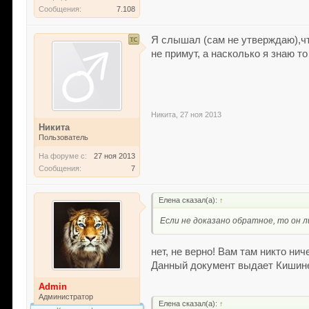
Сообщения:
7.108
Я слышал (сам не утверждаю),чт
не примут, а насколько я знаю т
Никита
,
27 ноя 2013
Никита
Пользователь
На форуме с:
27 ноя 2013
Сообщения:
7
Елена сказал(а):
↑
Если не доказано обратное, то он 
нет, не верно! Вам там никто ни
Данный документ выдает Кишинев
Admin
Администратор
Елена сказал(а):
↑