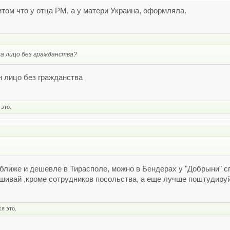
том что у отца РМ, а у матери Украина, оформляла.
ка лицо без гражданства?
н лицо без гражданства
это.
, ближе и дешевле в Тирасполе, можно в Бендерах у "Добрыни" с
ашивай ,кроме сотрудников посольства, а еще лучше поштудируй 
я это.