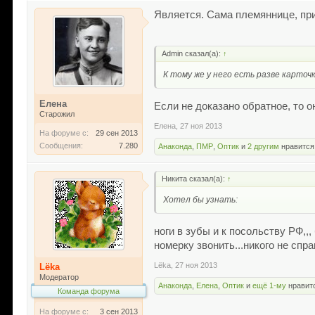
Является. Сама племяннице, при
Admin сказал(а):
↑
К тому же у него есть разве карточ
Елена
Если не доказано обратное, то о
Старожил
Елена
,
27 ноя 2013
На форуме с:
29 сен 2013
Сообщения:
7.280
Анаконда
,
ПМР
,
Оптик
и
2 другим
нравится 
Никита сказал(а):
↑
Хотел бы узнать:
ноги в зубы и к посольству РФ,,
номерку звонить...никого не спр
Lёka
,
27 ноя 2013
Lёka
Модератор
Анаконда
,
Елена
,
Оптик
и
ещё 1-му
нравитс
Команда форума
На форуме с:
3 сен 2013