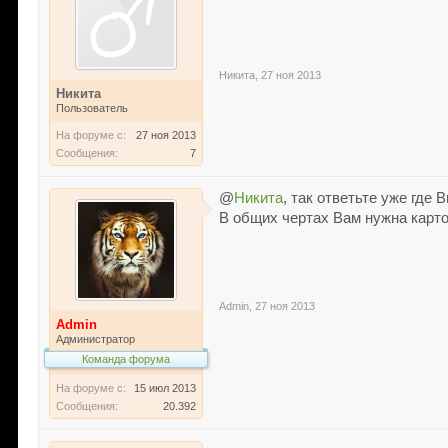
Никита
,
27 ноя 2013
Никита
Пользователь
На форуме с:
27 ноя 2013
Сообщения:
7
@
Никита
, так ответьте уже где
В общих чертах Вам нужна карто
Admin
,
27 ноя 2013
Admin
Администратор
Команда форума
На форуме с:
15 июл 2013
Сообщения:
20.392