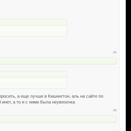
#5
просить, а еще лучше в Кишингтон, аль на сайте по
инет, а то и с ними была неувязочка
#6