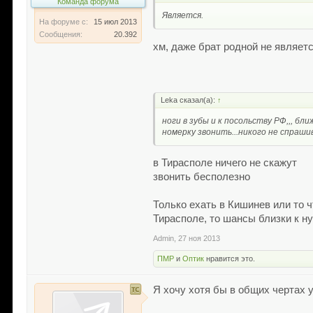
Команда форума
Является.
На форуме с:
15 июл 2013
Сообщения:
20.392
хм, даже брат родной не являет
Leka сказал(а):
↑
ноги в зубы и к посольству РФ,,, бл
номерку звонить...никого не спраши
в Тирасполе ничего не скажут
звонить бесполезно
Только ехать в Кишинев или то
Тирасполе, то шансы близки к н
Admin
,
27 ноя 2013
ПМР
и
Оптик
нравится это.
Я хочу хотя бы в общих чертах у