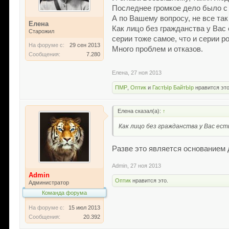
Последнее громкое дело было с
А по Вашему вопросу, не все та
Елена
Как лицо без гражданства у Ва
Старожил
серии тоже самое, что и серии р
На форуме с:
29 сен 2013
Много проблем и отказов.
Сообщения:
7.280
Елена
,
27 ноя 2013
ПМР
,
Оптик
и
ГастЫр БайтЫр
нравится это
Елена сказал(а):
↑
Как лицо без гражданства у Вас ест
Разве это является основанием 
Admin
,
27 ноя 2013
Admin
Оптик
нравится это.
Администратор
Команда форума
На форуме с:
15 июл 2013
Сообщения:
20.392