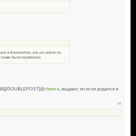
учше в Кишингтон, аль на сайте по
с ними была неувязочка
1948][/DOUBLEPOST]@
Никита
, выдают, но если родился в
#8