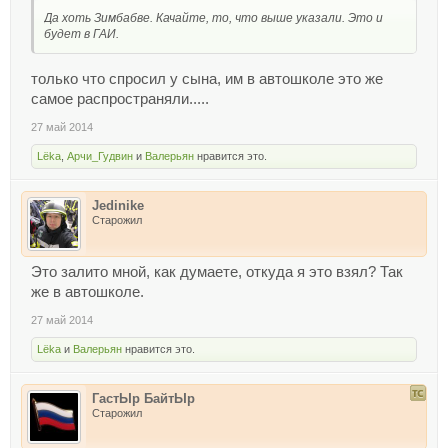
Да хоть Зимбабве. Качайте, то, что выше указали. Это и
будет в ГАИ.
только что спросил у сына, им в автошколе это же
самое распространяли.....
27 май 2014
Lёka
,
Арчи_Гудвин
и
Валерьян
нравится это.
Jedinike
Старожил
Это залито мной, как думаете, откуда я это взял? Так
же в автошколе.
27 май 2014
Lёka
и
Валерьян
нравится это.
ГастЫр БайтЫр
Старожил