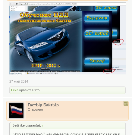
27 май 2014
Lёka
нравится это.
ГастЫр БайтЫр
Старожил
Jedinike сказал(а):
↑
Это залито мной, как думаете, откуда я это взял? Так же в