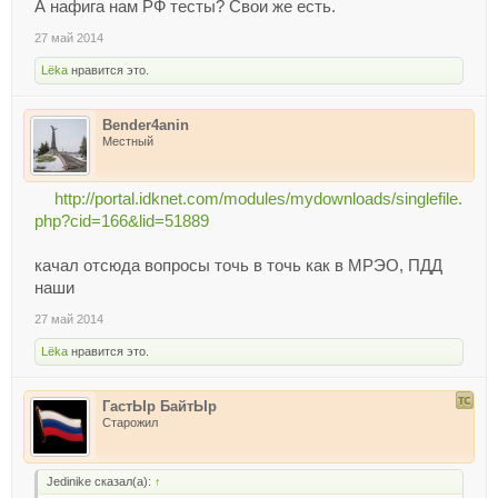
А нафига нам РФ тесты? Свои же есть.
27 май 2014
Lёka
нравится это.
Bender4anin
Местный
http://portal.idknet.com/modules/mydownloads/singlefile.
php?cid=166&lid=51889
качал отсюда вопросы точь в точь как в МРЭО, ПДД
наши
27 май 2014
Lёka
нравится это.
ГастЫр БайтЫр
Старожил
Jedinike сказал(а):
↑