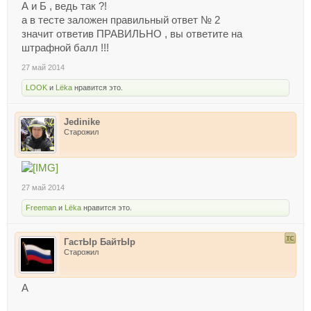
А и Б , ведь так ?!
а в тесте заложен правильный ответ № 2
значит ответив ПРАВИЛЬНО , вы ответите на
штрафной балл !!!
27 май 2014
LOOK
и
Lёka
нравится это.
Jedinike
Старожил
27 май 2014
Freeman
и
Lёka
нравится это.
ГастЫр БайтЫр
Старожил
А