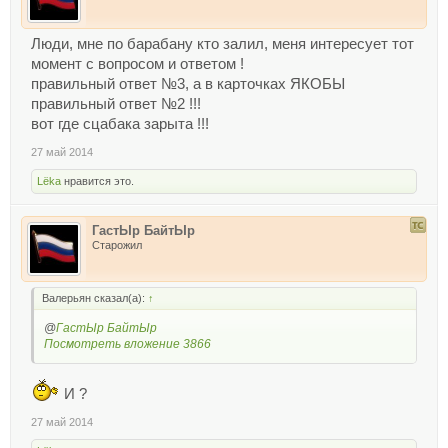
Люди, мне по барабану кто залил, меня интересует тот
момент с вопросом и ответом !
правильный ответ №3, а в карточках ЯКОБЫ
правильный ответ №2 !!!
вот где сцабака зарыта !!!
27 май 2014
Lёka
нравится это.
ГастЫр БайтЫр
Старожил
Валерьян сказал(а):
↑
@
ГастЫр БайтЫр
Посмотреть вложение 3866
И ?
27 май 2014