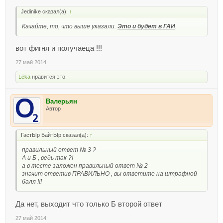
Jedinike сказал(а):
↑
Качайте, то, что выше указали.
Это и будет в ГАИ
.
вот фигня и получаеца !!!
27 май 2014
Lёka
нравится это.
Валерьян
Автор
ГастЫр БайтЫр сказал(а):
↑
правильный ответ № 3 ?
А и Б , ведь так ?!
а в тесте заложен правильный ответ № 2
значит ответив ПРАВИЛЬНО , вы ответите на штрафной
балл !!!
Да нет, выходит что только Б второй ответ
27 май 2014