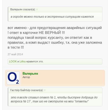
Валерьян сказал(а):
↑
в городе можно только в экстренных ситуациях кажется
вот именно - для предотвращения аварийных ситуаций
! ответ в карточке НЕ ВЕРНЫЙ !!!
попадёца такой вопрос курсанту, он ответит как в
правилах, а комп выдаст ошибку, т.к. она уже заложена
в тесте !!!
27 май 2014
LOOK
и
Lёka
нравится это.
Валерьян
Автор
ГастЫр БайтЫр сказал(а):
↑
это я везде ставил ответ № 1, чтобы быстрее добраца до
вопроса № 17 , так шо не смотрите на мои "ответы"