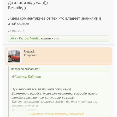
Да я так и подумал))))
Без обид)
Ждём комментариев от тех кто владеет знаниями в
этой сфере
27 май 2014
Lёka
и
ГастЫр БайтЫр
нравится это.
Серж1
Старожил
Валерьян сказал(а):
↑
@
ГастЫр БайтЫр
Ну с версиям всё же прикопался к нему)
Возможно и ошибка, я сам уже не помню, в городе можно
только в экстренных ситуациях кажется
Так что возможно вы правы, даже я бы так ответил, но
честно не помню.
@
Серж1
помогай
Нажмите, чтобы показать полностью ...
Но результаты ответов на первом скриншоте улыбают)