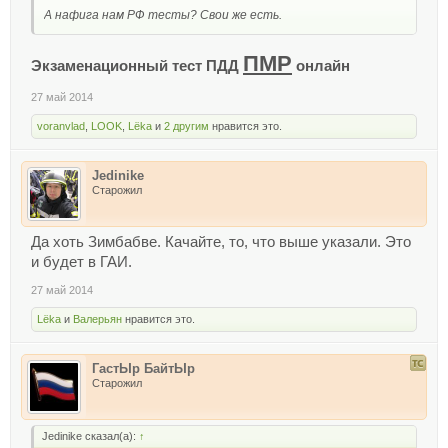
А нафига нам РФ тесты? Свои же есть.
ПМР
Экзаменационный тест ПДД
онлайн
27 май 2014
voranvlad
,
LOOK
,
Lёka
и
2 другим
нравится это.
Jedinike
Старожил
Да хоть Зимбабве. Качайте, то, что выше указали. Это
и будет в ГАИ.
27 май 2014
Lёka
и
Валерьян
нравится это.
ГастЫр БайтЫр
Старожил
Jedinike сказал(а):
↑