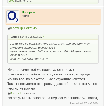
Lёka
нравится это.
Валерьян
Автор
@
ГастЫр БайтЫр
ГастЫр БайтЫр сказал(а):
↑
Люди, мне по барабану кто залил, меня интересует тот
момент с вопросом и ответом !
правильный ответ №3, а в карточках ЯКОБЫ правильный
ответ №2 !!!
вот где сцабака зарыта !!!
Ну с версиям всё же прикопался к нему)
Возможно и ошибка, я сам уже не помню, в городе
можно только в экстренных ситуациях кажется
Так что возможно вы правы, даже я бы так ответил, но
честно не помню.
@
Серж1
помогай
Но результаты ответов на первом скриншоте улыбают)
Last edited:
27 май 2014