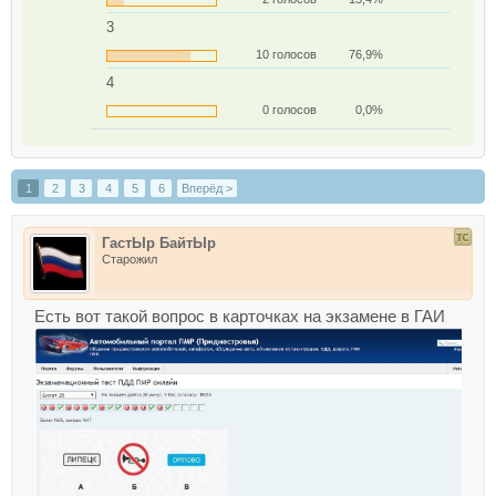
3
10 голосов
76,9%
4
0 голосов
0,0%
1
2
3
4
5
6
Вперёд >
ГастЫр БайтЫр
Старожил
Есть вот такой вопрос в карточках на экзамене в ГАИ