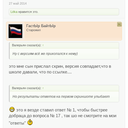
27 май 2014
Lёka
нравится это.
ГастЫр БайтЫр
Старожил
Валерьян сказал(а):
↑
Ну с версиям всё же прикопался к нему)
это мне сын прислал скрин, версия совпадает,что в
школе давали, что по ссылке....
Валерьян сказал(а):
↑
Но результаты ответов на первом скриншоте улыбают
это я везде ставил ответ № 1, чтобы быстрее
добраца до вопроса № 17 , так шо не смотрите на мои
"ответы"