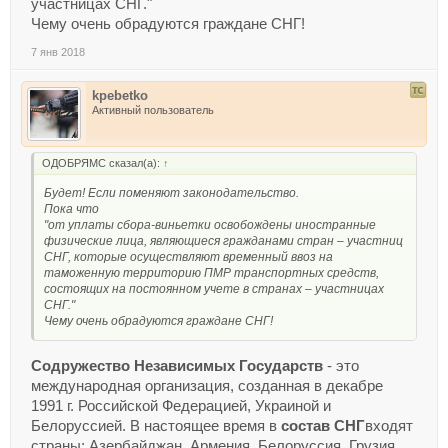
участницах СНГ."
Чему очень обрадуются граждане СНГ!
7 янв 2018
kpebetko
Активный пользователь
ОДОБРЯМС сказал(а):
↑
Будет! Если поменяют законодательство.
Пока что
"от уплаты сбора-виньетки освобождены иностранные
физические лица, являющиеся гражданами стран – участниц
СНГ, которые осуществляют временный ввоз на
таможенную территорию ПМР транспортных средств,
состоящих на постоянном учете в странах – участницах
СНГ."
Чему очень обрадуются граждане СНГ!
Содружество Независимых Государств
- это
международная организация, созданная в декабре
1991 г. Российской Федерацией, Украиной и
Белоруссией. В настоящее время в
состав СНГ
входят
страны: Азербайджан, Армения, Белоруссия, Грузия,