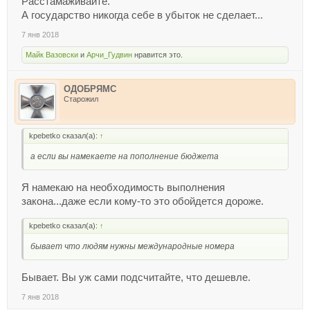
Расстамаживайте.
А государство никогда себе в убыток не сделает...
7 янв 2018
Майк Вазовски
и
Арчи_Гудвин
нравится это.
ОДОБРЯМС
Старожил
kpebetko сказал(а):
↑
а если вы намекаете на пополнение бюджета
Я намекаю на необходимость выполнения
закона...даже если кому-то это обойдется дороже.
kpebetko сказал(а):
↑
бывает что людям нужны международные номера
Бывает. Вы уж сами подсчитайте, что дешевле.
7 янв 2018