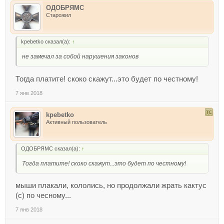
ОДОБРЯМС
Старожил
kpebetko сказал(а):
↑
не замечал за собой нарушения законов
Тогда платите! скоко скажут...это будет по честному!
7 янв 2018
kpebetko
Активный пользователь
ОДОБРЯМС сказал(а):
↑
Тогда платите! скоко скажут...это будет по честному!
мыши плакали, кололись, но продолжали жрать кактус
(с) по чесному...
7 янв 2018