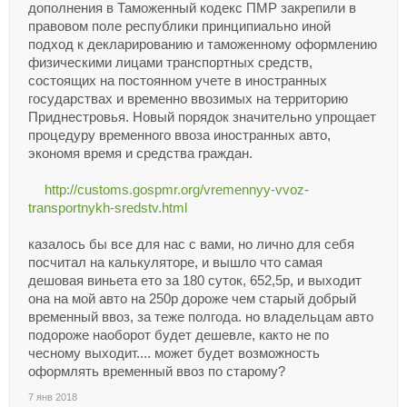
дополнения в Таможенный кодекс ПМР закрепили в
правовом поле республики принципиально иной
подход к декларированию и таможенному оформлению
физическими лицами транспортных средств,
состоящих на постоянном учете в иностранных
государствах и временно ввозимых на территорию
Приднестровья. Новый порядок значительно упрощает
процедуру временного ввоза иностранных авто,
экономя время и средства граждан.
http://customs.gospmr.org/vremennyy-vvoz-
transportnykh-sredstv.html
казалось бы все для нас с вами, но лично для себя
посчитал на калькуляторе, и вышло что самая
дешовая виньета ето за 180 суток, 652,5р, и выходит
она на мой авто на 250р дороже чем старый добрый
временный ввоз, за теже полгода. но владельцам авто
подороже наоборот будет дешевле, както не по
чесному выходит.... может будет возможность
оформлять временный ввоз по старому?
7 янв 2018