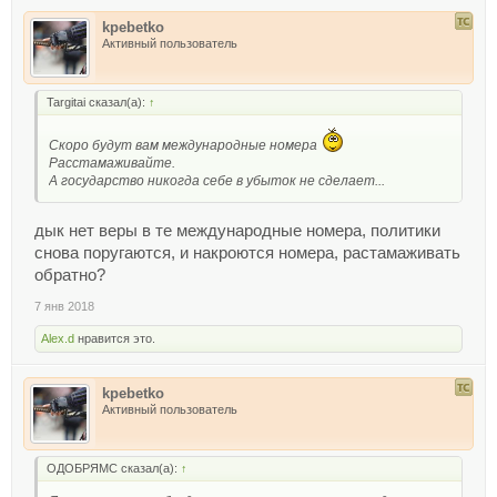
kpebetko
Активный пользователь
Targitai сказал(а):
↑
Скоро будут вам международные номера
Расстамаживайте.
А государство никогда себе в убыток не сделает...
дык нет веры в те международные номера, политики
снова поругаются, и накроются номера, растамаживать
обратно?
7 янв 2018
Alex.d
нравится это.
kpebetko
Активный пользователь
ОДОБРЯМС сказал(а):
↑