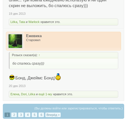
блин... три компа ежедневно использую и ни один
скрин не выложить, бо спалюсь сразу)))
19 дек 2013
Lёka
,
Tata
и
Warlock
нравится это.
Ежевика
Старожил
Розыск сказал(а):
↑
бо спалюсь сразу)))
Бонд, Джеймс Бонд)
20 дек 2013
Елена
,
Dori
,
Lёka
и
ещё 1-му
нравится это.
(Вы должны войти или зарегистрироваться, чтобы ответить.)
1
2
3
4
5
6
Вперёд >