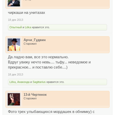
чиркаши на унитазах
18 дек 2013
Опытный
и
Lёka
нравится это.
Арчи_Гудвин
Старожил
Да ладно вам, все это нормально.
Вдруг увижу нечто невь.... тьфу... неведомое и
прекрасное... и поставлю себе....)
18 дек 2013
Lёka
,
Анаконда
и
Sagittarius
нравится это.
13-й Чертенок
Старожил
Фото трех улыбающихся мордашек в обнимку) с