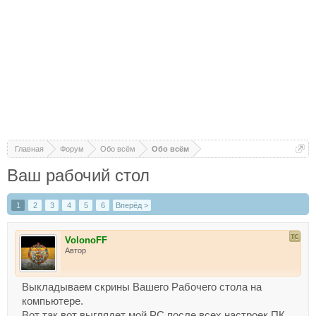
Главная
Форум
Обо всём
Обо всём
Ваш рабочий стол
1
2
3
4
5
6
Вперёд >
VolonoFF
Автор
Выкладываем скрины Вашего Рабочего стола на
компьютере.
Вот так вот выглядет мой РС после всех настроек ПК.