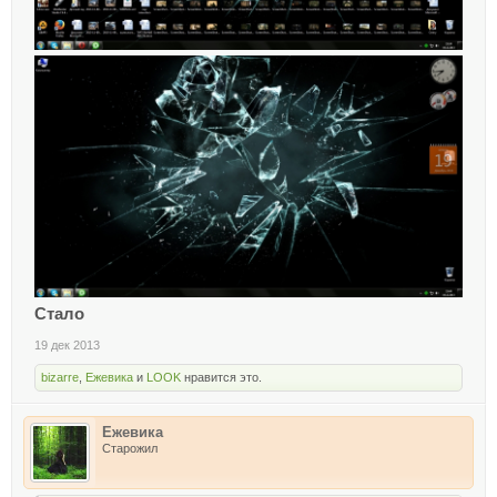
Стало
19 дек 2013
bizarre
,
Ежевика
и
LOOK
нравится это.
Ежевика
Старожил