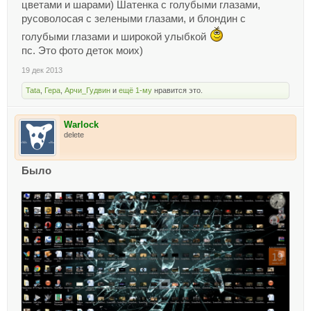
цветами и шарами) Шатенка с голубыми глазами,
русоволосая с зелеными глазами, и блондин с
голубыми глазами и широкой улыбкой
пс. Это фото деток моих)
19 дек 2013
Tata
,
Гера
,
Арчи_Гудвин
и
ещё 1-му
нравится это.
Warlock
delete
Было