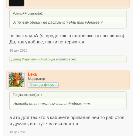
VolonoFF сказал(а):
↑
А почему обоину не растянул ? Или так удобнее ?
не растянул
А
(я, вроде как, в платюшке тут вышиваю).
Да, так удобнее, папки не теряются
18 дек 2013
Давид Маркович
и
Анаконда
нравится это.
Lёka
Модератор
Команда форума
Targitai сказал(а):
↑
Никогда не понимал смысла подобных тем....
а это для тех кто в кабинете припалил чей то раб стол,
и думает, вот тут чел и спалится
18 дек 2013