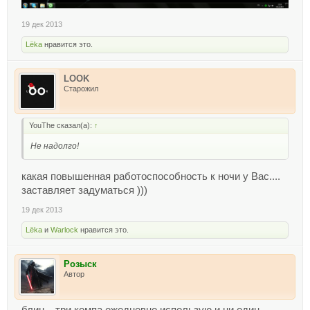
19 дек 2013
Lёka
нравится это.
LOOK
Старожил
YouThe сказал(а):
↑
Не надолго!
какая повышенная работоспособность к ночи у Вас....
заставляет задуматься )))
19 дек 2013
Lёka
и
Warlock
нравится это.
Розыск
Автор