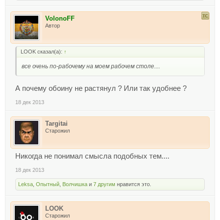
VolonoFF
Автор
LOOK сказал(а):
↑
все очень по-рабочему на моем рабочем столе....
А почему обоину не растянул ? Или так удобнее ?
18 дек 2013
Targitai
Старожил
Никогда не понимал смысла подобных тем....
18 дек 2013
Leksa
,
Опытный
,
Волчишка
и
7 другим
нравится это.
LOOK
Старожил