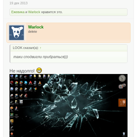
19 дек 2013
Ежевика
и
Warlock
нравится это.
Warlock
delete
LOOK сказал(а):
↑
таки сподвигли прибраться)))
Не надолго!