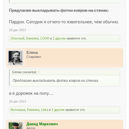
Предлагаю выкладывать фотки ковров на стенах.
Пардон. Сегодня я отчего-то язвительнее, чем обычно.
18 дек 2013
Опытный
,
Ежевика
,
LOOK
и
2 другим
нравится это.
Елена
Старожил
Genau сказал(а):
↑
Предлагаю выкладывать фотки ковров на стенах.
а я дорожек на полу....
18 дек 2013
Волчишка
,
Ежевика
,
Lёka
и
2 другим
нравится это.
Давид Маркович
Автор