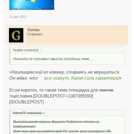
18 дек 2013
Genau
Старожил
Targitai сказал(а):
↑
Никогда не понимал смысла подобных тем....
«Хвилищевский ел клюкву, стараясь не морщиться.
Он ждал, что
все скажут: Какая сила характера!
»
Если коротко, то такая тема площадка для
понтов
тщеславия.[DOUBLEPOST=1387395550]
[/DOUBLEPOST]
VolonoFF сказал(а):
↑
Выкладываем скрины Вашего Рабочего стола на
компьютере.
Вот так вот выглядет мой РС после всех настроек ПК.