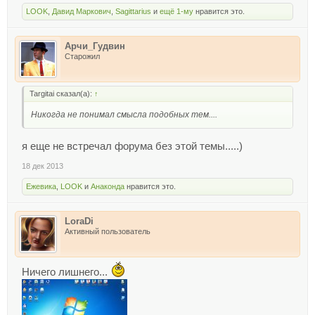
LOOK
,
Давид Маркович
,
Sagittarius
и
ещё 1-му
нравится это.
Арчи_Гудвин
Старожил
Targitai сказал(а):
↑
Никогда не понимал смысла подобных тем....
я еще не встречал форума без этой темы.....)
18 дек 2013
Ежевика
,
LOOK
и
Анаконда
нравится это.
LoraDi
Активный пользователь
Ничего лишнего...