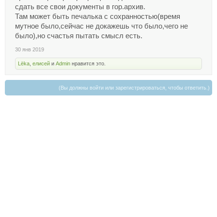
сдать все свои документы в гор.архив.
Там может быть печалька с сохранностью(время
мутное было,сейчас не докажешь что было,чего не
было),но счастья пытать смысл есть.
30 янв 2019
Lёka
,
елисей
и
Admin
нравится это.
(Вы должны войти или зарегистрироваться, чтобы ответить.)