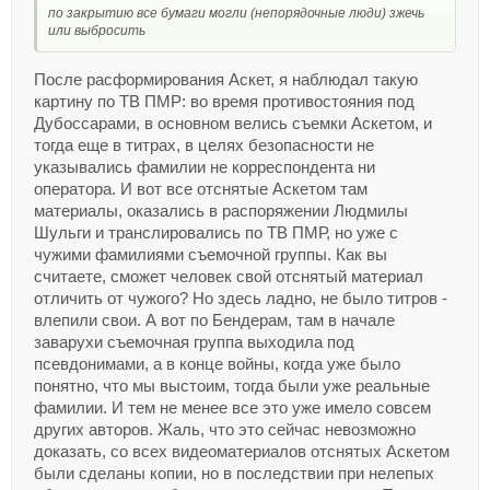
по закрытию все бумаги могли (непорядочные люди) зжечь
или выбросить
После расформирования Аскет, я наблюдал такую
картину по ТВ ПМР: во время противостояния под
Дубоссарами, в основном велись съемки Аскетом, и
тогда еще в титрах, в целях безопасности не
указывались фамилии не корреспондента ни
оператора. И вот все отснятые Аскетом там
материалы, оказались в распоряжении Людмилы
Шульги и транслировались по ТВ ПМР, но уже с
чужими фамилиями съемочной группы. Как вы
считаете, сможет человек свой отснятый материал
отличить от чужого? Но здесь ладно, не было титров -
влепили свои. А вот по Бендерам, там в начале
заварухи съемочная группа выходила под
псевдонимами, а в конце войны, когда уже было
понятно, что мы выстоим, тогда были уже реальные
фамилии. И тем не менее все это уже имело совсем
других авторов. Жаль, что это сейчас невозможно
доказать, со всех видеоматериалов отснятых Аскетом
были сделаны копии, но в последствии при нелепых