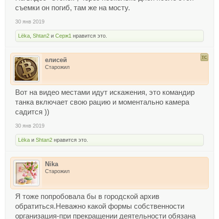
съемки он погиб, там же на мосту.
30 янв 2019
Lёka
,
Shtan2
и
Серж1
нравится это.
елисей
Старожил
Вот на видео местами идут искажения, это командир
танка включает свою рацию и моментально камера
садится ))
30 янв 2019
Lёka
и
Shtan2
нравится это.
Nika
Старожил
Я тоже попробовала бы в городской архив
обратиться.Неважно какой формы собственности
организация-при прекращении деятельности обязана