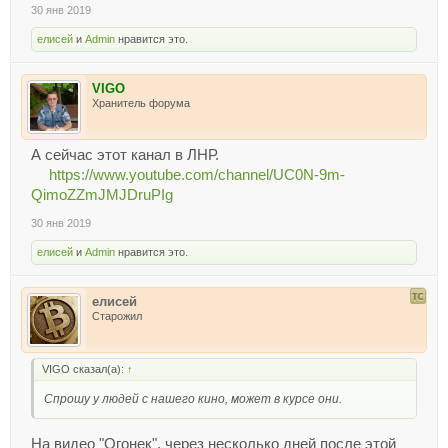
30 янв 2019
елисей
и
Admin
нравится это.
VIGO
Хранитель форума
А сейчас этот канал в ЛНР.
https://www.youtube.com/channel/UC0N-9m-
QimoZZmJMJDruPIg
30 янв 2019
елисей
и
Admin
нравится это.
елисей
Старожил
VIGO сказал(а):
↑
Спрошу у людей с нашего кино, может в курсе они.
На видео "Огонек", через несколько дней после этой