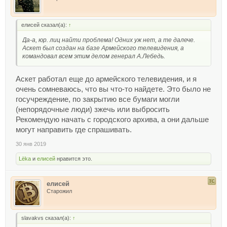
елисей сказал(а):
↑
Да-а, юр. лиц найти проблема! Одних уж нет, а те далече.
Аскет был создан на базе Армейского телевидения, а
командовал всем этим делом генерал А.Лебедь.
Аскет работал еще до армейского телевидения, и я
очень сомневаюсь, что вы что-то найдете. Это было не
госучреждение, по закрытию все бумаги могли
(непорядочные люди) зжечь или выбросить
Рекомендую начать с городского архива, а они дальше
могут направить где спрашивать.
30 янв 2019
Lёka
и
елисей
нравится это.
елисей
Старожил
slavakvs сказал(а):
↑