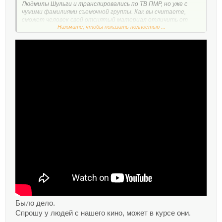
Людмилы Шульги и транслировались по ТВ ПМР, но уже с
чужими фамилиями съемочной группы. Как вы считаете,
сможет человек свой отснятый материал отличить от
Нажмите, чтобы показать полностью ...
чужого? Но здесь ладно, не было титров - влепили свои. А
вот по Бендерам, там в начале заварухи съемочная группа
выходила под псевдонимами, а в конце войны, когда уже было
понятно, что мы выстоим, тогда были уже реальные
фамилии. И тем не менее все это уже имело совсем других
авторов. Жаль, что это сейчас невозможно доказать, со всех
видеоматериалов отснятых Аскетом были сделаны копии,
но в последствии при нелепых обстоятельствах были
украдены из машины. Там вот я думаю, если все это
хозяйство оказалось у Шульги, то возможно и документы
отдела кадров у них. Или может на ТСВ?
Было дело.
Спрошу у людей с нашего кино, может в курсе они.