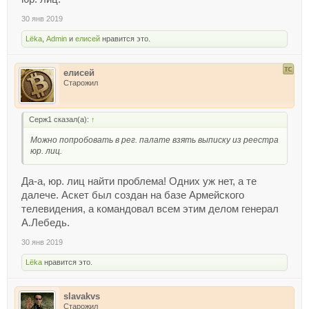
30 янв 2019
Lёka
,
Admin
и
елисей
нравится это.
елисей
Старожил
Серж1 сказал(а):
↑
Можно попробовать в рег. палате взять выписку из реестра
юр. лиц.
Да-а, юр. лиц найти проблема! Одних уж нет, а те
далече. Аскет был создан на базе Армейского
телевидения, а командовал всем этим делом генерал
А.Лебедь.
30 янв 2019
Lёka
нравится это.
slavakvs
Старожил