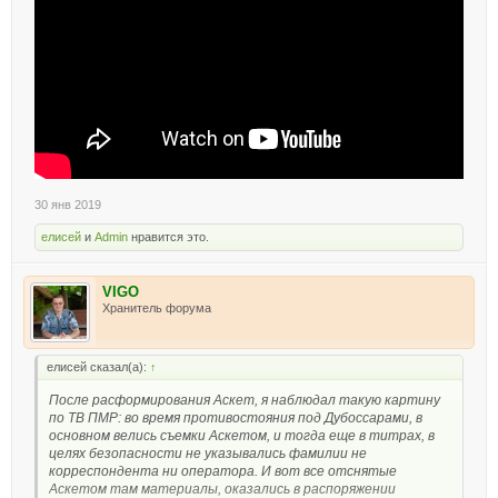
30 янв 2019
елисей
и
Admin
нравится это.
VIGO
Хранитель форума
елисей сказал(а):
↑
После расформирования Аскет, я наблюдал такую картину
по ТВ ПМР: во время противостояния под Дубоссарами, в
основном велись съемки Аскетом, и тогда еще в титрах, в
целях безопасности не указывались фамилии не
корреспондента ни оператора. И вот все отснятые
Аскетом там материалы, оказались в распоряжении