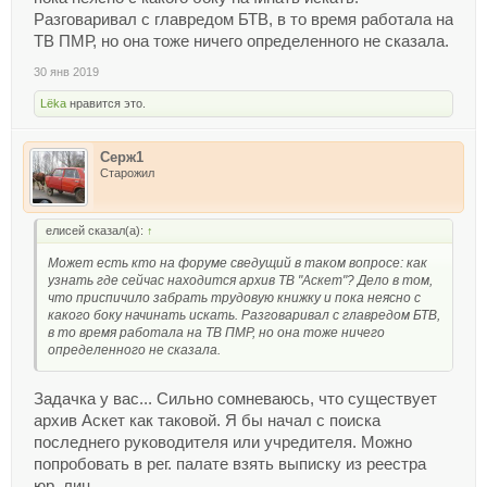
Разговаривал с главредом БТВ, в то время работала на
ТВ ПМР, но она тоже ничего определенного не сказала.
30 янв 2019
Lёka
нравится это.
Серж1
Старожил
елисей сказал(а):
↑
Может есть кто на форуме сведущий в таком вопросе: как
узнать где сейчас находится архив ТВ "Аскет"? Дело в том,
что приспичило забрать трудовую книжку и пока неясно с
какого боку начинать искать. Разговаривал с главредом БТВ,
в то время работала на ТВ ПМР, но она тоже ничего
определенного не сказала.
Задачка у вас... Сильно сомневаюсь, что существует
архив Аскет как таковой. Я бы начал с поиска
последнего руководителя или учредителя. Можно
попробовать в рег. палате взять выписку из реестра
юр. лиц.