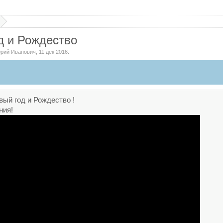
д и Рождество
рий Иванович
,
11 дек 2016
.
ый год и Рождество !
ния!