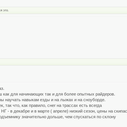
я это.
аз.
ш как для начинающих так и для более опытных райдеров.
ры научать навыкам езды и на лыжах и на сноуборде.
, так что, как правило, снег на трассах есть всегда
Г - в декабре и в марте ( апреле) низкий сезон, цены на скипа
 подъемнику значительно дольше, чем спускаться по склону