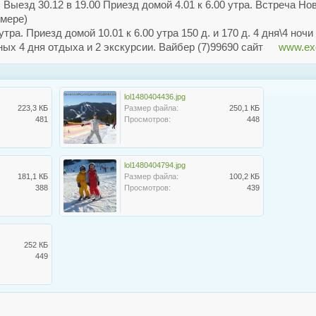
! Выезд 30.12 в 19.00 Приезд домой 4.01 к 6.00 утра. Встреча Нов
омере)
тра. Приезд домой 10.01 к 6.00 утра 150 д. и 170 д. 4 дня\4 но
ных 4 дня отдыха и 2 экскурсии. Вайбер (7)99690 сайт
www.exc
lol1480404436.jpg
223,3 КБ
Размер файла:
250,1 КБ
481
Просмотров:
448
lol1480404794.jpg
181,1 КБ
Размер файла:
100,2 КБ
388
Просмотров:
439
252 КБ
449