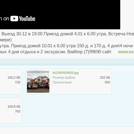
! Выезд 30.12 в 19.00 Приезд домой 4.01 к 6.00 утра. Встреча Нов
омере)
тра. Приезд домой 10.01 к 6.00 утра 150 д. и 170 д. 4 дня\4 но
ных 4 дня отдыха и 2 экскурсии. Вайбер (7)99690 сайт
www.exc
lol1480404859.jpg
100,2 КБ
Размер файла:
252 КБ
726
Просмотров:
550
169,8 КБ
763