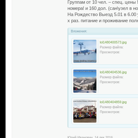
Группам от 10 чел. – спец. цены 
номера! и 160 дол. (сан\узел в н
На Рождество Выезд 5.01 в 6.00 у
х раз. питание и проживание пол
Вложения:
lol1480400573.jpg
Размер файла:
Просмотров:
lol1480404536.jpg
Размер файла:
Просмотров:
lol1480404859.jpg
Размер файла:
Просмотров:
Юрий Иванович
,
14 дек 2016