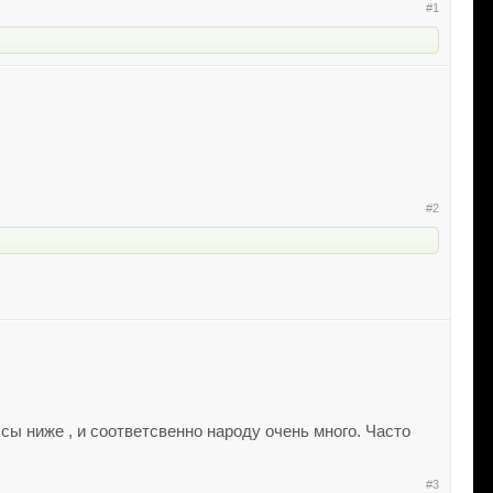
#1
#2
ссы ниже , и соответсвенно народу очень много. Часто
#3