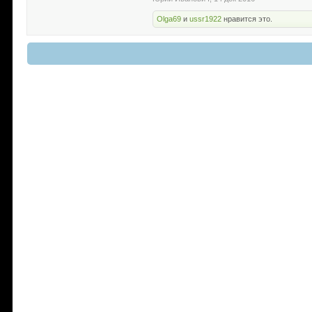
Olga69
и
ussr1922
нравится это.