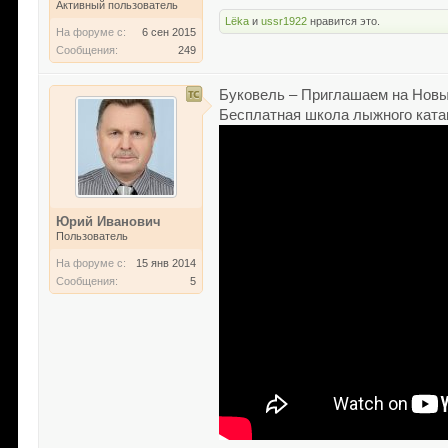
Активный пользователь
Lёka
и
ussr1922
нравится это.
На форуме с:
6 сен 2015
Сообщения:
249
Буковель – Приглашаем на Новый
Бесплатная школа лыжного ката
Юрий Иванович
Пользователь
На форуме с:
15 янв 2014
Сообщения:
5