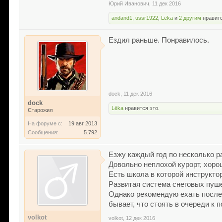
Юрий Иванович
,
11 дек 2016
andand1
,
ussr1922
,
Lёka
и
2 другим
нравитс
Ездил раньше. Понравилось.
dock
,
11 дек 2016
dock
Lёka
нравится это.
Старожил
На форуме с:
19 авг 2013
Сообщения:
5.792
Езжу каждый год по несколько р
Довольно неплохой курорт, хоро
Есть школа в которой инструкто
Развитая система снеговых пушек
Однако рекомендую ехать после Н
бывает, что стоять в очереди к
volkot
volkot
,
12 дек 2016