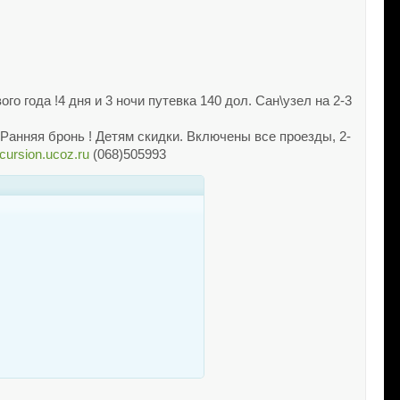
ого года !4 дня и 3 ночи путевка 140 дол. Сан\узел на 2-3
чи Ранняя бронь ! Детям скидки. Включены все проезды, 2-
ursion.ucoz.ru
(068)505993