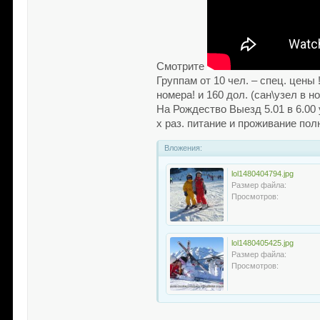
Смотрите
Группам от 10 чел. – спец. цены 
номера! и 160 дол. (сан\узел в н
На Рождество Выезд 5.01 в 6.00 у
х раз. питание и проживание пол
Вложения:
lol1480404794.jpg
Размер файла:
Просмотров:
lol1480405425.jpg
Размер файла:
Просмотров: