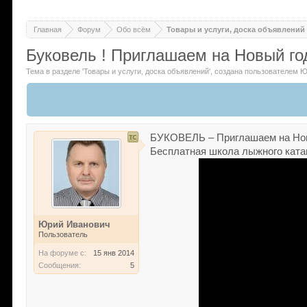
Главная
Форум
Обо всём
Товары и услуги, доска объявлений
Буковель ! Приглашаем на Новый го
Тема в разделе '
Товары и услуги, доска объявлений
'
, создана пользователем
Ю
БУКОВЕЛЬ – Приглашаем на Нов
Бесплатная школа лыжного ката
Юрий Иванович
Пользователь
На форуме с:
15 янв 2014
Сообщения:
5