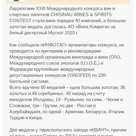
Лауреатами XXIII Международного конкурса вин и
спиртных напитков CHISINAU WINES & SPIRITS
CONTEST стали вина порядка 40 компаний, а большая
золотая медаль досталась АО «Вина Комрата» за
белый десертный Мускат 2010 г.
Как сообщили «ИНФОТАГ» организаторы конкурса, он
проводится по критериям и рекомендациям
Международной организации винограда и вина (OIV),
Международного союза энологов (U.I.O.E.) и
Федерации крупнейших международных
дегустационных конкурсов (VINOFED) по 100-
балльной системе.
Всего вручено 85 медалей – одна большая золотая, 36
золотых и 48 серебряных. 45 наград на счету
виноделов Молдовы, 14 - Румынии, по семь - Чехии и
Словакии, три - Грузии, по две - России и
Азербайжданя, по одной - Армении, Беларуси, Италии,
Турции и Кипра.
Две медали у тираспольского завода «КВИНТ», причем