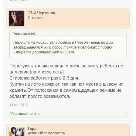
13-й Чертенок
Старожил
Гера сказал(а):
↑
Перешла на жидкий гель Ариель и Персил - вещи не так
застирываются, ну и особо тонкие в сеточках стираю.
Стиралка работает каждый день.
Пользуюсь только персил и лоск, на них у ребенка нет
аллергии (на многое есть)
Стиралка работает раз в 2-3 дня.
Куртки на лето уезжают, так как нет места в шкафу их
хранить.От полоскания в самом щадящем режиме не
облазят, просто освежаются.
13 сен 2013
Гера
нравится это.
Гера
Активный пользователь