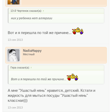
13-й Чертенок сказал(а):
↑
них у ребенка нет аллергии
Вот и я перешла по той же причине...
13 сен 2013
NadiaHappy
Местный
Гера сказал(а):
↑
Вот и я перешла по той же причине...
А мне "Ушастый нянь" нравится, детский. Кстати и
жидкость для мыться посуды "Ушастый нянь"
классная)))
13 сен 2013