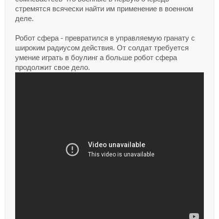
стремятся всячески найти им применение в военном
деле.
Робот сфера - превратился в управляемую гранату с
широким радиусом действия. От солдат требуется
умение играть в боулинг а больше робот сфера
продолжит свое дело.