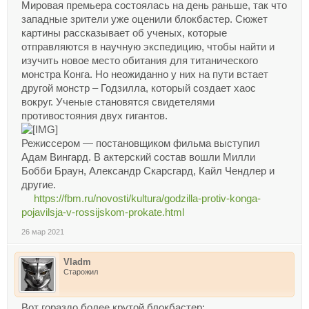
Мировая премьера состоялась на день раньше, так что
западные зрители уже оценили блокбастер. Сюжет
картины рассказывает об ученых, которые
отправляются в научную экспедицию, чтобы найти и
изучить новое место обитания для титанического
монстра Конга. Но неожиданно у них на пути встает
другой монстр – Годзилла, который создает хаос
вокруг. Ученые становятся свидетелями
противостояния двух гигантов.
Режиссером — постановщиком фильма выступил
Адам Вингард. В актерский состав вошли Милли
Бобби Браун, Александр Скарсгард, Кайл Чендлер и
другие.
https://fbm.ru/novosti/kultura/godzilla-protiv-konga-
pojavilsja-v-rossijskom-prokate.html
26 мар 2021
Vladm
Старожил
Вот гораздо более крутой блокбастер: