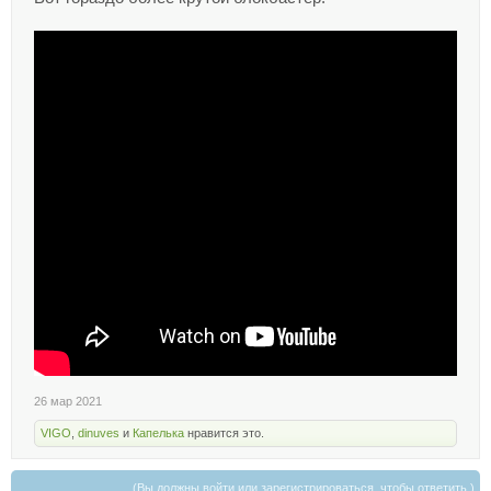
26 мар 2021
VIGO
,
dinuves
и
Капелька
нравится это.
(Вы должны войти или зарегистрироваться, чтобы ответить.)