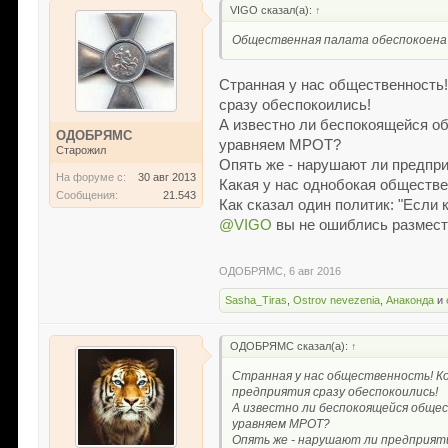
VIGO сказал(а):
↑
Общественная палата обеспокоена 
Странная у нас общественность!
сразу обеспокоились!
А известно ли беспокоящейся о
ОДОБРЯМС
уравняем МРОТ?
Старожил
Опять же - нарушают ли предприя
На форуме с:
30 авг 2013
Какая у нас однобокая обществе
Сообщения:
21.543
Как сказал один политик: "Если кт
@VIGO
вы не ошиблись размести
ОДОБРЯМС
,
6 авг 2016
Sasha_Tiras
,
Ostrov nevezenia
,
Анаконда
и
ОДОБРЯМС сказал(а):
↑
Странная у нас общественность! Ко
предприятия сразу обеспокоились!
А известно ли беспокоящейся обще
уравняем МРОТ?
Опять же - нарушают ли предприятия