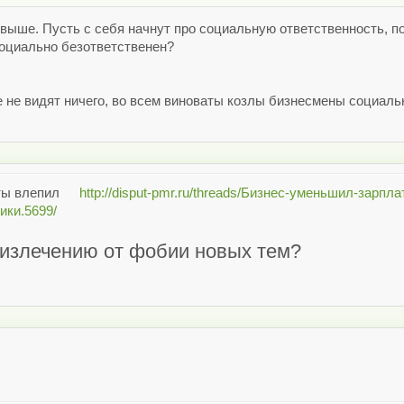
а выше. Пусть с себя начнут про социальную ответственность, п
 социально безответственен?
 не видят ничего, во всем виноваты козлы бизнесмены социальн
 ты влепил
http://disput-pmr.ru/threads/Бизнес-уменьшил-зарп
ики.5699/
 излечению от фобии новых тем?