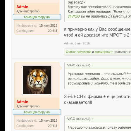
разговор?
Admin
Какая у нас однобокая общественнос
Администратор
Как сказал один политик: "Если кто-т
@VIGO
вы не ошиблись разместив эт
Команда форума
На форуме с:
15 июл 2013
я примерно как у Вас сообщение
Сообщения:
20.411
чтоб я ей доказал что МРОТ в 2 
Admin
,
6 авг 2016
Ostrov nevezenia
и
коммерсант
нравится э
VIGO сказал(а):
↑
Урезание зарплат – это сильный де
остальным людям. Дело в том, что 
государства и, конечно, тем больш
25% ЕСН с фирмы + еще работник
Admin
оказывается!!
Администратор
Команда форума
VIGO сказал(а):
↑
На форуме с:
15 июл 2013
Сообщения:
20.411
Пересмотр законов в пользу работ