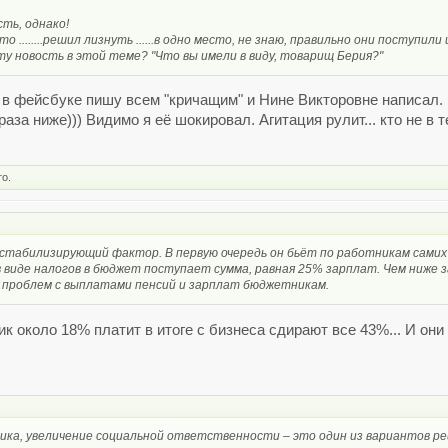
ть, однако!
о ........решил лизнуть ......в одно место, не знаю, правильно они поступили
у новость в этой теме? "Что вы имели в виду, товарищ Берия?"
 в фейсбуке пишу всем "кричащим" и Нине Викторовне написал. 
раза ниже))) Видимо я её шокировал. Агитация рулит... кто не в 
то.
стабилизирующий фактор. В первую очередь он бьёт по работникам самих 
в виде налогов в бюджет поступает сумма, равная 25% зарплат. Чем ниже 
е проблем с выплатами пенсий и зарплат бюджетникам.
 около 18% платит в итоге с бизнеса сдирают все 43%... И он
ника, увеличение социальной ответственности – это один из вариантов р