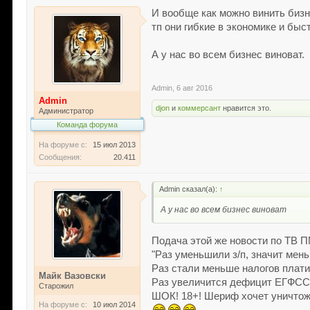
И вообще как можно винить бизне
тп они гибкие в экономике и быс
А у нас во всем бизнес виноват.
Admin
,
6 авг 2016
Admin
djon
и
коммерсант
нравится это.
Администратор
Команда форума
На форуме с:
15 июл 2013
Сообщения:
20.411
Admin сказал(а):
↑
А у нас во всем бизнес виноват
Подача этой же новости по ТВ 
"Раз уменьшили з/п, значит мен
Раз стали меньше налогов плат
Майк Вазовски
Раз увеличится дефицит ЕГФСС,
Старожил
ШОК! 18+! Шериф хочет уничтож
На форуме с:
10 июл 2014