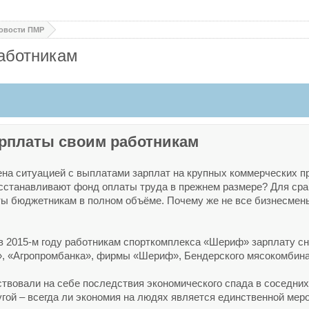
овости ПМР
аботникам
рплаты своим работникам
на ситуацией с выплатами зарплат на крупных коммерческих п
восстанавливают фонд оплаты труда в прежнем размере? Для ср
ты бюджетникам в полном объёме. Почему же не все бизнесмены
 2015-м году работникам спорткомплекса «Шериф» зарплату сни
», «Агропромбанка», фирмы «Шериф», Бендерского мясокомбина
ствовали на себе последствия экономического спада в соседни
ругой – всегда ли экономия на людях является единственной мер