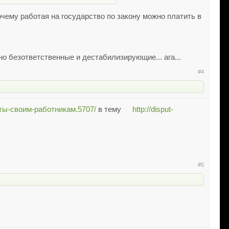
очему работая на государство по закону можно платить в
о безответственные и дестабилизирующие... ага...
#4
латы-своим-работникам.5707/
в тему
http://disput-
#5