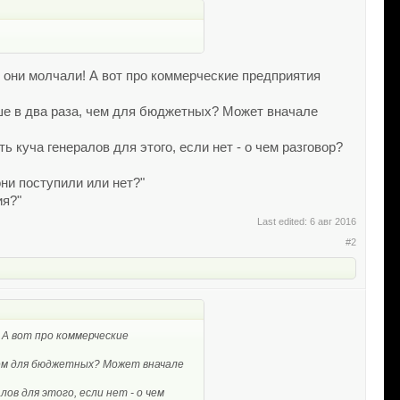
 они молчали! А вот про коммерческие предприятия
е в два раза, чем для бюджетных? Может вначале
 куча генералов для этого, если нет - о чем разговор?
 они поступили или нет?"
ия?"
Last edited:
6 авг 2016
#2
 А вот про коммерческие
чем для бюджетных? Может вначале
ов для этого, если нет - о чем