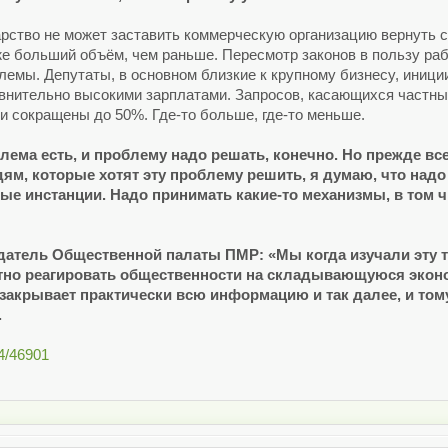
рство не может заставить коммерческую организацию вернуть с
е больший объём, чем раньше. Пересмотр законов в пользу раб
лемы. Депутаты, в основном близкие к крупному бизнесу, иниц
нительно высокими зарплатами. Запросов, касающихся частных к
 сокращены до 50%. Где-то больше, где-то меньше.
ема есть, и проблему надо решать, конечно. Но прежде всег
ям, которые хотят эту проблему решить, я думаю, что над
ые инстанции. Надо принимать какие-то механизмы, в том 
атель Общественной палаты ПМР: «Мы когда изучали эту те
тно реагировать общественности на складывающуюся эконо
закрывает практически всю информацию и так далее, и том
.
04/46901