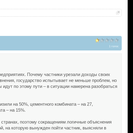
1 голос
редприятиях. Почему частники урезали доходы своих
авнения, государство испытывает не меньше проблем, но
 идут по этому пути – в ситуации намерена разобраться
зили на 50%, цементного комбината – на 27,
та – на 15%.
х странах, поэтому сокращениям логичные объяснения
ой, на которую вынужден пойти частник, выясняли в