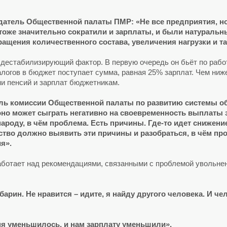
атель Общественной палаты ПМР: «Не все предприятия, но 
 тоже значительно сократили и зарплаты, и были натураль
ащения количественного состава, увеличения нагрузки и так 
 дестабилизирующий фактор. В первую очередь он бьёт по рабо
алогов в бюджет поступает сумма, равная 25% зарплат. Чем ниже
и пенсий и зарплат бюджетникам.
ель комиссии Общественной палаты по развитию системы о
но может сыграть негативно на своевременность выплаты з
ароду, в чём проблема. Есть причины. Где-то идет снижени
ство должно выявить эти причины и разобраться, в чём пр
я».
ботает над рекомендациями, связанными с проблемой увольнен
барин. Не нравится – идите, я найду другого человека. И чел
мя уменьшилось, и нам зарплату уменьшили».