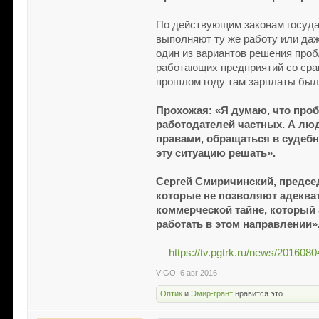
По действующим законам госуда
выполняют ту же работу или даж
один из вариантов решения проб
работающих предприятий со срав
прошлом году там зарплаты были
Прохожая: «Я думаю, что пробл
работодателей частных. А люд
правами, обращаться в судебн
эту ситуацию решать».
Сергей Смиричинский, председ
которые не позволяют адеква
коммерческой тайне, который 
работать в этом направлении»
https://tv.pgtrk.ru/news/201608
VIGO
,
6 авг 2016
Оптик
и
Эмир-грант
нравится это.