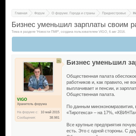
Главная
Форум
О форуме. Города и страны
Приднестровье
Н
Бизнес уменьшил зарплаты своим р
Тема в разделе '
Новости ПМР
'
, создана пользователем
VIGO
,
6 авг 2016
.
Бизнес уменьшил за
Общественная палата обеспокое
работников и, как правило, не 
выплачивает и пенсии, и зарпла
Общественная палата.
VIGO
Хранитель форума
По данным минэкономразвития, в
На форуме с:
10 май 2015
«Тиротекса» – на 17%, «КВИНТа
Сообщения:
38.981
Все крупные предприятия почув
есть. Это с одной стороны. С д