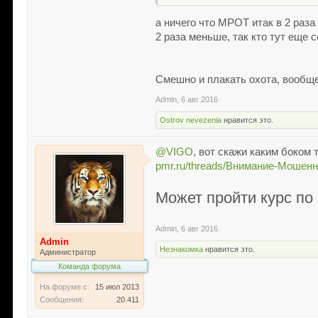
а ничего что МРОТ итак в 2 раз
2 раза меньше, так кто тут еще
Смешно и плакать охота, вообще
Admin
,
6 авг 2016
Ostrov nevezenia
нравится это.
@VIGO
, вот скажи каким боком
pmr.ru/threads/Внимание-Мошенн
Может пройти курс по
Admin
,
6 авг 2016
Admin
Незнакомка
нравится это.
Администратор
Команда форума
На форуме с:
15 июл 2013
Сообщения:
20.411