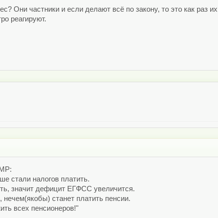
с? Они частники и если делают всё по закону, то это как раз и
тро реагируют.
ПМР:
ьше стали налогов платить.
ить, значит дефицит ЕГФСС увеличится.
 нечем(якобы) станет платить пенсии.
ить всех пенсионеров!"