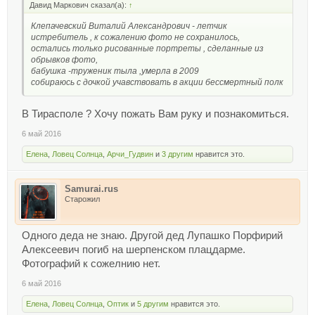
Давид Маркович сказал(а):
↑
Клепачевский Виталий Александрович - летчик
истребитель , к сожалению фото не сохранилось,
остались только рисованные портреты , сделанные из
обрывков фото,
бабушка -труженик тыла ,умерла в 2009
собираюсь с дочкой учавствовать в акции бессмертный полк
В Тирасполе ? Хочу пожать Вам руку и познакомиться.
6 май 2016
Елена
,
Ловец Солнца
,
Арчи_Гудвин
и
3 другим
нравится это.
Samurai.rus
Старожил
Одного деда не знаю. Другой дед Лупашко Порфирий
Алексеевич погиб на шерпенском плацдарме.
Фотографий к сожелнию нет.
6 май 2016
Елена
,
Ловец Солнца
,
Оптик
и
5 другим
нравится это.