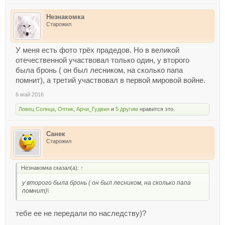
Незнакомка
Старожил
У меня есть фото трёх прадедов. Но в великой
отечественной участвовал только один, у второго
была бронь ( он был лесником, на сколько папа
помнит), а третий участвовал в первой мировой войне.
6 май 2016
Ловец Солнца
,
Оптик
,
Арчи_Гудвин
и
5 другим
нравится это.
Санек
Старожил
Незнакомка сказал(а):
↑
у второго была бронь ( он был лесником, на сколько папа
помнит)\
тебе ее не передали по наследству)?