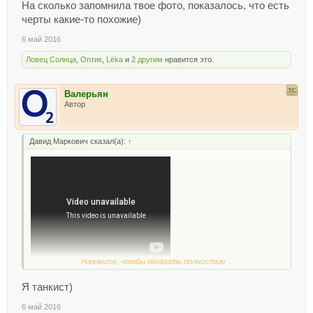
На сколько запомнила твое фото, показалось, что есть
черты какие-то похожие)
6 май 2016
Ловец Солнца
,
Оптик
,
Lёka
и
2 другим
нравится это.
Валерьян
Автор
Давид Маркович сказал(а):
↑
Нажмите, чтобы показать полностью ...
Я танкист)
6 май 2016