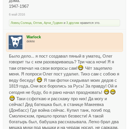
дома.
1947-1967
6 май 2016
Ловец Солнца
,
Оптик
,
Арчи_Гудвин
и
3 другим
нравится это.
Warlock
delete
Было дело... я пост создавал пяный в уматец, Олег
говорит ты с кем разовариваешь? Три часа ночи! Я я
там отвечал на свои вопросы сам!
Чёт зацепило
меня. Я попроси Олег пост удалил. Тихо сам с собою я
веду беседу!
Я там фотки скидывал моих дедов с
1819 года..Они все боролись за Русь! За правду! Ой и
сегодня не буду, бо я рано начал праздновать!
Таки ссфоткаю и расскажу про них! Да могу и
сейчас! Дед батюшка был, в станице Макеевка
(Донбасс) Где война сейчас. Купил танк, погиб под
Смоленском, пришло пропал безвести! А такой
богатырь был, бабушка рассказывала. Легко брал два
мешка муки под мышки и на чердак носил, не сарказм,