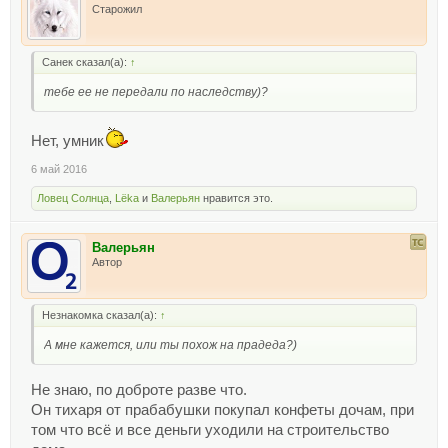
Старожил
Санек сказал(а):
↑
тебе ее не передали по наследству)?
Нет, умник
6 май 2016
Ловец Солнца
,
Lёka
и
Валерьян
нравится это.
Валерьян
Автор
Незнакомка сказал(а):
↑
А мне кажется, или ты похож на прадеда?)
Не знаю, по доброте разве что.
Он тихаря от прабабушки покупал конфеты дочам, при
том что всё и все деньги уходили на строительство