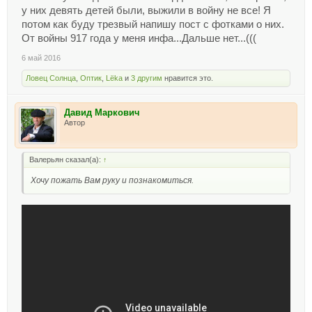
у них девять детей были, выжили в войну не все! Я
потом как буду трезвый напишу пост с фотками о них.
От войны 917 года у меня инфа...Дальше нет...(((
6 май 2016
Ловец Солнца
,
Оптик
,
Lёka
и
3 другим
нравится это.
Давид Маркович
Автор
Валерьян сказал(а):
↑
Хочу пожать Вам руку и познакомиться.