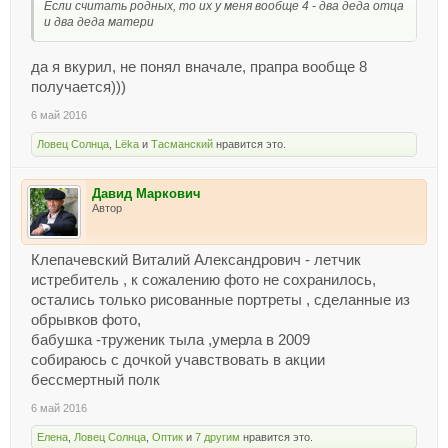
Если считать родных, то их у меня вообще 4 - два деда отца
и два деда матери
да я вкурил, не понял вначале, прапра вообще 8
получается)))
6 май 2016
Ловец Солнца
,
Lёka
и
Тасманский
нравится это.
Давид Маркович
Автор
Клепачевский Виталий Александрович - летчик
истребитель , к сожалению фото не сохранилось,
остались только рисованные портреты , сделанные из
обрывков фото,
бабушка -труженик тыла ,умерла в 2009
собираюсь с дочкой учавствовать в акции
бессмертный полк
6 май 2016
Елена
,
Ловец Солнца
,
Оптик
и
7 другим
нравится это.