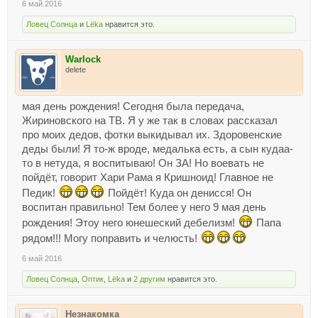
6 май 2016
Ловец Солнца
и
Lёka
нравится это.
Warlock
delete
мая день рождения! Сегодня была передача,
Жириновского на ТВ. Я у же так в словах рассказал
про моих дедов, фотки выкидывал их. Здоровенские
деды были! Я то-ж вроде, медалька есть, а сын кудаа-
то в нетуда, я воспитываю! Он ЗА! Но воевать не
пойдёт, говорит Хари Рама я Кришноид! Главное не
Педик!
Пойдёт! Куда он денисся! Он
воспитан правильно! Тем более у него 9 мая день
рождения! Этоу него юнешеский дебелизм!
Папа
рядом!!! Могу поправить и челюсть!
6 май 2016
Ловец Солнца
,
Оптик
,
Lёka
и
2 другим
нравится это.
Незнакомка