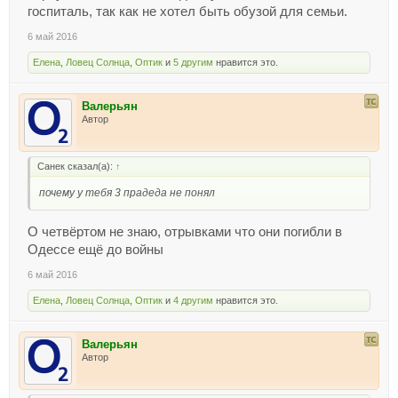
госпиталь, так как не хотел быть обузой для семьи.
6 май 2016
Елена
,
Ловец Солнца
,
Оптик
и
5 другим
нравится это.
Валерьян
Автор
Санек сказал(а):
↑
почему у тебя 3 прадеда не понял
О четвёртом не знаю, отрывками что они погибли в
Одессе ещё до войны
6 май 2016
Елена
,
Ловец Солнца
,
Оптик
и
4 другим
нравится это.
Валерьян
Автор