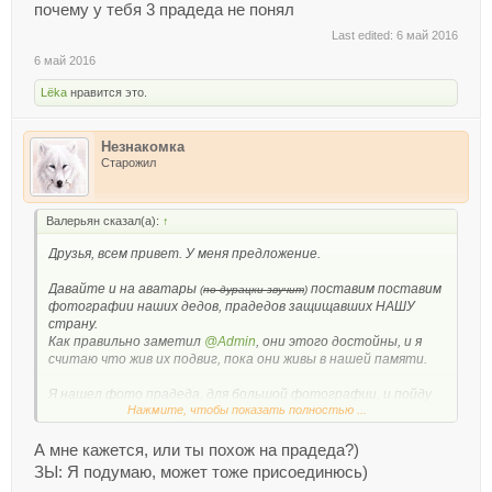
почему у тебя 3 прадеда не понял
Last edited:
6 май 2016
6 май 2016
Lёka
нравится это.
Незнакомка
Старожил
Валерьян сказал(а):
↑
Друзья, всем привет. У меня предложение.
Давайте и на аватары
поставим поставим
(
по дурацки звучит
)
фотографии наших дедов, прадедов защищавших НАШУ
страну.
Как правильно заметил
@Admin
, они этого достойны, и я
считаю что жив их подвиг, пока они живы в нашей памяти.
Я нашел фото прадеда, для большой фотографии, и пойду
Нажмите, чтобы показать полностью ...
на шествие всей семьёй.
Но многие не дружат с фотошопом.
Давайте дружно поможем. Я чем успею помогу с ретушью и
А мне кажется, или ты похож на прадеда?)
корректировкой размеров, только укажите для чего,
ЗЫ: Я подумаю, может тоже присоединюсь)
аватара или большого фото. Надеюсь кто то тоже