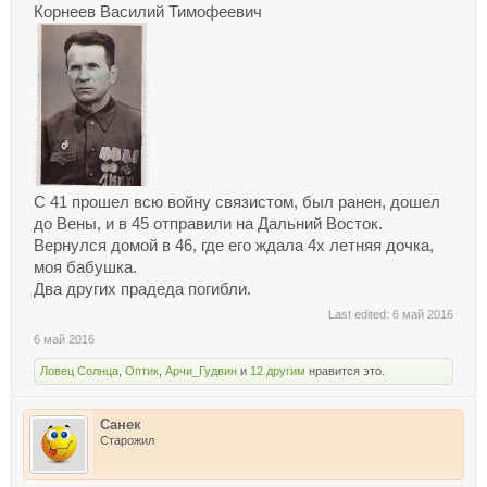
Корнеев Василий Тимофеевич
С 41 прошел всю войну связистом, был ранен, дошел
до Вены, и в 45 отправили на Дальний Восток.
Вернулся домой в 46, где его ждала 4х летняя дочка,
моя бабушка.
Два других прадеда погибли.
Last edited:
6 май 2016
6 май 2016
Ловец Солнца
,
Оптик
,
Арчи_Гудвин
и
12 другим
нравится это.
Санек
Старожил