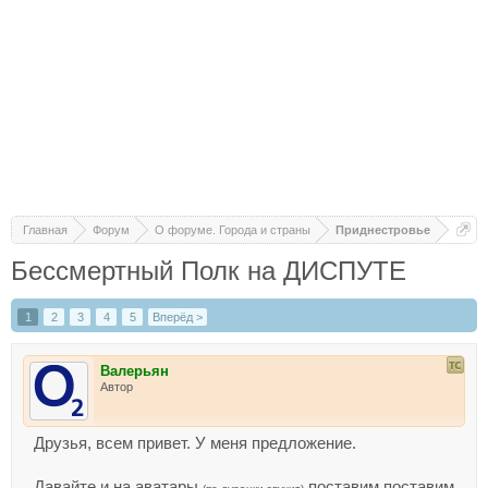
Главная
Форум
О форуме. Города и страны
Приднестровье
Бессмертный Полк на ДИСПУТЕ
1
2
3
4
5
Вперёд >
Валерьян
Автор
Друзья, всем привет. У меня предложение.
Давайте и на аватары
поставим поставим