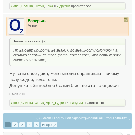
Ловец Солнца
,
Оптик
,
Lёka
и
2 другим
нравится это.
Валерьян
Автор
Незнакомка сказал(а):
↑
Ну, на счет доброты не знаю. Я по внешности смотрю) На
сколько запомнила твое фото, показалось, что есть черты
какие-то похожие)
Ну гены своё дают, меня многие спрашивают почему
полу седой, тоже гены...
Дедушка в 35 вообще белый был, не этот, а одессит
6 май 2016
Ловец Солнца
,
Оптик
,
Арчи_Гудвин
и
4 другим
нравится это.
(Вы должны войти или зарегистрироваться, чтобы ответить.)
1
2
3
4
5
Вперёд >