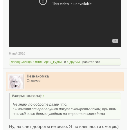
6 май 2016
Ловец Солнца
,
Оптик
,
Арчи_Гудвин
и
4 другим
нравится это.
Незнакомка
Старожил
Валерьян сказал(а):
↑
Не знаю, по доброте разве что.
Он тихаря от прабабушки покупал конфеты дочам, при том
что всё и все деньги уходили на строительство дома
Ну, на счет доброты не знаю. Я по внешности смотрю)