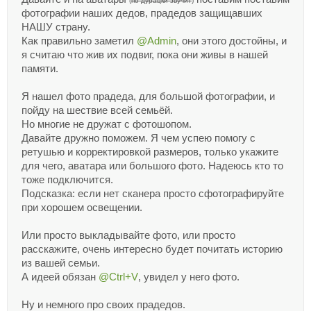
(
по дурацки звучит
)
фотографии наших дедов, прадедов защищавших
НАШУ страну.
Как правильно заметил
@Admin
, они этого достойны, и
я считаю что жив их подвиг, пока они живы в нашей
памяти.
Я нашел фото прадеда, для большой фотографии, и
пойду на шествие всей семьёй.
Но многие не дружат с фотошопом.
Давайте дружно поможем. Я чем успею помогу с
ретушью и корректировкой размеров, только укажите
для чего, аватара или большого фото. Надеюсь кто то
тоже подключится.
Подсказка: если нет сканера просто сфотографируйте
при хорошем освещении.
Или просто выкладывайте фото, или просто
расскажите, очень интересно будет почитать историю
из вашей семьи.
А идеей обязан
@Ctrl+V
, увидел у него фото.
Ну и немного про своих прадедов.