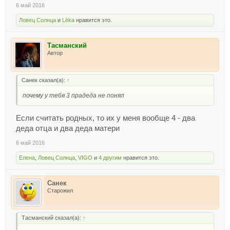
подключится.
6 май 2016
Подсказка: если нет сканера просто сфотографируйте при
хорошем освещении.
Ловец Солнца
и
Lёka
нравится это.
Или просто выкладывайте фото, или просто расскажите,
очень интересно будет почитать историю из вашей семьи.
Тасманский
А идеей обязан
@Ctrl+V
, увидел у него фото.
Автор
Ну и немного про своих прадедов.
Корнеев Василий Тимофеевич
Санек сказал(а):
↑
Посмотреть вложение 33924
С 41 прошел всю войну связистом, был ранен, дошел до
почему у тебя 3 прадеда не понял
Вены, и в 45 отправили на Дальний Восток. Вернулся домой в
46, где его ждала 4х летняя дочка, моя бабушка.
Если считать родных, то их у меня вообще 4 - два
Два других прадеда погибли.
деда отца и два деда матери
6 май 2016
Елена
,
Ловец Солнца
,
VIGO
и
4 другим
нравится это.
Санек
Старожил
Тасманский сказал(а):
↑