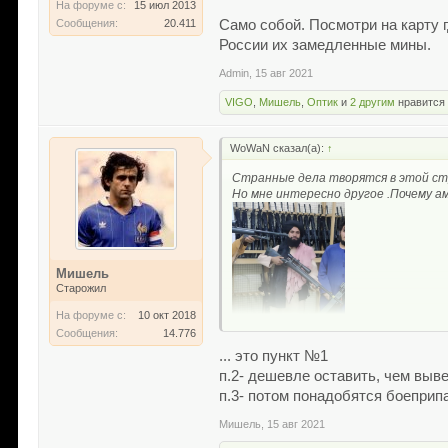
На форуме с:
15 июл 2013
Само собой. Посмотри на карту 
Сообщения:
20.411
России их замедленные мины.
Admin
,
15 авг 2021
VIGO
,
Мишель
,
Оптик
и
2 другим
нравится 
WoWaN сказал(а):
↑
Странные дела творятся в этой ст
Но мне интересно другое .Почему а
Мишель
Старожил
На форуме с:
10 окт 2018
Сообщения:
14.776
... это пункт №1
п.2- дешевле оставить, чем выв
п.3- потом понадобятся боеприп
Мишель
,
15 авг 2021