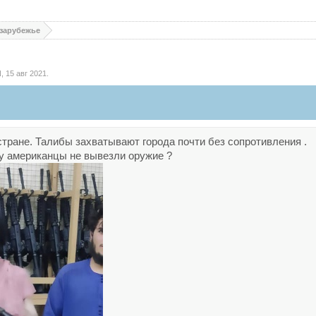
 зарубежье
N
,
15 авг 2021
.
стране. Талибы захватывают города почти без сопротивления .
му американцы не вывезли оружие ?