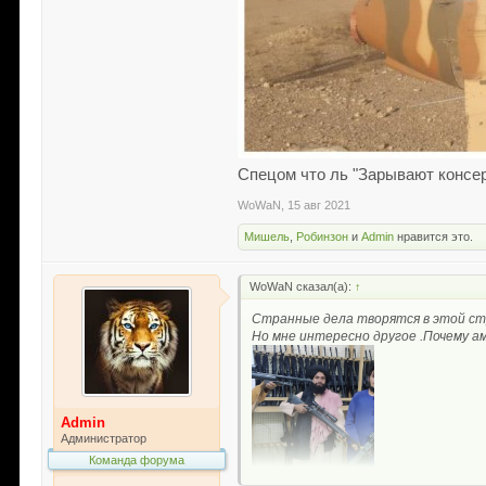
Спецом что ль "Зарывают консе
WoWaN
,
15 авг 2021
Мишель
,
Робинзон
и
Admin
нравится это.
WoWaN сказал(а):
↑
Странные дела творятся в этой ст
Но мне интересно другое .Почему а
Admin
Администратор
Команда форума