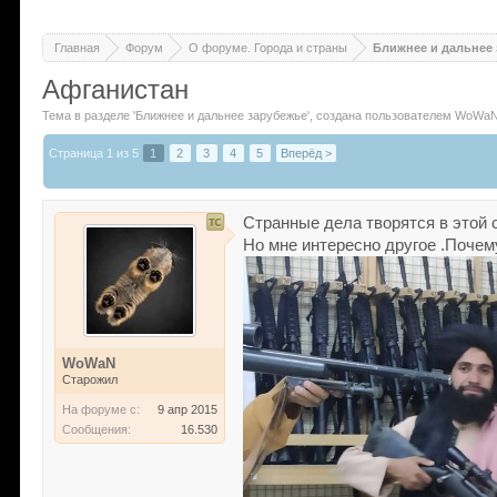
Главная
Форум
О форуме. Города и страны
Ближнее и дальнее
Афганистан
Тема в разделе '
Ближнее и дальнее зарубежье
'
, создана пользователем
WoWa
Страница 1 из 5
1
2
3
4
5
Вперёд >
Странные дела творятся в этой 
Но мне интересно другое .Поче
WoWaN
Старожил
На форуме с:
9 апр 2015
Сообщения:
16.530