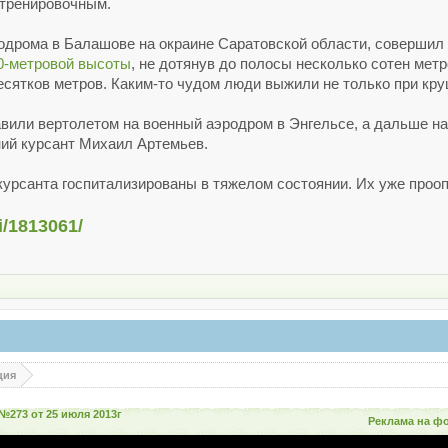
-тренировочным.
одрома в Балашове на окраине Саратовской области, совершил 
0-метровой высоты
, не дотянув до полосы несколько сотен ме
сятков метров. Каким-то чудом люди выжили не только при круш
или вертолетом на военный аэродром в Энгельсе, а дальше на 
ний курсант Михаил Артемьев.
курсанта госпитализированы в тяжелом состоянии. Их уже проо
i/1813061/
ция
№273 от 25 июля 2013г
Реклама на ф