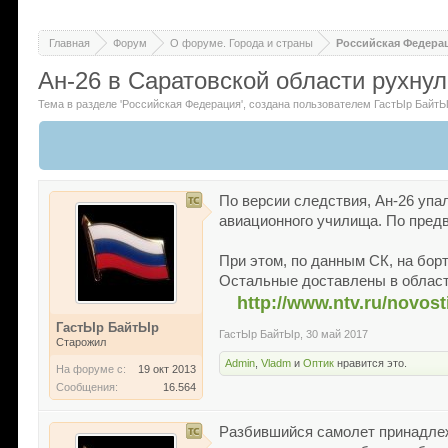
Главная
Форум
О форуме. Города и страны
Российская Федера
Ан-26 в Саратовской области рухнул
Тема в разделе '
Российская Федерация
'
, создана пользователем
ГастЫр Байт
По версии следствия, Ан-26 упа
авиационного училища. По предв
При этом, по данным СК, на бор
Остальные доставлены в облас
http://www.ntv.ru/novost
ГастЫр БайтЫр
ГастЫр БайтЫр
,
30 май 2017
Старожил
Admin
,
Vladm
и
Оптик
нравится это.
На форуме с:
19 окт 2013
Сообщения:
16.564
Разбившийся самолет принадлеж