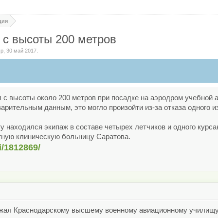
ция
 с высоты 200 метров
Ыр
,
30 май 2017
.
л с высоты около 200 метров при посадке на аэродром учебно
арительным данным, это могло произойти из-за отказа одного и
ту находился экипаж в составе четырех летчиков и одного курса
тную клиническую больницу Саратова.
i/1812869/
ал Краснодарскому высшему военному авиационному училищу. 