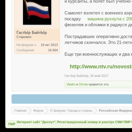
и курсанты, а полет был учебно
Самолет взлетел с военного аэр
посадку
машина рухнула с 20
фюзеляж и обломки в радиусе де
ГастЫр БайтЫр
Пострадавших оперативно достав
Старожил
летчиков скончался. Это 21-лет
На форуме с:
19 окт 2013
Сообщения:
16.564
Еще три военнослужащих и два 
http://www.ntv.ru/novost
ГастЫр БайтЫр
,
30 май 2017
Vladm
и
Оптик
нравится это.
Главная
Форум
О форуме. Города и страны
Российская Федера
Интернет-сайт "Диспут". Регистрационный номер в реестре СМИ ПМР 
ПМР