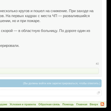
несколько кругов и пошел на снижение. При заходе на
тров. На первых кадрах с места ЧП — развалившийся
ении, но и при пожаре.
скорой — в областную больницу. По дороге один из
перировали.
#2
(Вы должны войти или зарегистрироваться, чтобы ответить.)
оруме
Условия и правила
Обратная связь
Помощь
Главная
Вверх