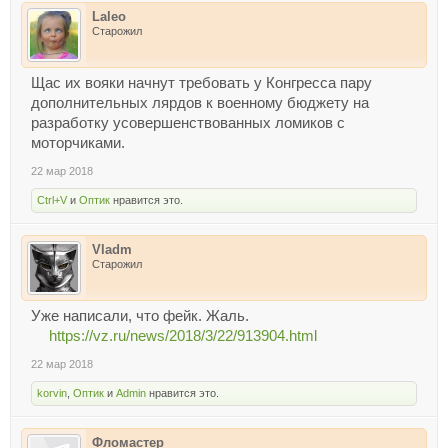
Laleo
Старожил
Щас их вояки начнут требовать у Конгресса пару
дополнительных лярдов к военному бюджету на
разработку усовершенствованных ломиков с
моторчиками.
22 мар 2018
Ctrl+V
и
Оптик
нравится это.
Vladm
Старожил
Уже написали, что фейк. Жаль.
https://vz.ru/news/2018/3/22/913904.html
22 мар 2018
korvin
,
Оптик
и
Admin
нравится это.
Фломастер