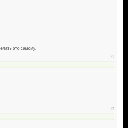
елать это самому.
#1
#2