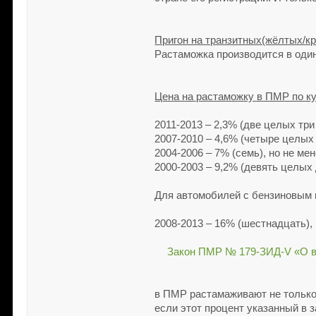
Пригон на транзитных(жёлтых/к
Растаможка производится в один
Цена на растаможку в ПМР по ку
2011-2013 – 2,3% (две целых три
2007-2010 – 4,6% (четыре целых
2004-2006 – 7% (семь), но не ме
2000-2003 – 9,2% (девять целых 
Для автомобилей с бензиновым и
2008-2013 – 16% (шестнадцать), 
Закон ПМР № 179-ЗИД-V «О вн
в ПМР растамаживают не только 
если этот процент указанный в 