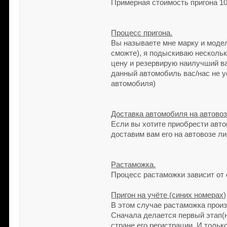
Примерная стоимость пригона 10
Процесс пригона.
Вы называете мне марку и моде
сможте), я подыскиваю несколь
цену и резервирую наилучший ва
данный автомобиль вас/нас не у
автомобиля)
Доставка автомобиля на автовоз
Если вы хотите приобрести авто
доставим вам его на автовозе л
Растаможка.
Процесс растаможки зависит от 
Пригон на учёте (синих номерах)
В этом случае растаможка произ
Сначала делается первый этап(н
стране его регистрации. И толь