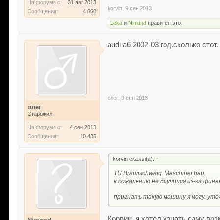
На форуме с:
31 авг 2013
korvin
,
9 сен 2013
Сообщения:
4.660
Lёka
и
Nimand
нравится это.
audi а6 2002-03 год.сколько стот.
олег
,
9 сен 2013
олег
Старожил
На форуме с:
4 сен 2013
Сообщения:
10.435
korvin сказал(а):
↑
TU Braunschweig. Maschinenbau.
к сожалению не доучился из-за фин
пригнать такую машину я могу. уто
Корвин, я хотел узнать саму воз