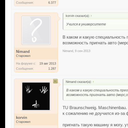
Сообщения:
6.377
korvin сказал(а):
↑
Учился в университете
В каком и какую специальность 
возможность пригнать авто (мерс,
Nimand
,
9 сен 2013
Nimand
Старожил
На форуме с:
19 авг 2013
Сообщения:
1.287
Nimand сказал(а):
↑
В каком и какую специальность пре
возможность пригнать авто (мерс,опе
TU Braunschweig. Maschinenbau.
к сожалению не доучился из-за 
korvin
Старожил
пригнать такую машину я могу. у