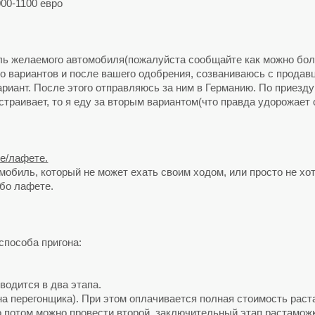
00-1100 евро
ль желаемого автомобиля(пожалуйста сообщайте как можно бол
ко вариантов и после вашего одобрения, созваниваюсь с прода
риант. После этого отправляюсь за ним в Германию. По приезду
страивает, то я еду за вторым вариантом(что правда удорожает
е/лафете.
мобиль, который не может ехать своим ходом, или просто не хот
ибо лафете.
способа пригона:
водится в два этапа.
а перегонщика). При этом оплачивается полная стоимость раста
ко потом можно провести второй, заключительный этап растаможк