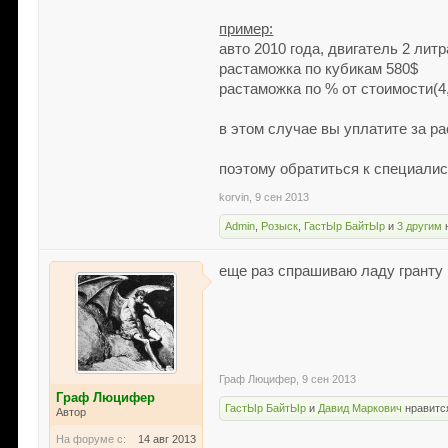
пример:
авто 2010 года, двигатель 2 литр
растаможка по кубикам 580$
растаможка по % от стоимости(4
в этом случае вы уплатите за ра
поэтому обратиться к специалис
korvin
,
9 сен 2013
Admin
,
Розыск
,
ГастЫр БайтЫр
и
3 другим
еще раз спрашиваю ладу гранту 
Граф Люцифер
,
9 сен 2013
Граф Люцифер
ГастЫр БайтЫр
и
Давид Маркович
нравится
Автор
На форуме с:
14 авг 2013