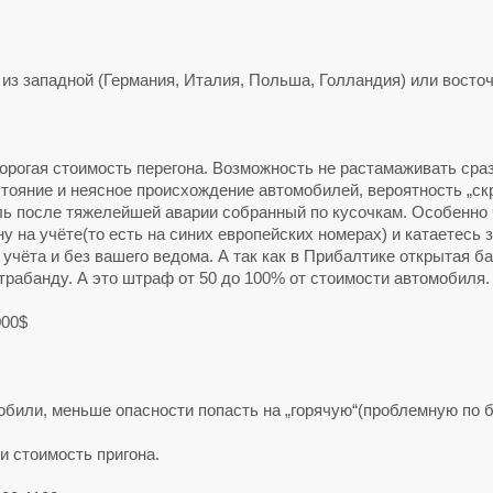
из западной (Германия, Италия, Польша, Голландия) или восточ
огая стоимость перегона. Возможность не растамаживать сразу
тояние и неясное происхождение автомобилей, вероятность „скр
иль после тяжелейшей аварии собранный по кусочкам. Особенно 
 на учёте(то есть на синих европейских номерах) и катаетесь 
 учёта и без вашего ведома. А так как в Прибалтике открытая б
трабанду. А это штраф от 50 до 100% от стоимости автомобиля.
000$
били, меньше опасности попасть на „горячую“(проблемную по 
и стоимость пригона.