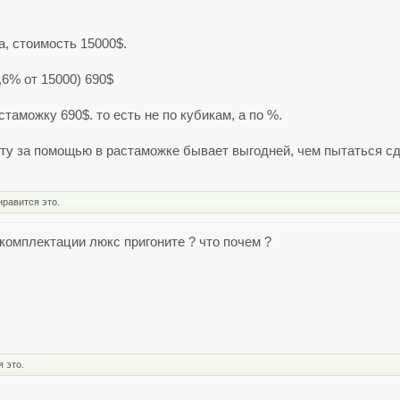
а, стоимость 15000$.
,6% от 15000) 690$
стаможку 690$. то есть не по кубикам, а по %.
ту за помощью в растаможке бывает выгодней, чем пытаться сд
нравится это.
комплектации люкс пригоните ? что почем ?
 это.