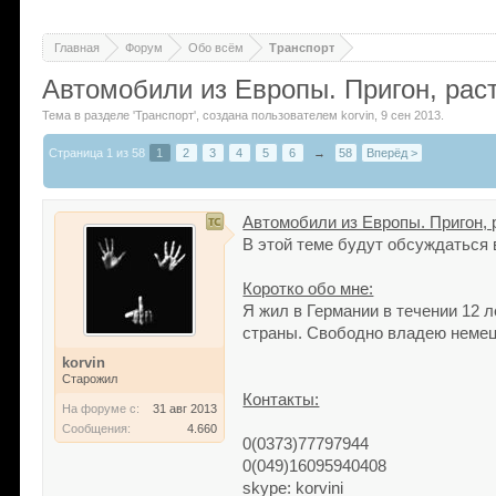
Главная
Форум
Обо всём
Транспорт
Автомобили из Европы. Пригон, ра
Тема в разделе '
Транспорт
'
, создана пользователем
korvin
,
9 сен 2013
.
Страница 1 из 58
1
2
3
4
5
6
→
58
Вперёд >
Автомобили из Европы. Пригон,
В этой теме будут обсуждаться 
Коротко обо мне:
Я жил в Германии в течении 12 
страны. Свободно владею немец
korvin
Старожил
Контакты:
На форуме с:
31 авг 2013
Сообщения:
4.660
0(0373)77797944
0(049)16095940408
skype: korvini