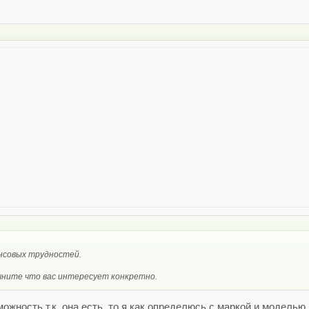
ансовых трудностей.
чните что вас интересует конкретно.
можность,т.к. она есть, то я как определюсь с маркой и модель