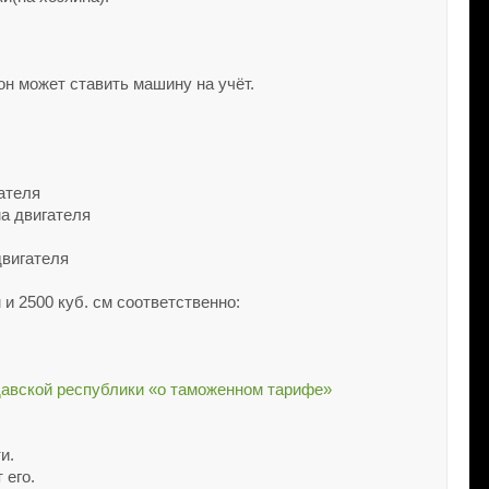
он может ставить машину на учёт.
гателя
ма двигателя
двигателя
и 2500 куб. см соответственно:
давской республики «о таможенном тарифе»
и.
 его.