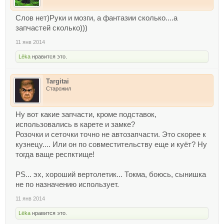
Слов нет)Руки и мозги, а фантазии сколько....а
запчастей сколько)))
11 янв 2014
Lёka
нравится это.
Targitai
Старожил
Ну вот какие запчасти, кроме подставок,
использовались в карете и замке?
Розочки и сеточки точно не автозапчасти. Это скорее к
кузнецу.... Или он по совместительству еще и куёт? Ну
тогда ваще респктище!
PS... эх, хороший вертолетик... Токма, боюсь, сынишка
не по назначению использует.
11 янв 2014
Lёka
нравится это.