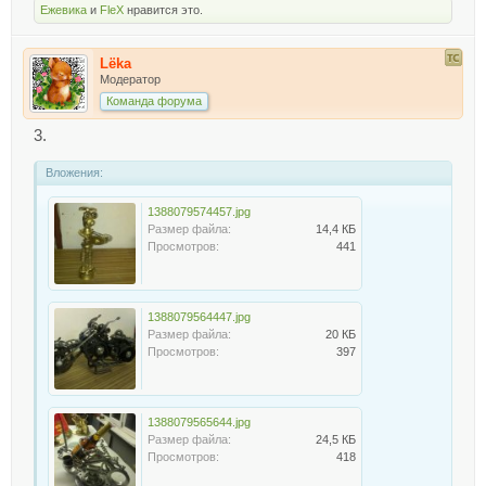
Ежевика
и
FleX
нравится это.
Lёka
Модератор
Команда форума
3.
Вложения:
1388079574457.jpg
Размер файла:
14,4 КБ
Просмотров:
441
1388079564447.jpg
Размер файла:
20 КБ
Просмотров:
397
1388079565644.jpg
Размер файла:
24,5 КБ
Просмотров:
418