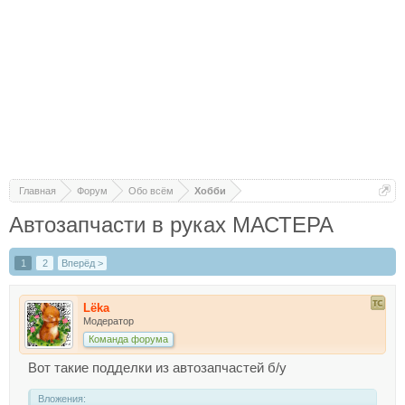
Главная
Форум
Обо всём
Хобби
Автозапчасти в руках МАСТЕРА
1
2
Вперёд >
Lёka
Модератор
Команда форума
Вот такие подделки из автозапчастей б/у
Вложения: