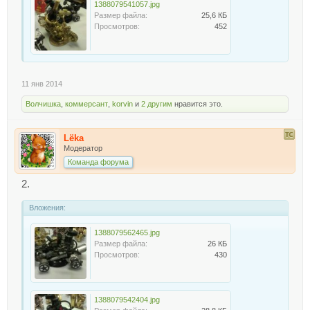
1388079541057.jpg
Размер файла:
25,6 КБ
Просмотров:
452
11 янв 2014
Волчишка
,
коммерсант
,
korvin
и
2 другим
нравится это.
Lёka
Модератор
Команда форума
2.
Вложения:
1388079562465.jpg
Размер файла:
26 КБ
Просмотров:
430
1388079542404.jpg