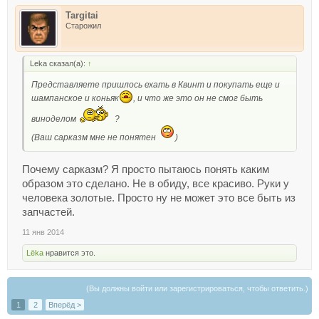
Targitai
Старожил
Leka сказал(а):
↑
Представляете пришлось ехать в Квинт и покупать еще и
шампанское и коньяк
, и что же это он не смог быть
виноделом
?
(Ваш сарказм мне не понятен
)
Почему сарказм? Я просто пытаюсь понять каким
образом это сделано. Не в обиду, все красиво. Руки у
человека золотые. Просто ну не может это все быть из
запчастей.
11 янв 2014
Lёka
нравится это.
(Вы должны войти или зарегистрироваться, чтобы ответить.)
1
2
Вперёд >