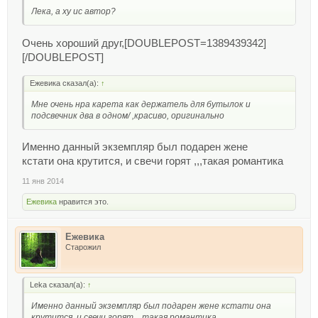
Лека, а ху ис автор?
Очень хороший друг,[DOUBLEPOST=1389439342]
[/DOUBLEPOST]
Ежевика сказал(а):
↑
Мне очень нра карета как держатель для бутылок и
подсвечник два в одном/ ,красиво, оригинально
Именно данный экземпляр был подарен жене
кстати она крутится, и свечи горят ,,,такая романтика
11 янв 2014
Ежевика
нравится это.
Ежевика
Старожил
Leka сказал(а):
↑
Именно данный экземпляр был подарен жене кстати она
крутится, и свечи горят ,,,такая романтика