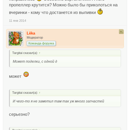
пропеллер крутится? Можно было бы приколоться на
вчеринки - кому что достанется из выпивки
11 янв 2014
Lёka
Модератор
Команда форума
Targitai сказал(а):
↑
Может поделки, с одной д
может
Targitai сказал(а):
↑
И чего-то я не заметил там так уж много запчастей
серьезно?