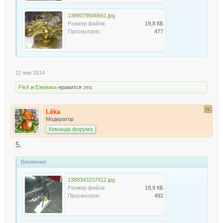
1388079586661.jpg
Размер файла:
19,8 КБ
Просмотров:
477
11 янв 2014
FleX
и
Ежевика
нравится это.
Lёka
Модератор
Команда форума
5.
Вложения:
1388343237412.jpg
Размер файла:
19,9 КБ
Просмотров:
492