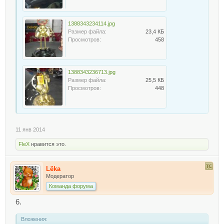
1388343234114.jpg
Размер файла:
23,4 КБ
Просмотров:
458
1388343236713.jpg
Размер файла:
25,5 КБ
Просмотров:
448
11 янв 2014
FleX
нравится это.
Lёka
Модератор
Команда форума
6.
Вложения: