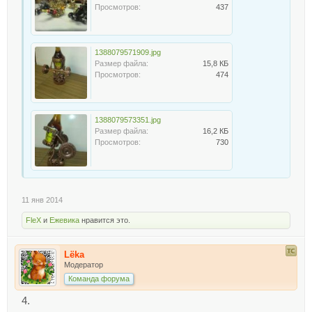
Просмотров:
437
1388079571909.jpg
Размер файла:
15,8 КБ
Просмотров:
474
1388079573351.jpg
Размер файла:
16,2 КБ
Просмотров:
730
11 янв 2014
FleX
и
Ежевика
нравится это.
Lёka
Модератор
Команда форума
4.