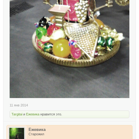
11 янв 2014
Targitai
и
Ежевика
нравится это.
Ежевика
Старожил