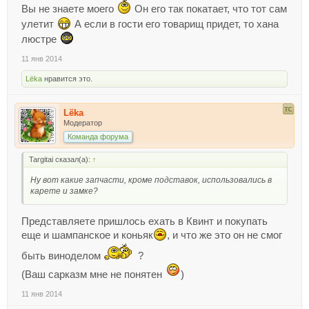
Вы не знаете моего
Он его так покатает, что тот сам
улетит
А если в гости его товарищ придет, то хана
люстре
11 янв 2014
Lёka
нравится это.
Lёka
Модератор
Команда форума
Targitai сказал(а):
↑
Ну вот какие запчасти, кроме подставок, использовались в
карете и замке?
Представляете пришлось ехать в Квинт и покупать
еще и шампанское и коньяк
, и что же это он не смог
быть виноделом
?
(Ваш сарказм мне не понятен
)
11 янв 2014