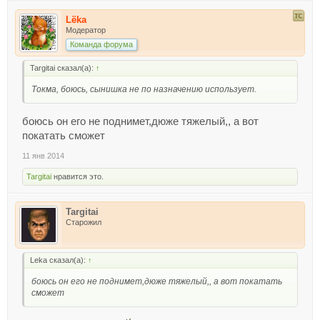
Lёka
Модератор
Команда форума
Targitai сказал(а):
↑
Токма, боюсь, сынишка не по назначению использует.
боюсь он его не поднимет,дюже тяжелый,, а вот
покатать сможет
11 янв 2014
Targitai
нравится это.
Targitai
Старожил
Leka сказал(а):
↑
боюсь он его не поднимет,дюже тяжелый,, а вот покатать
сможет