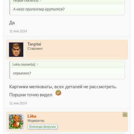
Targitai сказал(а):
↑
А него пропеллер крутится?
Да
11 янв 2014
Targitai
Старожил
Leka сказал(а):
↑
серьезно?
Картинки мелковаты, всех деталей не рассмотреть.
Поршни точно видел
11 янв 2014
Lёka
Модератор
Команда форума