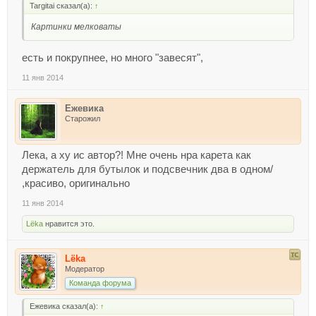
Targitai сказал(а):
↑
Картинки мелковаты
есть и покрупнее, но много "завесят",
11 янв 2014
Ежевика
Старожил
Лека, а ху ис автор?! Мне очень нра карета как
держатель для бутылок и подсвечник два в одном/
,красиво, оригинально
11 янв 2014
Lёka
нравится это.
Lёka
Модератор
Команда форума
Ежевика сказал(а):
↑