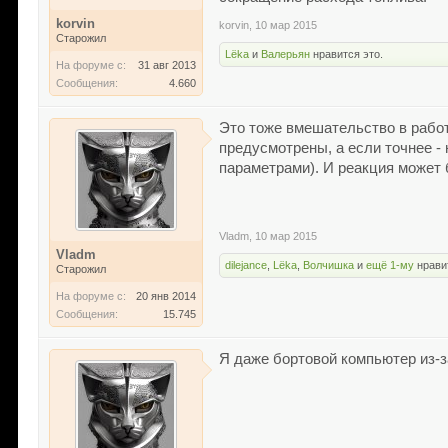
korvin
korvin
,
10 мар 2015
Старожил
Lёka
и
Валерьян
нравится это.
На форуме с:
31 авг 2013
Сообщения:
4.660
Это тоже вмешательство в работ
предусмотрены, а если точнее -
параметрами). И реакция может 
Vladm
,
10 мар 2015
Vladm
dilejance
,
Lёka
,
Волчишка
и
ещё 1-му
нрави
Старожил
На форуме с:
20 янв 2014
Сообщения:
15.745
Я даже бортовой компьютер из-за