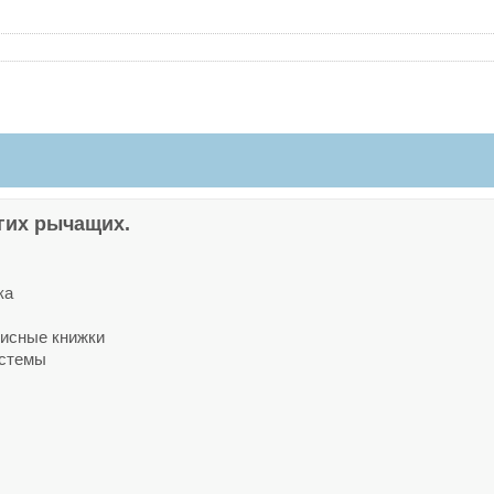
гих рычащих.
ка
висные книжки
истемы