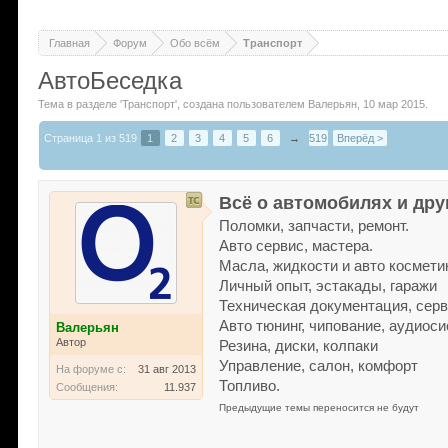
Главная
Форум
Обо всём
Транспорт
АвтоБеседка
Тема в разделе '
Транспорт
'
, создана пользователем
Валерьян
,
10 мар 2015
.
Страница 1 из 519
1
2
3
4
5
6
→
519
Вперёд >
Всё о автомобилях и дру
Поломки, запчасти, ремонт.
Авто сервис, мастера.
Масла, жидкости и авто космети
Личный опыт, эстакады, гаражи
Техническая документация, сер
Авто тюнинг, чипование, аудиос
Валерьян
Автор
Резина, диски, колпаки
Управление, салон, комфорт
На форуме с:
31 авг 2013
Топливо.
Сообщения:
11.937
Предыдущие темы переносится не будут