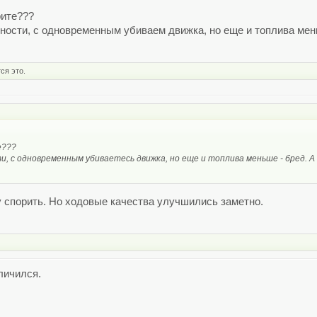
рите???
ости, с одновременным убиваем движка, но еще и топлива мень
ся это.
е???
и, с одновременным убиваетесь движка, но еще и топлива меньше - бред. А
 спорить. Но ходовые качества улучшились заметно.
личился.