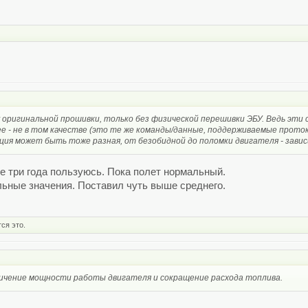
оригинальной прошивки, только без физической перешивки ЭБУ. Ведь эти 
е - не в том качестве (это те же команды/данные, поддерживаемые проток
кция может быть тоже разная, от безобидной до поломки двигателя - зави
же три года пользуюсь. Пока полет нормальный.
льные значения. Поставил чуть выше среднего.
ся это.
личение мощности работы двигателя и сокращение расхода топлива.