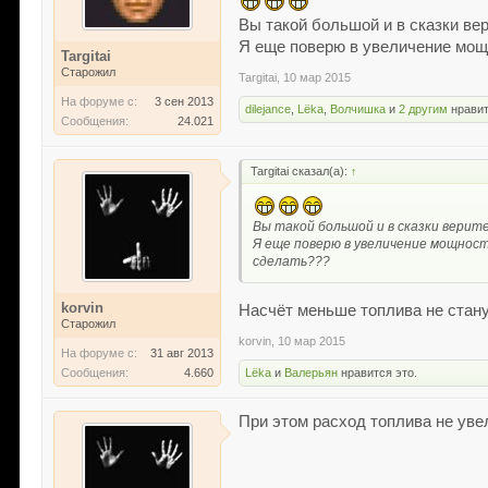
Вы такой большой и в сказки ве
Я еще поверю в увеличение мощн
Targitai
Старожил
Targitai
,
10 мар 2015
На форуме с:
3 сен 2013
dilejance
,
Lёka
,
Волчишка
и
2 другим
нравит
Сообщения:
24.021
Targitai сказал(а):
↑
Вы такой большой и в сказки верит
Я еще поверю в увеличение мощност
сделать???
korvin
Насчёт меньше топлива не стану
Старожил
korvin
,
10 мар 2015
На форуме с:
31 авг 2013
Lёka
и
Валерьян
нравится это.
Сообщения:
4.660
При этом расход топлива не уве