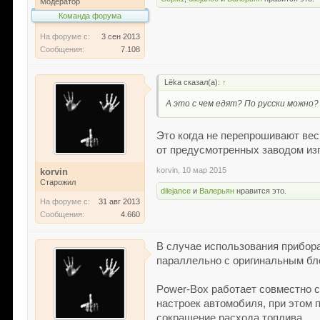
Модератор
Команда форума
На форуме с:
3 сен 2013
Сообщения:
7.108
Lёka сказал(а):
↑
А это с чем едят? По русски можно?
Это когда не перепрошивают вес
от предусмотренных заводом из
korvin
,
10 мар 2015
korvin
Старожил
dilejance
и
Валерьян
нравится это.
На форуме с:
31 авг 2013
Сообщения:
4.660
В случае использования прибор
параллельно с оригинальным бл
Power-Box работает совместно 
настроек автомобиля, при этом 
сокращение расхода топлива.