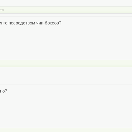
то.
нинге посредством чип-боксов?
жно?