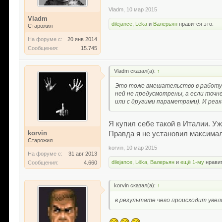
Vladm
,
10 мар 2015
Vladm
dilejance
,
Lёka
и
Валерьян
нравится это.
Старожил
На форуме с:
20 янв 2014
Сообщения:
15.745
Vladm сказал(а):
↑
Это тоже вмешательство в работу 
ней не предусмотрены, а если точне
или с другими параметрами). И реа
Я купил себе такой в Италии. У
korvin
Правда я не установил максима
Старожил
korvin
,
10 мар 2015
На форуме с:
31 авг 2013
dilejance
,
Lёka
,
Валерьян
и
ещё 1-му
нравит
Сообщения:
4.660
korvin сказал(а):
↑
в результате чего происходит уве