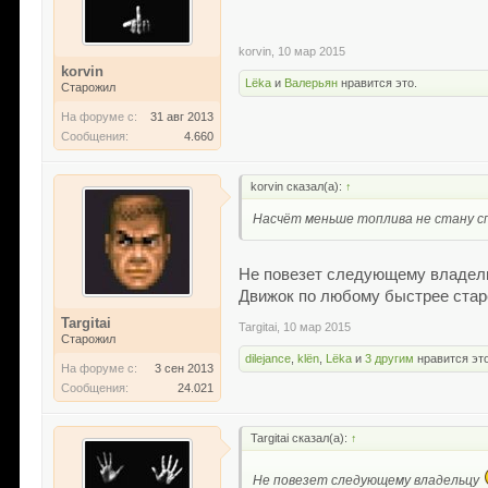
korvin
,
10 мар 2015
korvin
Lёka
и
Валерьян
нравится это.
Старожил
На форуме с:
31 авг 2013
Сообщения:
4.660
korvin сказал(а):
↑
Насчёт меньше топлива не стану сп
Не повезет следующему владе
Движок по любому быстрее старе
Targitai
Targitai
,
10 мар 2015
Старожил
dilejance
,
klёn
,
Lёka
и
3 другим
нравится это
На форуме с:
3 сен 2013
Сообщения:
24.021
Targitai сказал(а):
↑
Не повезет следующему владельцу