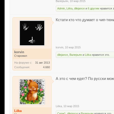
Валерьян
,
10 мар 2015
Admin
,
Lёka
,
dilejance
и
6 другим
нравится э
Кстати кто что думает о чип-тю
korvin
,
10 мар 2015
korvin
dilejance
,
Валерьян
и
Lёka
нравится это.
Старожил
На форуме с:
31 авг 2013
Сообщения:
4.660
А это с чем едят? По русски мо
Lёka
,
10 мар 2015
Lёka
Серж1
,
dilejance
и
Валерьян
нравится это.