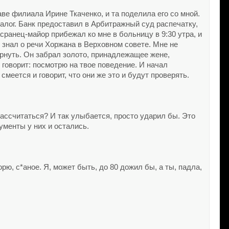
аве филиала Ирине Ткаченко, и та поделила его со мной.
залог. Банк предоставил в Арбитражный суд распечатку,
асранец-майор прибежал ко мне в больницу в 9:30 утра, и
е знал о речи Хоржана в Верховном совете. Мне не
ернуть. Он забрал золото, принадлежащее жене,
 говорит: посмотрю на твое поведение. И начал
смеется и говорит, что они же это и будут проверять.
рассчитаться? И так улыбается, просто ударил бы. Это
ументы у них и остались.
ворю, с*аное. Я, может быть, до 80 дожил бы, а ты, падла,