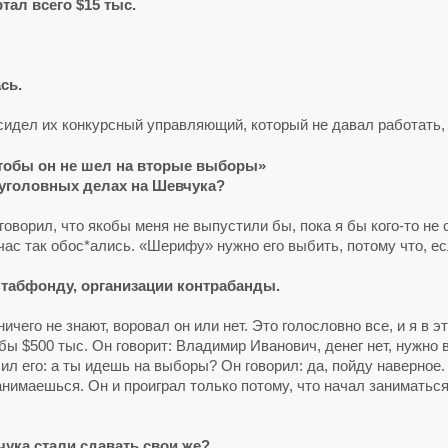
ал всего $15 тыс.
сь.
сидел их конкурсный управляющий, который не давал работать, н
тобы он не шел на вторые выборы»
 уголовных делах на Шевчука?
оворил, что якобы меня не выпустили бы, пока я бы кого-то не
ас так обос*ались. «Шерифу» нужно его выбить, потому что, есл
Стабфонду, организации контрабанды.
 ничего не знают, воровал он или нет. Это голословно все, и я в
 бы $500 тыс. Он говорит: Владимир Иванович, денег нет, нужн
сил его: а ты идешь на выборы? Он говорил: да, пойду наверное
анимаешься. Он и проиграл только потому, что начал занимать
чука стали сдавать свои же?