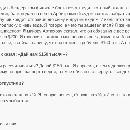
оду в бендерском филиале банка взял кредит, который отдал гл
едит, банк подал на него в Арбитражный суд и захотел забрать 
олучив кредит, отправил его сыну и другим людям. 7 июля этот з
 подписку о невыезде. Я говорю: а чего ты зашевелился? Я же н
ранпаспорт. Я майору Артюхову сказал, что он обязан мне все в
 на $200. Я говорю: ты должен мне вернуть все документы. А он
ты че, я сейчас напишу, что ты от меня требуешь $150 тыс. А он 
 сказал: «Дай нам $150 тысяч»?
ми рассчитываться? Давай $150 тыс. Я спросил, с кем я должен 
му говорю: паспорта верни, ты мне обязан все вернуть. Так док
 отпустили?
осто послал на х*й. Я говорю, пошел, г*внюк, на х*й, го*но ты, го
йно улыбается.
сь у них.