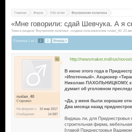
Главная
Форум
Обо всём
Внутренняя политика
«Мне говорили: сдай Шевчука. А я с
Тема в разделе '
Внутренняя политика
'
, создана пользователем
ruslan_40
,
23 ав
Страница 1 из 2
1
2
Вперёд >
http://newsmaker.md/rus/novost
В июне этого года в Приднест
«Ипотечный». Акционер «Тира
Николаю ПАХОЛЬНИЦКОМУ, как е
думает об уголовном преслед
ruslan_40
«Да, у меня были хорошие от
Старожил
Два месяца назад приднестров
На форуме с:
10 мар 2017
Сообщения:
14.587
Видишь ли, для Приднестровья я
строительная фирма, мебельная 
[главой Приднестровья Вадимом]