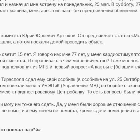
л и назначил мне встречу на понедельник, 29 мая. В субботу, 2
зжает машина, меня арестовывают без предъявления обвинений.
 комитета Юрий Юрьевич Артюхов. Он предъявляет статью «Мош
нашли, а потом поехали домой проводить обыск.
ветит 15 лет. Я говорю им: мне 77 лет, у меня кардиостимулят
ной смеются. Я спрашиваю: в чем мошенничество? Тоже молчок. 
то подполковник из МГБ и первый вопрос: «А как вы с [бывшим 
е Тирасполя сдал ему свой особняк (в особняке на ул. 25 Октя
том повезли меня в УБЭПиК (Управление МВД по борьбе с эконо
имею к приднестровскому Центробанку. То есть вопросы были не
 и могу им тоже его сдать. Да, у меня были хорошие отношения 
не помог, и я ему ничем не помогал, кроме сдачи помещения в а
сто послал на х*й»