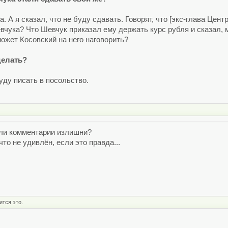
. А я сказал, что не буду сдавать. Говорят, что [экс-глава Це
вчука? Что Шевчук приказал ему держать курс рубля и сказал, м
может Косовский на него наговорить?
делать?
уду писать в посольство.
Или комментарии излишни?
то не удивлён, если это правда...
ится это.