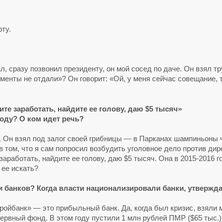
ту.
ал, сразу позвонил президенту, он мой сосед по даче. Он взял т
менты не отдали»? Он говорит: «Ой, у меня сейчас совещание, т
те заработать, найдите ее голову, даю $5 тысяч»
 году? О ком идет речь?
 Он взял под залог своей грибницы — в Парканах шампиньоны ч
 в том, что я сам попросил возбудить уголовное дело против ди
заработать, найдите ее голову, даю $5 тысяч. Она в 2015-2016 г
 ее искать?
и банков? Когда власти национализировали банки, утвержд
ройбанк» — это прибыльный банк. Да, когда был кризис, взяли 
рвный фонд. В этом году пустили 1 млн рублей ПМР ($65 тыс.)