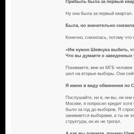
Прибыль была за первый кварт
Ну она была за первый квартал.
Была, но значительно снизила
Конечно, снизилась, потому что 
«Им нужно Шевчука выбить, ч
Что вы думаете о заведенных
Понимаете, мне из МГБ человек г
шел на вторые выборы. Они сейч
Я имею в виду обвинения по 
Послушайте, ни я, ни вы, ни они
Москве, я попросил кредит хотя
было за год до выборов. Я спро
занимается выборами, а ты не з
структура, он их не трогал.
А как вы думаете, почему Шев