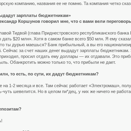
рскую компанию, названия ее не помню. Та компания четко сказа
 выдадут зарплаты бюджетникам»
ександр Коршунов говорил мне, что с вами вели переговоры
 Славой Тидвой (глава Приднестровского республиканского банк
 дать $20 млн». Хотя в самом банке всего $50 млн. Я ему сказа
 Что ты дурью маешься? Банк прибыльный, а вы его национализи
. Сейчас за счет наших денег выдадут зарплаты бюджетникам. 
приходил, просил отдать ему доллары — их отдавали. Это приб
ыль. Обанкротить можно только то, что прибыли не дает.
млн, то есть, по сути, их дадут бюджетникам?
еще на 1-2 месяца и все. Там сейчас работает «Электромаш», по
-чуть шевелится. Но в целом пи*дец, у них же ничего не работа
.
епозитам?
ь!