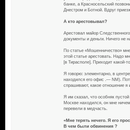
банке, а Красносельский позвони
Днестром и Ботной. Вдруг прие
А кто арестовывал?
Арестовал майор Следственного
документы и деньги. Ничего не 
По статье «Мошенничество» мне с
этой статье арестовать. Надо м
[в Тирасполе]. Приходит какой-
Я говорю: элементарно, в центр
находился его офис .— NM). По
спрашивают, какое отношение я 
Я им сказал, что особняк пустой
Москве находился, он мне ничем 
перевели в медчасть.
«Мне терять нечего. Я его про
В чем были обвинения ?