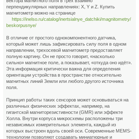
вектора магнитного поля в трёх взаимно
перпендикулярных направлениях: X, Y и Z. Купить
магнитометр можно на странице
https://inelso.ru/catalog/inertsialnye_datchiki/magnitometry/
beskorpusnye/
В отличие от простого однокомпонентного датчика,
который может лишь зафиксировать силу поля в одном
направлении, трехосевой магнитометр предоставляет
полную картину. Он не просто говорит, «насколько
сильно» магнитное поле, а показывает, «откуда оно идёт».
Эта информация критически важна для определения
ориентации устройства в пространстве относительно
магнитных линий Земли или любого другого источника
поля.
Принцип работы таких сенсоров может основываться на
различных физических эффектах, например, на
гигантской магниторезистивности (GMR) или эффекте
Холла. Внутри корпуса микросхемы расположены три
независимых измерительных элемента, каждый из
которых выстроен вдоль своей оси. Современные MEMS-
технологии позволяют создавать миниатюрные и