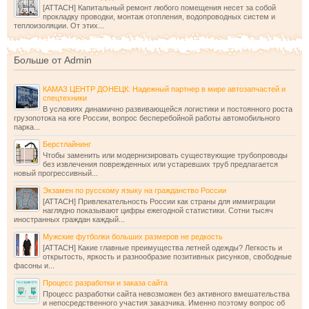
[ATTACH] Капитальный ремонт любого помещения несет за собой
прокладку проводки, монтаж отопления, водопроводных систем и
теплоизоляции. От этих...
Больше от Admin
КАМАЗ ЦЕНТР ДОНЕЦК: Надежный партнер в мире автозапчастей и
спецтехники
В условиях динамично развивающейся логистики и постоянного роста
грузопотока на юге России, вопрос бесперебойной работы автомобильного
парка...
Берстлайнинг
Чтобы заменить или модернизировать существующие трубопроводы
без извлечения поврежденных или устаревших труб предлагается
новый прогрессивный...
Экзамен по русскому языку на гражданство России
[ATTACH] Привлекательность России как страны для иммиграции
наглядно показывают цифры ежегодной статистики. Сотни тысяч
иностранных граждан каждый...
Мужские футболки больших размеров не редкость
[ATTACH] Какие главные преимущества летней одежды? Легкость и
открытость, яркость и разнообразие позитивных рисунков, свободные
фасоны и...
Процесс разработки и заказа сайта
Процесс разработки сайта невозможен без активного вмешательства
и непосредственного участия заказчика. Именно поэтому вопрос об