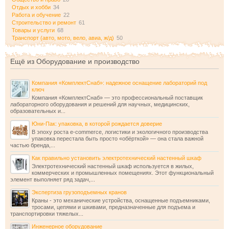
Отдых и хобби
34
Работа и обучение
22
Строительство и ремонт
61
Товары и услуги
68
Транспорт (авто, мото, вело, авиа, ж/д)
50
Ещё из Оборудование и производство
Компания «КомплектСнаб»: надежное оснащение лабораторий под
ключ
Компания «КомплектСнаб» — это профессиональный поставщик
лабораторного оборудования и решений для научных, медицинских,
образовательных и...
Юни-Пак: упаковка, в которой рождается доверие
В эпоху роста e-commerce, логистики и экологичного производства
упаковка перестала быть просто «обёрткой» — она стала важной
частью бренда,...
Как правильно установить электротехнический настенный шкаф
Электротехнический настенный шкаф используется в жилых,
коммерческих и промышленных помещениях. Этот функциональный
элемент выполняет ряд задач,...
Экспертиза грузоподъемных кранов
Краны - это механические устройства, оснащенные подъемниками,
тросами, цепями и шкивами, предназначенные для подъема и
транспортировки тяжелых...
Инженерное оборудование