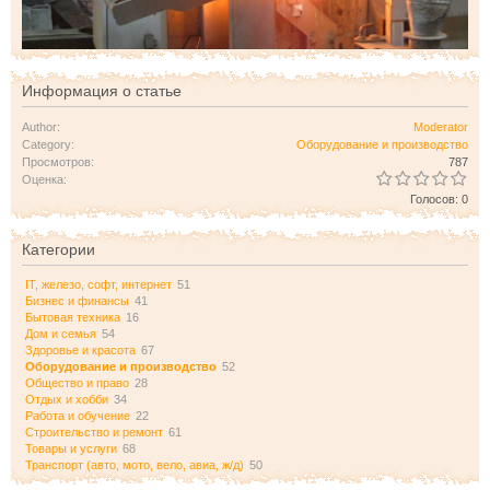
Информация о статье
Author:
Moderator
Category:
Оборудование и производство
Просмотров:
787
Оценка:
Голосов: 0
Категории
IT, железо, софт, интернет
51
Бизнес и финансы
41
Бытовая техника
16
Дом и семья
54
Здоровье и красота
67
Оборудование и производство
52
Общество и право
28
Отдых и хобби
34
Работа и обучение
22
Строительство и ремонт
61
Товары и услуги
68
Транспорт (авто, мото, вело, авиа, ж/д)
50