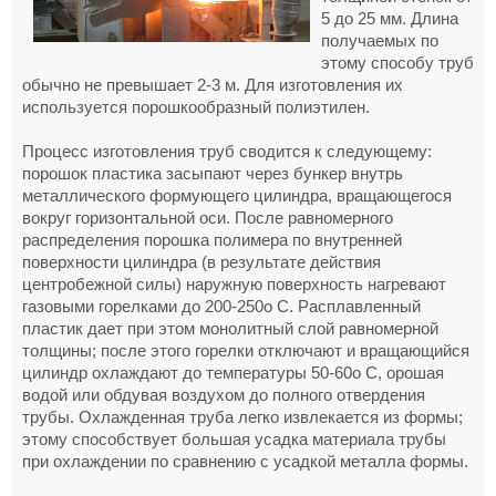
5 до 25 мм. Длина
получаемых по
этому способу труб
обычно не превышает 2-3 м. Для изготовления их
используется порошкообразный полиэтилен.
Процесс изготовления труб сводится к следующему:
порошок пластика засыпают через бункер внутрь
металлического формующего цилиндра, вращающегося
вокруг горизонтальной оси. После равномерного
распределения порошка полимера по внутренней
поверхности цилиндра (в результате действия
центробежной силы) наружную поверхность нагревают
газовыми горелками до 200-250o С. Расплавленный
пластик дает при этом монолитный слой равномерной
толщины; после этого горелки отключают и вращающийся
цилиндр охлаждают до температуры 50-60o С, орошая
водой или обдувая воздухом до полного отвердения
трубы. Охлажденная труба легко извлекается из формы;
этому способствует большая усадка материала трубы
при охлаждении по сравнению с усадкой металла формы.