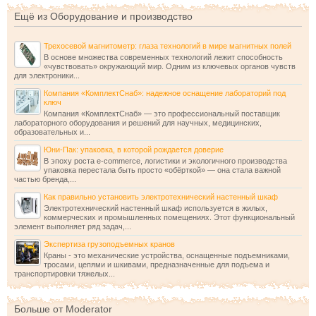
Ещё из Оборудование и производство
Трехосевой магнитометр: глаза технологий в мире магнитных полей
В основе множества современных технологий лежит способность
«чувствовать» окружающий мир. Одним из ключевых органов чувств
для электроники...
Компания «КомплектСнаб»: надежное оснащение лабораторий под
ключ
Компания «КомплектСнаб» — это профессиональный поставщик
лабораторного оборудования и решений для научных, медицинских,
образовательных и...
Юни-Пак: упаковка, в которой рождается доверие
В эпоху роста e-commerce, логистики и экологичного производства
упаковка перестала быть просто «обёрткой» — она стала важной
частью бренда,...
Как правильно установить электротехнический настенный шкаф
Электротехнический настенный шкаф используется в жилых,
коммерческих и промышленных помещениях. Этот функциональный
элемент выполняет ряд задач,...
Экспертиза грузоподъемных кранов
Краны - это механические устройства, оснащенные подъемниками,
тросами, цепями и шкивами, предназначенные для подъема и
транспортировки тяжелых...
Больше от Moderator