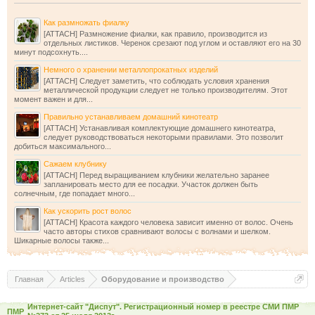
Как размножать фиалку
[ATTACH] Размножение фиалки, как правило, производится из
отдельных листиков. Черенок срезают под углом и оставляют его на 30
минут подсохнуть....
Немного о хранении металлопрокатных изделий
[ATTACH] Следует заметить, что соблюдать условия хранения
металлической продукции следует не только производителям. Этот
момент важен и для...
Правильно устанавливаем домашний кинотеатр
[ATTACH] Устанавливая комплектующие домашнего кинотеатра,
следует руководствоваться некоторыми правилами. Это позволит
добиться максимального...
Сажаем клубнику
[ATTACH] Перед выращиванием клубники желательно заранее
запланировать место для ее посадки. Участок должен быть
солнечным, где попадает много...
Как ускорить рост волос
[ATTACH] Красота каждого человека зависит именно от волос. Очень
часто авторы стихов сравнивают волосы с волнами и шелком.
Шикарные волосы также...
Главная
Articles
Оборудование и производство
Интернет-сайт "Диспут". Регистрационный номер в реестре СМИ ПМР
ПМР