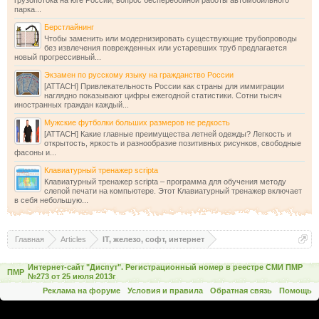
грузопотока на юге России, вопрос бесперебойной работы автомобильного
парка...
Берстлайнинг
Чтобы заменить или модернизировать существующие трубопроводы
без извлечения поврежденных или устаревших труб предлагается
новый прогрессивный...
Экзамен по русскому языку на гражданство России
[ATTACH] Привлекательность России как страны для иммиграции
наглядно показывают цифры ежегодной статистики. Сотни тысяч
иностранных граждан каждый...
Мужские футболки больших размеров не редкость
[ATTACH] Какие главные преимущества летней одежды? Легкость и
открытость, яркость и разнообразие позитивных рисунков, свободные
фасоны и...
Клавиатурный тренажер scripta
Клавиатурный тренажер scripta – программа для обучения методу
слепой печати на компьютере. Этот Клавиатурный тренажер включает
в себя небольшую...
Главная
Articles
IT, железо, софт, интернет
Интернет-сайт "Диспут". Регистрационный номер в реестре СМИ ПМР
ПМР
№273 от 25 июля 2013г
Реклама на форуме
Условия и правила
Обратная связь
Помощь