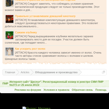
[ATTACH] Следует заметить, что соблюдать условия хранения
металлической продукции следует не только производителям. Этот
момент важен и для...
Правильно устанавливаем домашний кинотеатр
[ATTACH] Устанавливая комплектующие домашнего кинотеатра,
следует руководствоваться некоторыми правилами. Это позволит
добиться максимального...
Сажаем клубнику
[ATTACH] Перед выращиванием клубники желательно заранее
запланировать место для ее посадки. Участок должен быть
солнечным, где попадает много...
Как ускорить рост волос
[ATTACH] Красота каждого человека зависит именно от волос. Очень
часто авторы стихов сравнивают волосы с волнами и шелком.
Шикарные волосы также...
Главная
Articles
Оборудование и производство
Интернет-сайт "Диспут". Регистрационный номер в реестре СМИ ПМР
ПМР
№273 от 25 июля 2013г
Реклама на форуме
Условия и правила
Обратная связь
Помощь