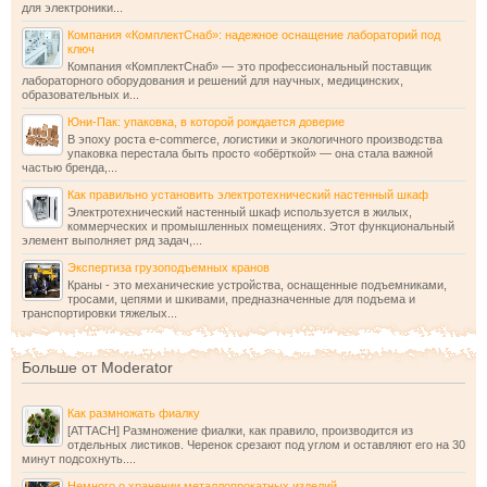
для электроники...
Компания «КомплектСнаб»: надежное оснащение лабораторий под
ключ
Компания «КомплектСнаб» — это профессиональный поставщик
лабораторного оборудования и решений для научных, медицинских,
образовательных и...
Юни-Пак: упаковка, в которой рождается доверие
В эпоху роста e-commerce, логистики и экологичного производства
упаковка перестала быть просто «обёрткой» — она стала важной
частью бренда,...
Как правильно установить электротехнический настенный шкаф
Электротехнический настенный шкаф используется в жилых,
коммерческих и промышленных помещениях. Этот функциональный
элемент выполняет ряд задач,...
Экспертиза грузоподъемных кранов
Краны - это механические устройства, оснащенные подъемниками,
тросами, цепями и шкивами, предназначенные для подъема и
транспортировки тяжелых...
Больше от Moderator
Как размножать фиалку
[ATTACH] Размножение фиалки, как правило, производится из
отдельных листиков. Черенок срезают под углом и оставляют его на 30
минут подсохнуть....
Немного о хранении металлопрокатных изделий