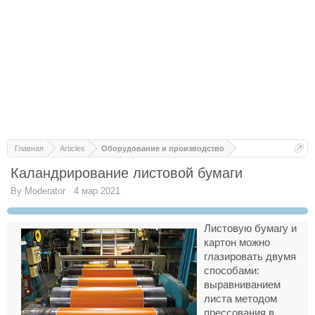
Главная
Articles
Оборудование и производство
Каландрирование листовой бумаги
By
Moderator
·
4 мар 2021
Листовую бумагу и
картон можно
глазировать двумя
способами:
выравниванием
листа методом
прессования в