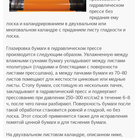
гидравлическом
прессе без
придания ему
лоска и каландрированием в двухвальном или
многовальном каландре с приданием листу гладкости и
лоска.
Глазировка бумаги в гидравлическом прессе
производится следующим образом. Увлажненную между
влажными сукнами бумагу укладывают между листами
«политуры» (гладкими и блестящими с поверхности
листами прессшпана), а между пачками бумаги из 70–80
листов помещают для жесткости цинковые или медные
листы. Стопу бумаги, состоящую из нескольких пачек,
закладывают в гидравлический пресс и подвергают
прессованию при давлении 250–300 кгс/см2 в течение 6–8
ч, после чего пачки разбирают. Поверхность бумаги после
такой обработки становится ровной и гладкой, но без
лоска. Этот способ применяется также для исправления
помятой ценной бумаги и для тиснения бумаги.
На двухвальном листовом каландре, описанном ниже,