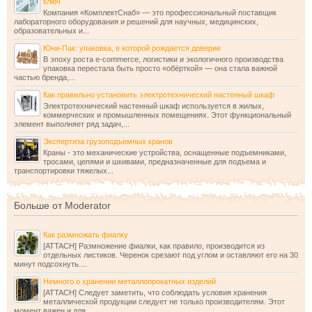
ключ
Компания «КомплектСнаб» — это профессиональный поставщик
лабораторного оборудования и решений для научных, медицинских,
образовательных и...
Юни-Пак: упаковка, в которой рождается доверие
В эпоху роста e-commerce, логистики и экологичного производства
упаковка перестала быть просто «обёрткой» — она стала важной
частью бренда,...
Как правильно установить электротехнический настенный шкаф
Электротехнический настенный шкаф используется в жилых,
коммерческих и промышленных помещениях. Этот функциональный
элемент выполняет ряд задач,...
Экспертиза грузоподъемных кранов
Краны - это механические устройства, оснащенные подъемниками,
тросами, цепями и шкивами, предназначенные для подъема и
транспортировки тяжелых...
Больше от Moderator
Как размножать фиалку
[ATTACH] Размножение фиалки, как правило, производится из
отдельных листиков. Черенок срезают под углом и оставляют его на 30
минут подсохнуть....
Немного о хранении металлопрокатных изделий
[ATTACH] Следует заметить, что соблюдать условия хранения
металлической продукции следует не только производителям. Этот
момент важен и для...